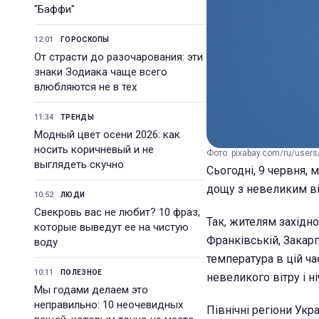
"Баффи"
12:01
ГОРОСКОПЫ
От страсти до разочарования: эти
знаки Зодиака чаще всего
влюбляются не в тех
11:34
ТРЕНДЫ
Модный цвет осени 2026: как
носить коричневый и не
Фото: pixabay.com/ru/users/
выглядеть скучно
Сьогодні, 9 червня,
дощу з невеликим в
10:52
ЛЮДИ
Свекровь вас не любит? 10 фраз,
Так, жителям західно
которые выведут ее на чистую
Франківській, Закарп
воду
температура в цій ча
10:11
ПОЛЕЗНОЕ
невеликого вітру і н
Мы годами делаем это
неправильно: 10 неочевидных
Північні регіони Укр