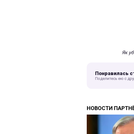
Як уб
Понравилась с
Поделитесь ею с др