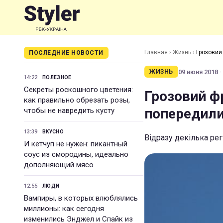
Главная
›
Жизнь
›
Грозовий 
ПОСЛЕДНИЕ НОВОСТИ
09 июня 2018 ·
ЖИЗНЬ
14:22
ПОЛЕЗНОЕ
Секреты роскошного цветения:
Грозовий фр
как правильно обрезать розы,
попередили 
чтобы не навредить кусту
13:39
ВКУСНО
Відразу декілька рег
И кетчуп не нужен: пикантный
соус из смородины, идеально
дополняющий мясо
12:55
ЛЮДИ
Вампиры, в которых влюблялись
миллионы: как сегодня
изменились Энджел и Спайк из