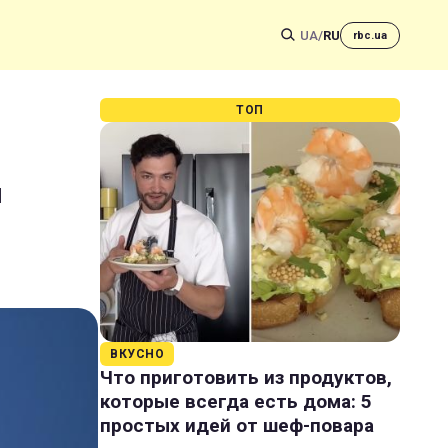
UA
/
RU
rbc.ua
ТОП
и
ВКУСНО
Что приготовить из продуктов,
которые всегда есть дома: 5
простых идей от шеф-повара