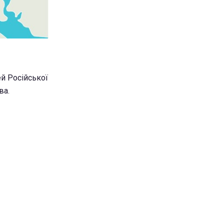
ей Російської
ва.