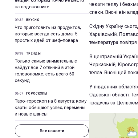
вещей, которым точно не место
чекати теплу і безхм
на подоконнике
спеки. Вночі він впа
09:32
ВКУСНО
Східну Україну сього
Что приготовить из продуктов,
которые всегда есть дома: 5
Харківській, Полтавс
простых идей от шеф-повара
температура повітря 
08:38
ТРЕНДЫ
В центральній Україн
Только самые внимательные
Черкаській, Кіровогр
найдут все 7 отличий в этой
тепла. Вночі цей пок
головоломке: есть всего 60
секунд
У південних областя
06:07
ГОРОСКОПЫ
Одеської області. Те
Таро-гороскоп на 8 августа: кому
градусів за Цельсієм
карты обещают успех, перемены
и новые шансы
Все новости