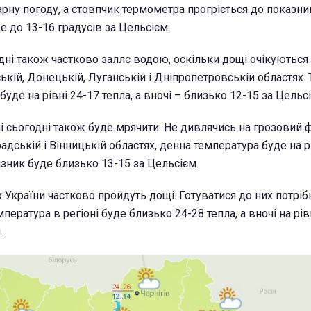
арну погоду, а стовпчик термометра прогріється до показни
де до 13-16 градусів за Цельсієм.
дні також частково заллє водою, оскільки дощі очікуються
ькій, Донецькій, Луганській і Дніпропетровській областях.
буде на рівні 24-17 тепла, а вночі – близько 12-15 за Цельс
і сьогодні також буде мрячити. Не дивлячись на грозовий 
адській і Вінницькій областях, денна температура буде на р
азник буде близько 13-15 за Цельсієм.
х України частково пройдуть дощі. Готуватися до них потрі
мпература в регіоні буде близько 24-28 тепла, а вночі на рів
.