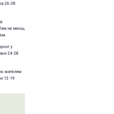
ка 26-28
 в
 Тим не менш,
ієм.
фронт у
івні 24-28
бно жителям
ні 13-19