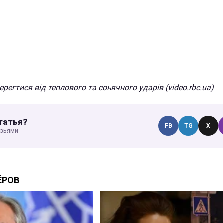
ерегтися від теплового та сонячного ударів (video.rbc.ua)
татья?
FB
TG
X
узьями