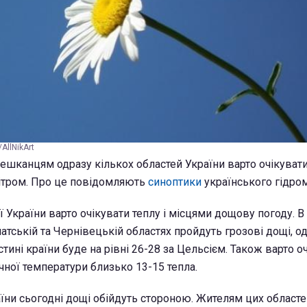
AllNikArt
 мешканцям одразу кількох областей України варто очікуват
ітром. Про це повідомляють
синоптики
українського гідро
ї України варто очікувати теплу і місцями дощову погоду. В
атській та Чернівецькій областях пройдуть грозові дощі, о
стині країни буде на рівні 26-28 за Цельсієм. Також варто о
ічної температури близько 13-15 тепла.
аїни сьогодні дощі обійдуть стороною. Жителям цих областе