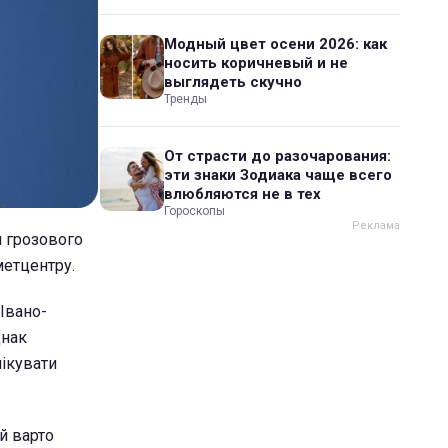
Модный цвет осени 2026: как
носить коричневый и не
выглядеть скучно
Тренды
От страсти до разочарования:
эти знаки Зодиака чаще всего
влюбляются не в тех
Гороскопы
и грозового
метцентру.
 Івано-
днак
чікувати
й варто