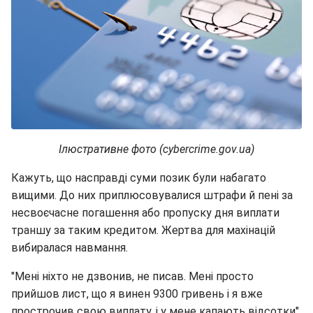
Ілюстративне фото (сybercrime.gov.ua)
Кажуть, що насправді суми позик були набагато
вищими. До них приплюсовувалися штрафи й пені за
несвоєчасне погашення або пропуску дня виплати
траншу за таким кредитом. Жертва для махінацій
вибиралася навмання.
"Мені ніхто не дзвонив, не писав. Мені просто
прийшов лист, що я винен 9300 гривень і я вже
прострочив свою виплату, і у мене капають відсотки",