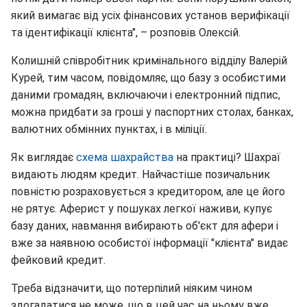
який вимагає від усіх фінансових установ верифікації
та ідентифікації клієнта", – розповів Олексій.
Колишній співробітник кримінального відділу Валерій
Курей, тим часом, повідомляє, що базу з особистими
даними громадян, включаючи і електронний підпис,
можна придбати за гроші у паспортних столах, банках,
валютних обмінних пунктах, і в міліції.
Як виглядає
схема шахрайства
на практиці? Шахраї
видають людям кредит. Найчастіше позичальник
повністю розраховується з кредитором, але це його
не рятує. Аферист у пошуках легкої наживи, купує
базу даних, навмання вибирають об'єкт для афери і
вже за наявною особистої інформації "клієнта" видає
фейковий кредит.
Треба відзначити, що потерпілий ніяким чином
здогадатися не може, що в цей час на ньому вже