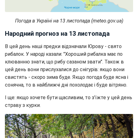
Погода в Україні на 13 листопада (meteo.gov.ua)
Народний прогноз на 13 листопада
В цей день наші предки відзначали Юрову - свято
рибалок. У народі казали: "Хороший рибалка має по
клюванню знати, що рибу сазаном звати". Також в
цей день вони прислухалися до снігурів: якщо вони
свистять - скоро зима буде. Якщо погода буде ясна і
сонячна, то в найближчі дні похолодає і буде вітряно.
І ще: якщо хочете бути щасливим, то з'їжте у цей день
страву з курки.