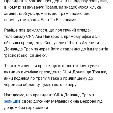
Президенти балтійських держав не відразу зрозуміли,
в чому їх звинувачує Трамп, їм знадобилося кілька
хвилин, щоб усвідомити, що Трамп помилився і
переплутав країни Балтії з Балканами.
Раніше повідомлялося, що політичний оглядач
телеканалу CNN Ана Наварро в прямому ефірі двічі
обізвала президента Сполучених Штатів Америки
Дональда Трампа через його ставлення до іммігрантів
"расистської свинею".
Також ми писали про те, що інтернет-користувачі
активно висміяли президента США Дональда Трампа,
який подняся по трапу літака з прилипшему до
черевика обрывку туалетного паперу.
Нагадаємо, що президент США Дональд Трамп
залишив
свою дружину Меланію і сина Беррона під
дощем без парасольки.