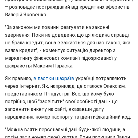
– розповідає постраждалий від кредитних аферистів
Валерій Яковенко.
"За законом ми повинні реагувати на законні
звернення. Поки не доведено, що ця людина справді
не брала кредит, вона вважається для нас такою, яка
взяла кредит", - коментує ситуацію директор з
маркетингу фінансової компанії підозрюваної у
шахрайстві Максим Параска.
Як правило,
в пастки шахраїв
українці потрапляють
через Інтернет. Як, наприклад, це сталося Олексієм,
представником IT-індустрії. Все, що йому було
потрібно, щоб "засвітити" свої особисті дані - це
заповнити анкету на сайті, вказавши дату
народження, номер паспорту та ідентифікаційний код.
"Можна взяти персональні дані будь-якої людини, а
потім дати номер своєї картки. Вони порушили Закон,