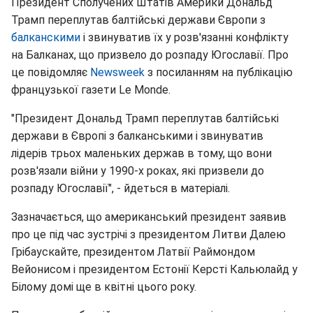
Президент Сполучених Штатів Америки Дональд
Трамп переплутав балтійські держави Європи з
балканскими
і звинуватив їх у розв'язанні конфлікту
на Балканах, що призвело до розпаду Югославії. Про
це повідомляє
Newsweek
з посиланням на публікацію
французької газети Le Monde.
"Президент Дональд Трамп переплутав балтійські
держави в Європі з балканськими і звинуватив
лідерів трьох маленьких держав в тому, що вони
розв'язали війни у 1990-х роках, які призвели до
розпаду Югославії", - йдеться в матеріалі.
Зазначається, що американський президент заявив
про це під час зустрічі з президентом Литви Далею
Грібаускайте, президентом Латвії Раймондом
Вейонисом і президентом Естонії Керсті Кальюлайд у
Білому домі ще в квітні цього року.