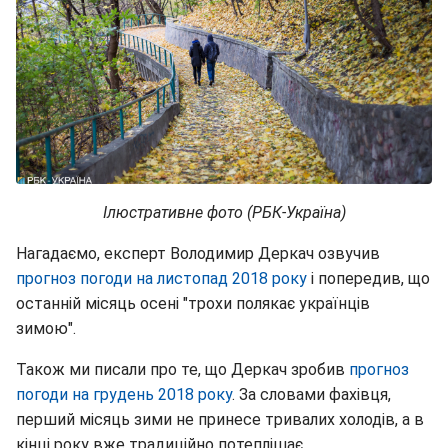
Ілюстративне фото (РБК-Україна)
Нагадаємо, експерт Володимир Деркач озвучив
прогноз погоди на листопад 2018 року
і попередив, що
останній місяць осені "трохи полякає українців
зимою".
Також ми писали про те, що Деркач зробив
прогноз
погоди на грудень 2018 року
. За словами фахівця,
перший місяць зими не принесе тривалих холодів, а в
кінці року вже традиційно потеплішає.