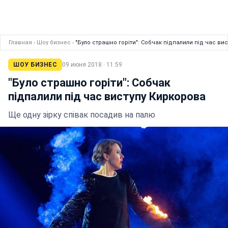
Главная
›
Шоу бизнес
›
"Було страшно горіти": Собчак підпалили під час ви
ШОУ БИЗНЕС
09 июня 2018 · 11:59
"Було страшно горіти": Собчак
підпалили під час виступу Киркорова
Ще одну зірку співак посадив на палю