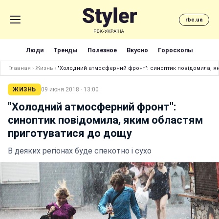
rbc.ua
Люди
Тренды
Полезное
Вкусно
Гороскопы
Главная
›
Жизнь
›
"Холодний атмосферний фронт": синоптик повідомила, я
ЖИЗНЬ
09 июня 2018 · 13:00
"Холодний атмосферний фронт":
синоптик повідомила, яким областям
приготуватися до дощу
В деяких регіонах буде спекотно і сухо