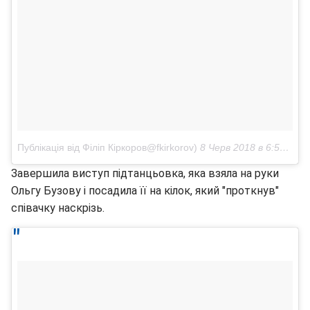
Публікація від Філіп Кіркоров@fkirkorov)
8 Черв 2018 в 6:53 PDT
Завершила виступ підтанцьовка, яка взяла на руки
Ольгу Бузову і посадила її на кілок, який "проткнув"
співачку наскрізь.