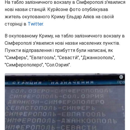
На табло залізничного вокзалу в Сімферополі з'явилися
нові назви станцій. Курйозне фото опублікував
житель окупованого Криму Ельдар Алієв на своїй
сторінці в
Twitter.
В окупованому Криму, на табло залізничного вокзалу в
Сімферополі з'явилися нові назви населених пунктів.
Пункти відправлення і прибуття були написані, як
"Симферь", "Евпатооль", "Севастй", "Джанкоополь",
"Симферополеро", "Сол.Оэрия".