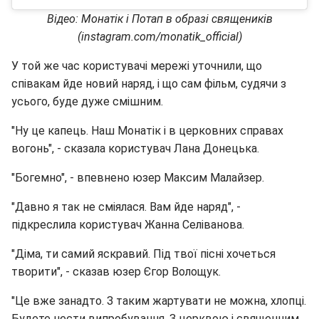
Відео: Монатік і Потап в образі священиків
(instagram.com/monatik_official)
У той же час користувачі мережі уточнили, що
співакам йде новий наряд, і що сам фільм, судячи з
усього, буде дуже смішним.
"Ну це капець. Наш Монатік і в церковних справах
вогонь", - сказала користувач Лана Донецька.
"Богемно", - впевнено юзер Максим Малайзер.
"Давно я так не сміялася. Вам йде наряд", -
підкреслила користувач Жанна Селіванова.
"Діма, ти самий яскравий. Під твої пісні хочеться
творити", - сказав юзер Єгор Волощук.
"Це вже занадто. З таким жартувати не можна, хлопці.
Будете нести випробування. З церквою і священним