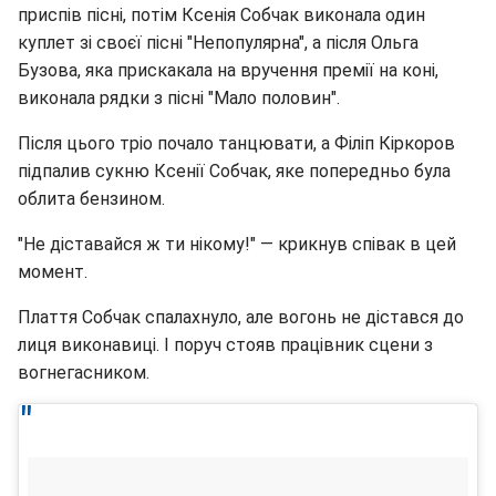
приспів пісні, потім Ксенія Собчак виконала один
куплет зі своєї пісні "Непопулярна", а після Ольга
Бузова, яка прискакала на вручення премії на коні,
виконала рядки з пісні "Мало половин".
Після цього тріо почало танцювати, а Філіп Кіркоров
підпалив сукню Ксенії Собчак, яке попередньо була
облита бензином.
"Не діставайся ж ти нікому!" — крикнув співак в цей
момент.
Плаття Собчак спалахнуло, але вогонь не дістався до
лиця виконавиці. І поруч стояв працівник сцени з
вогнегасником.