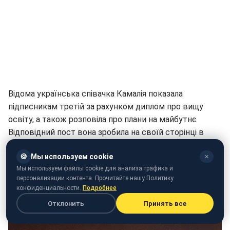
Відома українська співачка Камалія показала
підписникам третій за рахунком диплом про вищу
освіту, а також розповіла про плани на майбутнє.
Відповідний пост вона зробила на своїй сторінці в
Instagram
.
🍪
Мы используем cookie
✕
"Це у мене третя вища освіта, третя спеціальність і
Мы используем файлы cookie для анализа трафика и
ще один червоний диплом. А попереду аспірантура.
персонализации контента. Прочитайте нашу Политику
конфиденциальности.
Подробнее
Дай мені, Боже, сил на все", - сказала вона.
Отклонить
Принять все