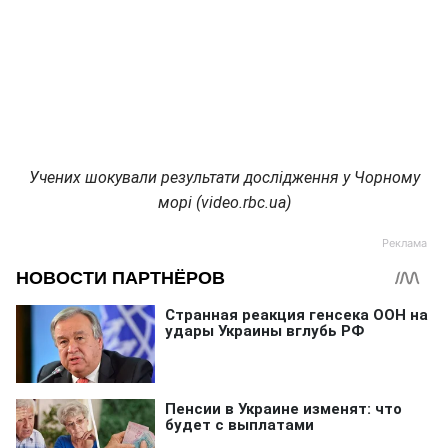
Учених шокували результати дослідження у Чорному
морі (video.rbc.ua)