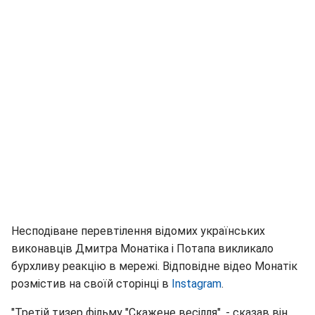
Несподіване перевтілення відомих українських
виконавців Дмитра Монатіка і Потапа викликало
бурхливу реакцію в мережі. Відповідне відео Монатік
розмістив на своїй сторінці в
Instagram
.
"Третій тизер фільму "Скажене весілля", - сказав він.