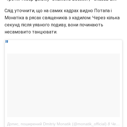
Слід уточнити, що на самих кадрах видно Потапа і
Монатіка в рясах священиків з кадилом. Через кілька
секунд після уявного подиву, вони починають
несамовито танцювати.
Допис, поширений Dmitriy Monatik (@monatik_official)
8 Чер 2018 р. о 6:03 PDT