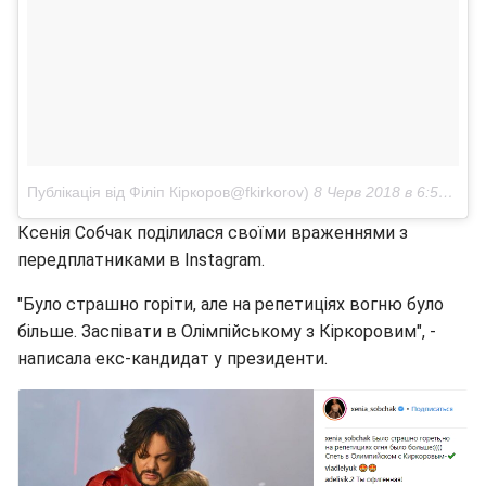
Публікація від Філіп Кіркоров@fkirkorov)
8 Черв 2018 в 6:57 PDT
Ксенія Собчак поділилася своїми враженнями з
передплатниками в Instagram.
"Було страшно горіти, але на репетиціях вогню було
більше. Заспівати в Олімпійському з Кіркоровим", -
написала екс-кандидат у президенти.