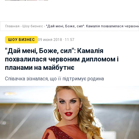
Главная
›
Шоу бизнес
›
"Дай мені, Боже, сил": Камалія похвалилася червон
ШОУ БИЗНЕС
09 июня 2018 · 11:57
"Дай мені, Боже, сил": Камалія
похвалилася червоним дипломом і
планами на майбутнє
Співачка зізналася, що її підтримує родина