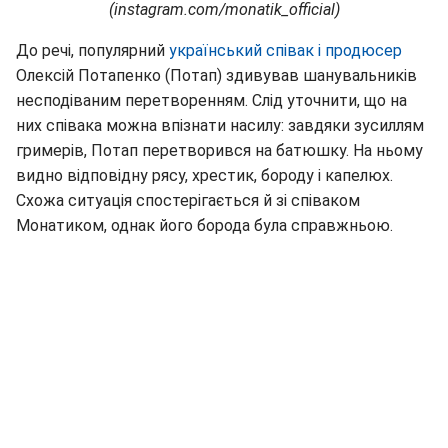
(instagram.com/monatik_official)
До речі, популярний
український співак і продюсер
Олексій Потапенко (Потап) здивував шанувальників
несподіваним перетворенням. Слід уточнити, що на
них співака можна впізнати насилу: завдяки зусиллям
гримерів, Потап перетворився на батюшку. На ньому
видно відповідну рясу, хрестик, бороду і капелюх.
Схожа ситуація спостерігається й зі співаком
Монатиком, однак його борода була справжньою.