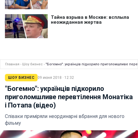
Главная
›
Шоу бизнес
›
"Богемно": українців підкорило приголомшливе перев
ШОУ БИЗНЕС
09 июня 2018 · 12:32
"Богемно": українців підкорило
приголомшливе перевтілення Монатіка
і Потапа (відео)
Співаки приміряли неординарні вбрання для нового
фільму