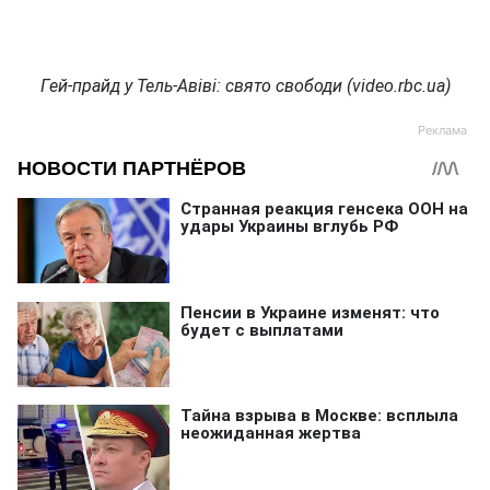
Гей-прайд у Тель-Авіві: свято свободи (video.rbc.ua)