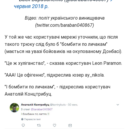
червня 2018 р.
Відео: політ українського винищувача
(twitter.com/baraban040867)
У той же час користувачі мережі уточнили, що після
такого трюку слід було б "бомбити по личакам"
(мається на увазі бойовиків на окупованому Донбасі).
"Це ж хуліганство", - сказав користувач Leon Paramon.
"ААА! Це офігенно", підкреслив юзер ау_nikola.
"І бомбити по личакам", - підкреслив користувач
Анатолій Концтрибуц.