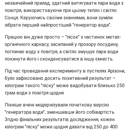
незвичайний прилад, здатний витягувати пари води з
повітря, використовуючи при цьому тепло і світло
Сонця. Керуючись своїми знаннями, вони зуміли
зібрати перший найпростіший "генератор води".
Працює він дуже просто – "пісок" з частинок метал-
органічного каркасу, засипаний у прозору посудину,
поглинає воду з повітря, а світло змушує пари води
покинути його і сконденсуватися в іншу ємність.
Під час проведення експерименту в пустелях Арізони,
було зафіксовано досить позитивний результат –
кілограм такого "піску" може видобувати близько 250
грам води з повітря щодня.
Пізніше вчені модернізували початкову версію
"генератора води", зменшивши його собівартість.
Згідно фінальних результатів дослідження, кожен
кілограм "піску" може щодня давати від 250 до 400