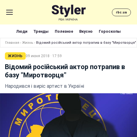
rbc.ua
Люди
Тренды
Полезное
Вкусно
Гороскопы
Главная
›
Жизнь
›
Відомий російський актор потрапив в базу "Миротворця"
ЖИЗНЬ
09 июня 2018 · 17:59
Відомий російський актор потрапив в
базу "Миротворця"
Народився і виріс артист в Україні