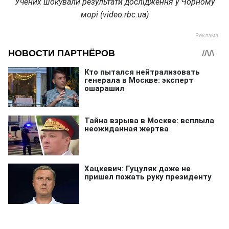
Учених шокували результати дослідження у Чорному
морі (video.rbc.ua)