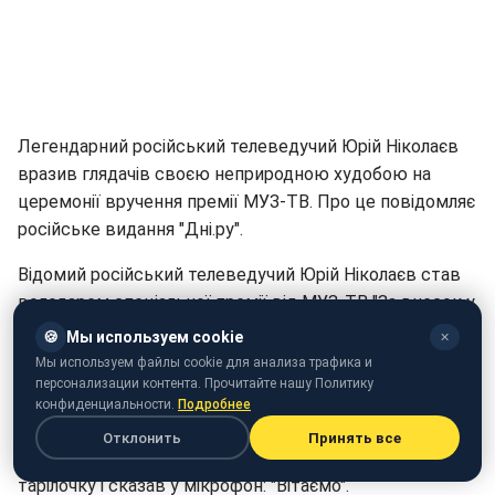
Легендарний російський телеведучий Юрій Ніколаєв
вразив глядачів своєю неприродною худобою на
церемонії вручення премії МУЗ-ТВ. Про це повідомляє
російське видання "Дні.ру".
Відомий російський телеведучий Юрій Ніколаєв став
володарем спеціальної премії від МУЗ-ТВ "За внесок у
життя". Для отримання премії, Юрій Ніколаєв прибув
🍪
Мы используем cookie
✕
до "Олімпійського" і піднявся на сцену. Глядачі
Мы используем файлы cookie для анализа трафика и
відзначили, що легендарний телеведучий дуже сильно
персонализации контента. Прочитайте нашу Политику
конфиденциальности.
Подробнее
схуд і виглядає не зовсім здоровим.
Отклонить
Принять все
Юрій Ніколаєв отримав свою нагороду – фірмову
тарілочку і сказав у мікрофон: "Вітаємо".