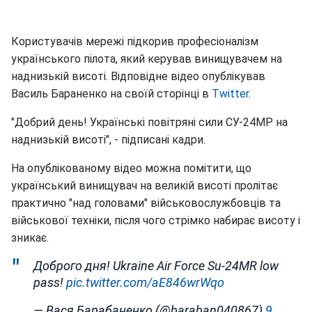
Користувачів мережі підкорив професіоналізм
українського пілота, який керував винищувачем на
наднизькій висоті. Відповідне відео опублікував
Василь Бараненко на своїй сторінці в
Twitter
.
"Добрий день! Українські повітряні сили СУ-24МР на
наднизькій висоті", - підписані кадри.
На опублікованому відео можна помітити, що
український винищувач на великій висоті пролітає
практично "над головами" військовослужбовців та
військової техніки, після чого стрімко набирає висоту і
зникає.
Доброго дня! Ukraine Air Force Su-24MR low
pass!
pic.twitter.com/aE846wrWqo
— Вася Барабаненко (@baraban040867)
9