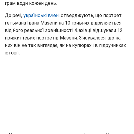
грам води кожен день.
До речі,
українські вчені
стверджують, що портрет
гетьмана Івана Мазепи на 10 гривнях відрізняється
від його реальної зовнішності. Фахівці відшукали 12
прижиттєвих портретів Мазепи. З'ясувалося, що на
них він не так виглядає, як на купюрах і в підручниках
історії.