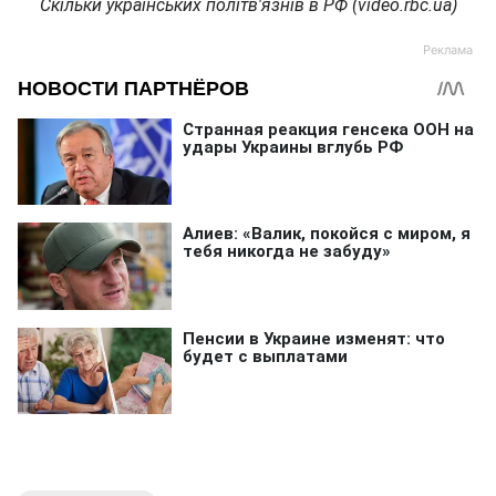
Скільки українських політв'язнів в РФ (video.rbc.ua)