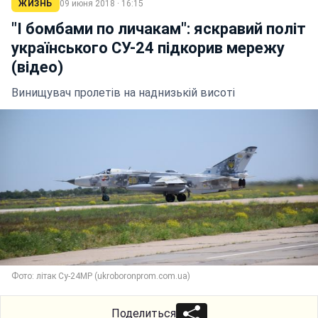
ЖИЗНЬ
09 июня 2018 · 16:15
"І бомбами по личакам": яскравий політ
українського СУ-24 підкорив мережу
(відео)
Винищувач пролетів на наднизькій висоті
Фото: літак Су-24МР (ukroboronprom.com.ua)
Поделиться