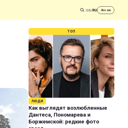
UA
/
RU
rbc.ua
ТОП
й
ЛЮДИ
Как выглядят возлюбленные
Дантеса, Пономарева и
Боржемской: редкие фото