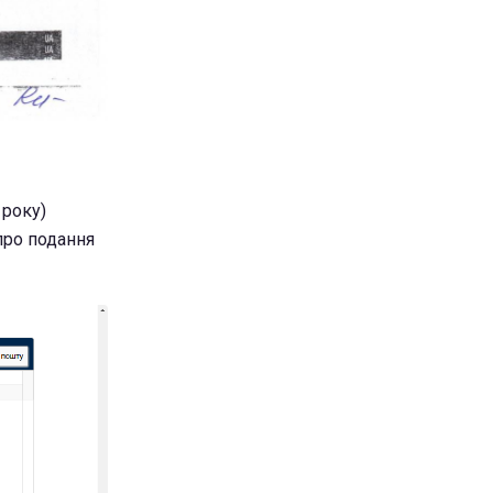
 року)
 про подання