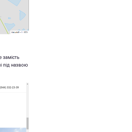
е замість
мі під назвою