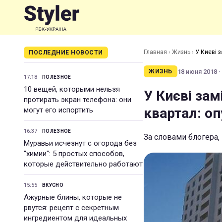
Главная
›
Жизнь
›
У Києві 
ПОСЛЕДНИЕ НОВОСТИ
18 июня 2018 ·
ЖИЗНЬ
17:18
ПОЛЕЗНОЕ
10 вещей, которыми нельзя
У Києві за
протирать экран телефона: они
квартал: оп
могут его испортить
16:37
ПОЛЕЗНОЕ
За словами блогера
Муравьи исчезнут с огорода без
"химии": 5 простых способов,
которые действительно работают
15:55
ВКУСНО
Ажурные блины, которые не
рвутся: рецепт с секретным
ингредиентом для идеальных