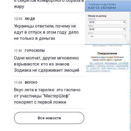
6 секретов комфортного образа в
жару
12:30
ЛЮДИ
Украинцы ответили, почему не
едут в отпуск в этом году: дело
не только в деньгах
11:43
ГОРОСКОПЫ
Одни молчат, другие мгновенно
взрываются: кто из знаков
Зодиака не сдерживает эмоций
11:04
ВКУСНО
Вкус лета в тарелке: это гаспачо
от участницы "МастерШеф"
покоряет с первой ложки
Все новости