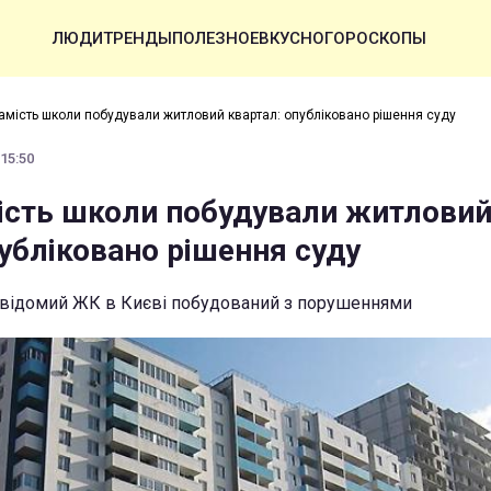
ЛЮДИ
ТРЕНДЫ
ПОЛЕЗНОЕ
ВКУСНО
ГОРОСКОПЫ
замість школи побудували житловий квартал: опубліковано рішення суду
 15:50
мість школи побудували житлови
убліковано рішення суду
, відомий ЖК в Києві побудований з порушеннями