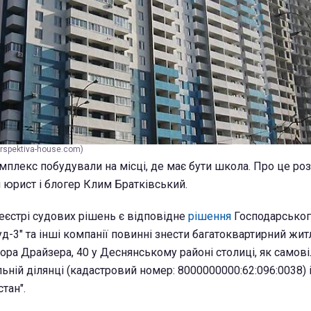
rspektiva-house.com)
мплекс побудували на місці, де має бути школа. Про це ро
 юрист і блогер Клим Братківський.
Реєстрі судових рішень є відповідне
рішення
Господарськог
уд-3" та інші компанії повинні знести багатоквартирний жи
дора Драйзера, 40 у Деснянському районі столиці, як самов
ній ділянці (кадастровий номер: 8000000000:62:096:0038) 
тан".