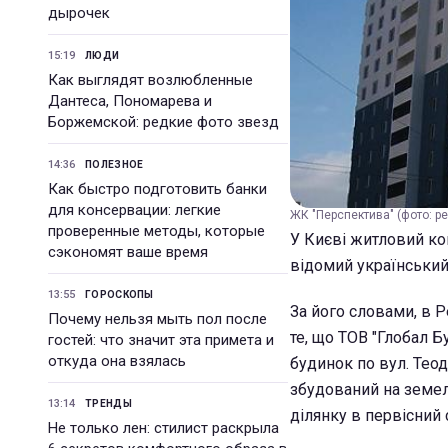
дырочек
15:19
ЛЮДИ
Как выглядят возлюбленные
Дантеса, Пономарева и
Боржемской: редкие фото звезд
14:36
ПОЛЕЗНОЕ
Как быстро подготовить банки
для консервации: легкие
ЖК "Перспектива" (фото: pe
проверенные методы, которые
У Києві житловий ко
сэкономят ваше время
відомий український
13:55
ГОРОСКОПЫ
За його словами, в 
Почему нельзя мыть пол после
те, що ТОВ "Глобал Б
гостей: что значит эта примета и
откуда она взялась
будинок по вул. Тео
збудований на земель
13:14
ТРЕНДЫ
ділянку в первісний с
Не только лен: стилист раскрыла