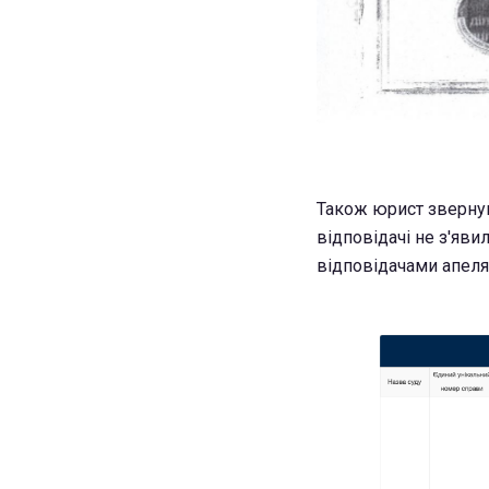
Також юрист звернув
відповідачі не з'яви
відповідачами апеля