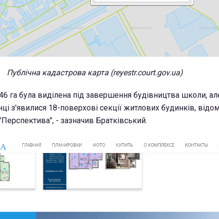
Публічна кадастрова карта (reyestr.court.gov.ua)
,46 га була виділена під завершення будівництва школи, ал
нці з'явилися 18-поверхові секції житлових будинків, відо
Перспектива", - зазначив Братківський.