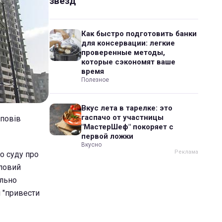
звезд
Как быстро подготовить банки
для консервации: легкие
проверенные методы,
которые сэкономят ваше
время
Полезное
Вкус лета в тарелке: это
гаспачо от участницы
зповів
"МастерШеф" покоряет с
первой ложки
Вкусно
о суду про
тловий
ільно
і "привести