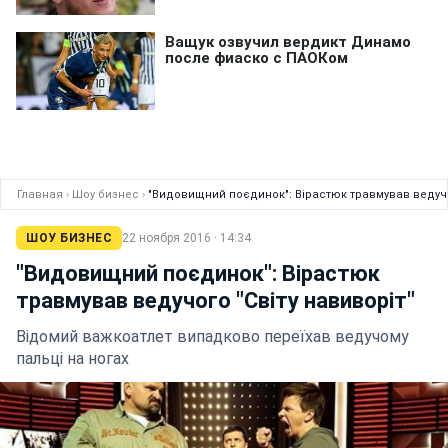
Главная
›
Шоу бизнес
›
"Видовищний поєдинок": Вірастюк травмував ведучог
ШОУ БИЗНЕС
22 ноября 2016 · 14:34
"Видовищний поєдинок": Вірастюк
травмував ведучого "Світу навиворіт"
Відомий важкоатлет випадково переїхав ведучому
пальці на ногах