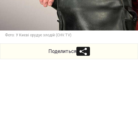
Фото: У Києві орудує злодій (CHV.TV)
Поделиться