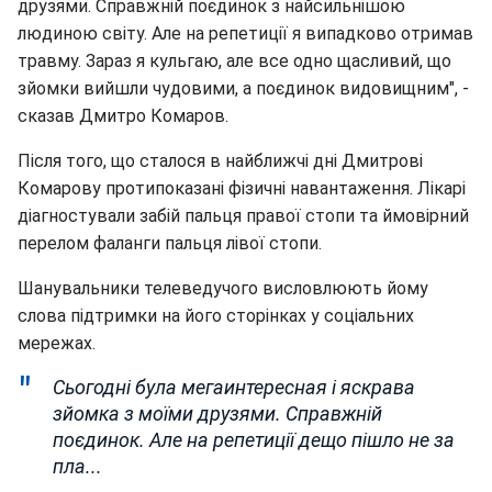
друзями. Справжній поєдинок з найсильнішою
людиною світу. Але на репетиції я випадково отримав
травму. Зараз я кульгаю, але все одно щасливий, що
зйомки вийшли чудовими, а поєдинок видовищним", -
сказав Дмитро Комаров.
Після того, що сталося в найближчі дні Дмитрові
Комарову протипоказані фізичні навантаження. Лікарі
діагностували забій пальця правої стопи та ймовірний
перелом фаланги пальця лівої стопи.
Шанувальники телеведучого висловлюють йому
слова підтримки на його сторінках у соціальних
мережах.
Сьогодні була мегаинтересная і яскрава
зйомка з моїми друзями. Справжній
поєдинок. Але на репетиції дещо пішло не за
пла...