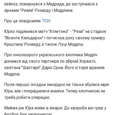
лейкоз, повернувся з Мадрида, де зустрічався з
зірками "Реала" Роналду і Модрічем.
Про це повідомляє
ТСН
.
Юрко подивився матч "Атлетико" - "Реал" на стадіоні
"Вісенте Кальдерон" і потиснув руку своєму кумиру
Кріштіану Роналду, а також Луці Модрічу.
Про онкохворого українського хлопчика Модріч
дізнався від свого партнера по збірній Хорватії,
капітана "Шахтаря" Даріо Срни. Його історія вразила
Модріча.
Після першої поїздки закордон не тільки збулася мрія
Юри, але і покращилися аналізи. Тепер хлопчикові не
треба робити операцію.
Майже рік Юра живе в лікарні. До хвороби він грав у
футбол, був нападником.