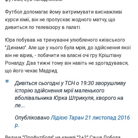
Футбол допомагає йому витримувати виснажливі
курси хімії, він не пропускає жодного матчу, що
дивиться по телевізору в палаті.
Юра побував на тренуванні улюбленого київського
"Динамо". Але ще у нього була мрія, до здійснення якої
він не вірив, - побачити на власні очі гру Кріштіану
Роналду. Два тижні тому він навіть не здогадувався,
що його чекає Мадрид.
Дивіться сьогодні у ТСН о 19:30 зворушливу
історію здійснення мрії маленького
вболівальника Юрка Штрикуля, хворого на
ле...
Опубліковано
Лідією Таран
21 листопад 2016
р.
Ведуча "Профутбола" на каналі "2+2" Саша Лобода