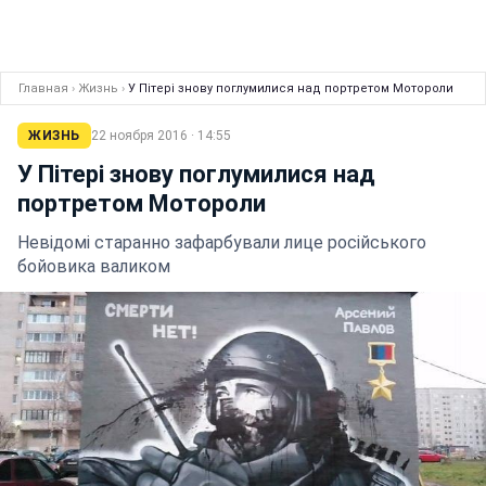
Главная
›
Жизнь
›
У Пітері знову поглумилися над портретом Мотороли
ЖИЗНЬ
22 ноября 2016 · 14:55
У Пітері знову поглумилися над
портретом Мотороли
Невідомі старанно зафарбували лице російського
бойовика валиком