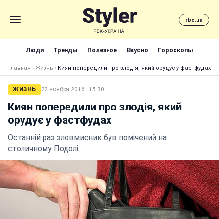
rbc.ua
Люди
Тренды
Полезное
Вкусно
Гороскопы
Главная
›
Жизнь
›
Киян попередили про злодія, який орудує у фастфудах
ЖИЗНЬ
22 ноября 2016 · 15:30
Киян попередили про злодія, який
орудує у фастфудах
Останній раз зловмисник був помічений на
столичному Подолі