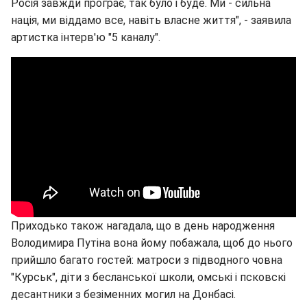
Росія завжди програє, так було і буде. Ми - сильна
нація, ми віддамо все, навіть власне життя", - заявила
артистка інтерв'ю "5 каналу".
Приходько також нагадала, що в день народження
Володимира Путіна вона йому побажала, щоб до нього
прийшло багато гостей: матроси з підводного човна
"Курськ", діти з бесланської школи, омські і псковскі
десантники з безіменних могил на Донбасі.