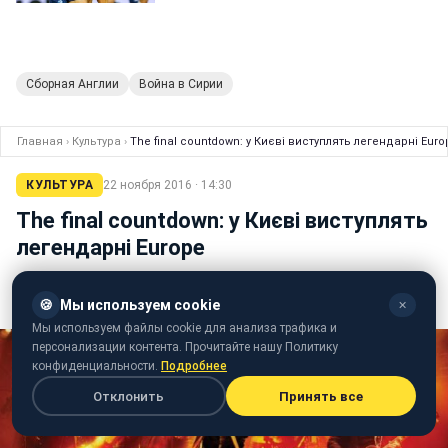
Сборная Англии
Война в Сирии
Главная
›
Культура
›
The final countdown: у Києві виступлять легендарні Euro
КУЛЬТУРА
22 ноября 2016 · 14:30
The final countdown: у Києві виступлять
легендарні Europe
Гурт представить пісні, ставали хітами протягом їх
музичної кар'єри
🍪
Мы используем cookie
✕
Мы используем файлы cookie для анализа трафика и
персонализации контента. Прочитайте нашу Политику
конфиденциальности.
Подробнее
Отклонить
Принять все