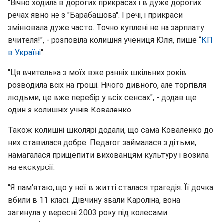
"Вічно ходила в дорогих прикрасах і в дуже дорогих
речах явно не з "Барабашова". І речі, і прикраси
змінювала дуже часто. Точно куплені не на зарплату
вчителя!", - розповіла колишня учениця Юлія, пише “
КП
в Україні
".
"Ця вчителька з моїх вже ранніх шкільних років
розводила всіх на гроші. Нічого дивного, але торгівля
людьми, це вже перебір у всіх сенсах", - додав ще
один з колишніх учнів Коваленко.
Також колишні школярі додали, що сама Коваленко до
них ставилася добре. Педагог займалася з дітьми,
намагалася прищепити вихованцям культуру і возила
на екскурсії.
“Я пам'ятаю, що у неї в житті сталася трагедія. Її дочка
вбили в 11 класі. Дівчину звали Кароліна, вона
загинула у вересні 2003 року під колесами