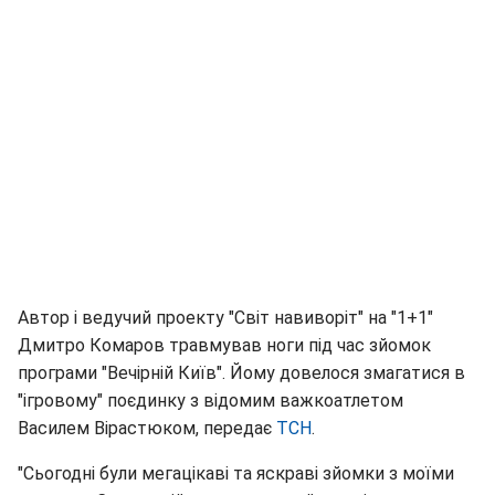
Автор і ведучий проекту "Світ навиворіт" на "1+1"
Дмитро Комаров травмував ноги під час зйомок
програми "Вечірній Київ". Йому довелося змагатися в
"ігровому" поєдинку з відомим важкоатлетом
Василем Вірастюком, передає
ТСН
.
"Сьогодні були мегацікаві та яскраві зйомки з моїми