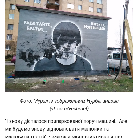
Фото: Мурал із зображенням Нурбагандова
(vk.com/vechmet)
"І знову дісталося припаркованої поруч машині... Але
ми будемо знову відновлювати малюнки та
малювати третій", - заявили місцеві активісти, що