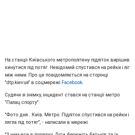
На станції Київського метрополітену підліток вирішив
кинутися під потяг. Невідомий спустився на рейки і ліг
між ними. Про це повідомляється на сторінці
"dtp.kiev.ua" в соцмережі
Facebook
.
Судячи зі знімку, інцидент стався на станції метро
"Палац спорту".
"Фото дня... Київ. Метро. Підліток спустився на рейки і
лягла під потяг", - написали в мережі.
"З ним все в порядку. Діти, бережіть батьків та їх