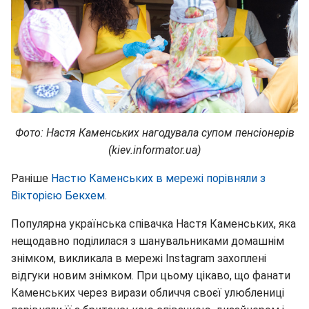
Фото: Настя Каменських нагодувала супом пенсіонерів
(kiev.informator.ua)
Раніше
Настю Каменських в мережі порівняли з
Вікторією Бекхем
.
Популярна українська співачка Настя Каменських, яка
нещодавно поділилася з шанувальниками домашнім
знімком, викликала в мережі Іnstagram захоплені
відгуки новим знімком. При цьому цікаво, що фанати
Каменських через вирази обличчя своєї улюблениці