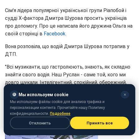
Сім'я лідера популярної української групи Ріапобой і
судді Х-фактора Дмитра Шурова просить українців
про допомогу. Про це написала його дружина Ольга на
своїй сторінці в
Facebook.
Вона розповіла, що водій Дмитра Шурова потрапив у
ДТП.
"Всі музиканти, що гастролюють, знають, як складно
знайти свого водія. Наш Руслан - саме той, кого ми
довго шукали. Інтелігентний, спокійний, обережний,
постійно поліпшував автобус під наші потреби. Зараз
🍪
Мы используем cookie
✕
йому потрібна допомога", - пише Шурова.
Мы используем файлы cookie для анализа трафика и
персонализации контента. Прочитайте нашу Политику
конфиденциальности.
Подробнее
Отклонить
Принять все