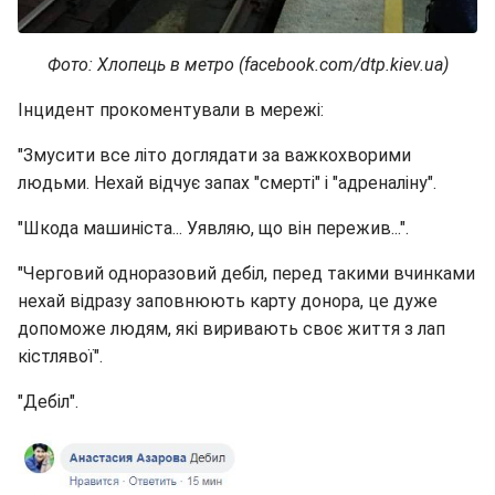
Фото: Хлопець в метро (facebook.com/dtp.kiev.ua)
Інцидент прокоментували в мережі:
"Змусити все літо доглядати за важкохворими
людьми. Нехай відчує запах "смерті" і "адреналіну".
"Шкода машиніста... Уявляю, що він пережив...".
"Черговий одноразовий дебіл, перед такими вчинками
нехай відразу заповнюють карту донора, це дуже
допоможе людям, які виривають своє життя з лап
кістлявої".
"Дебіл".