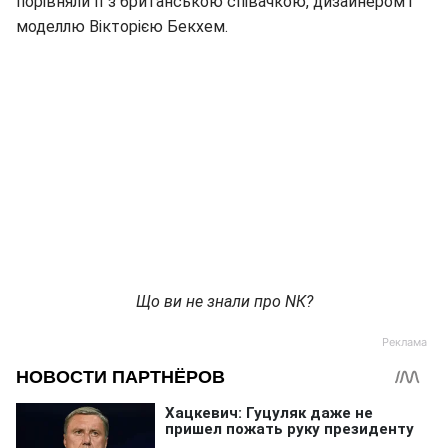
порівняли її з британською співачкою, дизайнером і
моделлю Вікторією Бекхем.
Що ви не знали про NК?