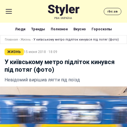
rbc.ua
Люди
Тренды
Полезное
Вкусно
Гороскопы
Главная
›
Жизнь
›
У київському метро підліток кинувся під потяг (фото)
ЖИЗНЬ
15 июня 2018 · 18:09
У київському метро підліток кинувся
під потяг (фото)
Невідомий вирішив лягти під поїзд