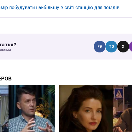
мір побудувати найбільшу в світі станцію для поїздів
.
татья?
FB
TG
X
узьями