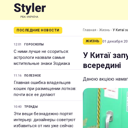
Главная
›
Жизнь
›
У Китаї 
ПОСЛЕДНИЕ НОВОСТИ
01 декабря 201
ЖИЗНЬ
12:01
ГОРОСКОПЫ
С ними лучше не ссориться:
У Китаї за
астрологи назвали самые
всередині
мстительные знаки Зодиака
11:16
ПОЛЕЗНОЕ
Даною акцією намаг
Главная ошибка владельцев
кошек при размещении лотков:
почти все ее делают
10:40
ТРЕНДЫ
Эти вещи безнадежно портят
интерьер: дизайнеры советуют
избавиться от них уже сейчас