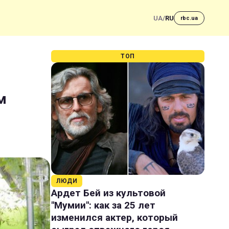
UA
/
RU
rbc.ua
ТОП
м
ЛЮДИ
Ардет Бей из культовой
"Мумии": как за 25 лет
изменился актер, который