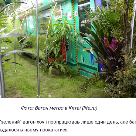
Фото: Вагон метро в Китаї (life.ru)
"зелений" вагон хоч і пропрацював лише один день, але ба
вдалося в ньому прокататися.