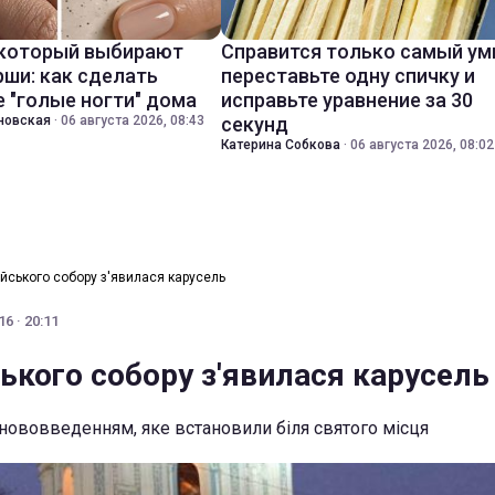
 который выбирают
Справится только самый ум
ши: как сделать
переставьте одну спичку и
 "голые ногти" дома
исправьте уравнение за 30
новская
·
06 августа 2026, 08:43
секунд
Катерина Собкова
·
06 августа 2026, 08:02
ійського собору з'явилася карусель
6 · 20:11
ького собору з'явилася карусель
нововведенням, яке встановили біля святого місця