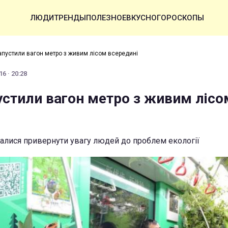
ЛЮДИ
ТРЕНДЫ
ПОЛЕЗНОЕ
ВКУСНО
ГОРОСКОПЫ
запустили вагон метро з живим лісом всередині
6 · 20:28
пустили вагон метро з живим лісо
алися привернути увагу людей до проблем екології