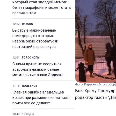
который стал звездой мемов:
бегает марафоны и может стать
президентом
12:22
ВКУСНО
Быстрые маринованные
помидоры, от которых
невозможно оторваться:
настоящий взрыв вкуса
12:01
ГОРОСКОПЫ
С ними лучше не ссориться:
астрологи назвали самые
мстительные знаки Зодиака
Фото: Карусель біля собору
11:16
ПОЛЕЗНОЕ
Біля Храму Премудро
Главная ошибка владельцев
редактор газети "Де
кошек при размещении лотков:
почти все ее делают
10:40
ТРЕНДЫ