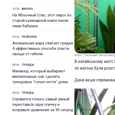
10:24
ВКУСНО
На Яблочный Спас: этот пирог из
старой кулинарной книги пекли
наши бабушки
09:56
ПОЛЕЗНОЕ
Аномальная жара сжигает грядки:
4 эффективных способа спасти
овощи от гибели
Фото: "Зелений "вагон метро 
В китайському місті
08:43
ТРЕНДЫ
по вагону були розст
Маникюр, который выбирают
миллионерши: как сделать
Дана акція спрямова
трендовые "голые ногти" дома
08:02
ТРЕНДЫ
Справится только самый умный:
переставьте одну спичку и
исправьте уравнение за 30 секунд