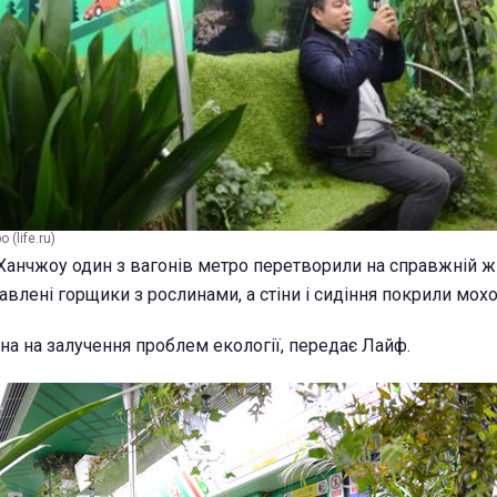
(life.ru)
 Ханчжоу один з вагонів метро перетворили на справжній жи
авлені горщики з рослинами, а стіни і сидіння покрили мохо
на на залучення проблем екології, передає Лайф.