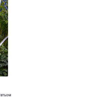
гатьом