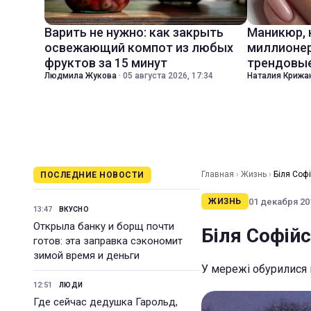
Варить не нужно: как закрыть
Маникюр,
освежающий компот из любых
миллионер
фруктов за 15 минут
трендовые
Людмила Жукова
·
05 августа 2026, 17:34
Наталия Крижа
Главная
›
Жизнь
›
Біля Соф
ПОСЛЕДНИЕ НОВОСТИ
01 декабря 201
ЖИЗНЬ
13:47
ВКУСНО
Открыла банку и борщ почти
Біля Софійс
готов: эта заправка сэкономит
зимой время и деньги
У мережі обурилися 
12:51
ЛЮДИ
Где сейчас дедушка Гарольд,