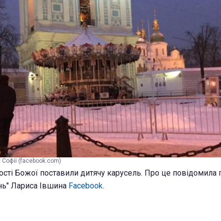
 Софії (facebook.com)
сті Божої поставили дитячу карусель. Про це повідомила
нь" Лариса Івшина
Facebook
.