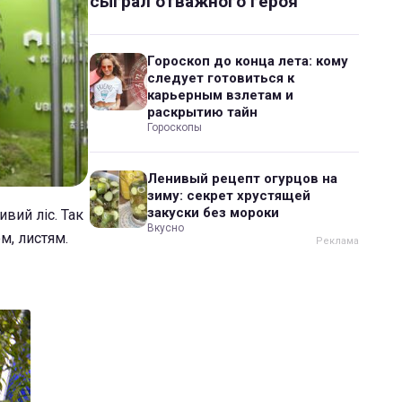
сыграл отважного героя
Гороскоп до конца лета: кому
следует готовиться к
карьерным взлетам и
раскрытию тайн
Гороскопы
Ленивый рецепт огурцов на
зиму: секрет хрустящей
закуски без мороки
вий ліс. Так
Вкусно
м, листям.