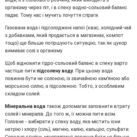
організму через піт, і в спеку водно-сольовий баланс
падає. Тому нас і мучить почуття спраги.
Газована вода і підсолоджені напої (квас, холодний чай
з добавками, який продається в магазинах, компот
тощо) ще більше погіршують ситуацію, так як цукор
вимиває солі з організму.
Щоб відновити гідро-сольовий баланс в спеку варто
частіше пити
підсолену воду
. При цьому вода
повинна бути не солоною, із звичайною кам'яною або
морською сіллю, а підсоленою. Тобто, з особливим
складом солей.
Мінеральна вода
також допомагає заповнити втрату
солей і мінералів. До того ж, її можна пити всім.
Головне - вибирати у спеку воду, яка містить іони
натрію і хлору (сіль), магнію, калію, кальцію, сульфати.
Середня ступінь мінералізації повинна бути не більше