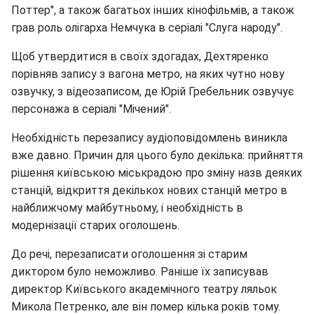
Поттер", а також багатьох інших кінофільмів, а також
грав роль олігарха Немчука в серіалі "Слуга народу".
Щоб утвердитися в своїх здогадах, Дехтяренко
порівняв запису з вагона метро, на яких чутно нову
озвучку, з відеозаписом, де Юрій Гребельник озвучує
персонажа в серіалі "Мічений".
Необхідність перезапису аудіоповідомлень виникла
вже давно. Причин для цього було декілька: прийняття
рішення київською міськрадою про зміну назв деяких
станцій, відкриття декількох нових станцій метро в
найближчому майбутньому, і необхідність в
модернізації старих оголошень.
До речі, перезаписати оголошення зі старим
диктором було неможливо. Раніше їх записував
директор Київського академічного театру ляльок
Микола Петренко, але він помер кілька років тому.