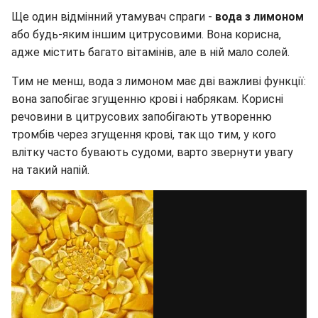
Ще один відмінний утамувач спраги -
вода з лимоном
або будь-яким іншим цитрусовими. Вона корисна,
адже містить багато вітамінів, але в ній мало солей.
Тим не менш, вода з лимоном має дві важливі функції:
вона запобігає згущенню крові і набрякам. Корисні
речовини в цитрусових запобігають утворенню
тромбів через згущення крові, так що тим, у кого
влітку часто бувають судоми, варто звернути увагу
на такий напій.