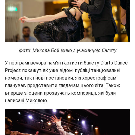
Фото: Микола Бойченко з учасницею балету
У програмі вечора пам'яті артисти балету D'arts Dance
Project покажут як уже відомі публіці танцювальні
номери, так і нові постановки, які хореограф сам
планував представити глядачам цього літа. Також
вперше зі сцени прозвучать композиції, які були
написані Миколою.