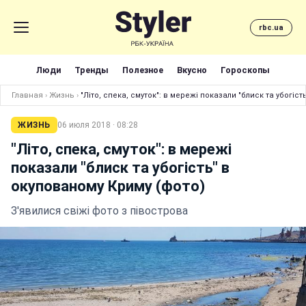
rbc.ua
Люди
Тренды
Полезное
Вкусно
Гороскопы
Главная
›
Жизнь
›
"Літо, спека, смуток": в мережі показали "блиск та убогіс
ЖИЗНЬ
06 июля 2018 · 08:28
"Літо, спека, смуток": в мережі
показали "блиск та убогість" в
окупованому Криму (фото)
З'явилися свіжі фото з півострова