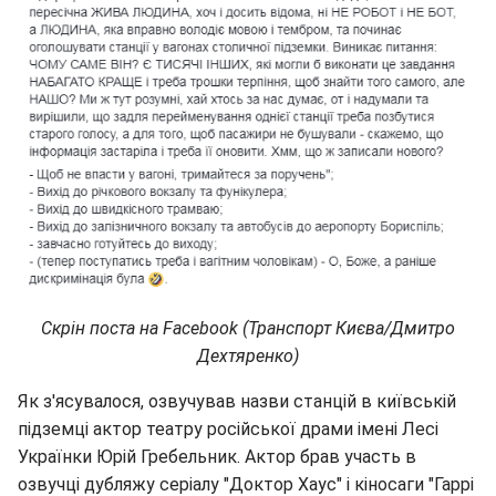
Скрін поста на Facebook (Транспорт Києва/Дмитро
Дехтяренко)
Як з'ясувалося, озвучував назви станцій в київській
підземці актор театру російської драми імені Лесі
Українки Юрій Гребельник. Актор брав участь в
озвучці дубляжу серіалу "Доктор Хаус" і кіносаги "Гаррі