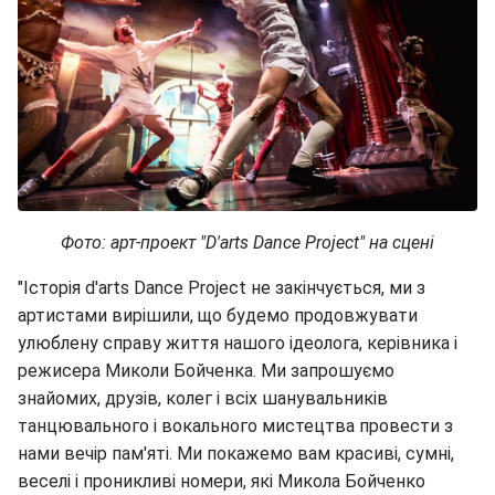
Фото: арт-проект "D'arts Dance Project" на сцені
"Історія d'arts Dance Project не закінчується, ми з
артистами вирішили, що будемо продовжувати
улюблену справу життя нашого ідеолога, керівника і
режисера Миколи Бойченка. Ми запрошуємо
знайомих, друзів, колег і всіх шанувальників
танцювального і вокального мистецтва провести з
нами вечір пам'яті. Ми покажемо вам красиві, сумні,
веселі і проникливі номери, які Микола Бойченко