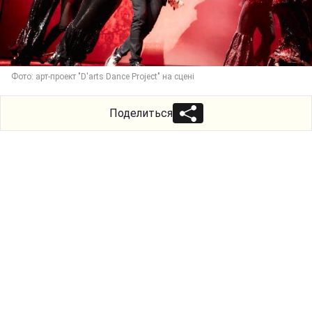
Фото: арт-проект "D'arts Dance Project" на сцені
Поделиться