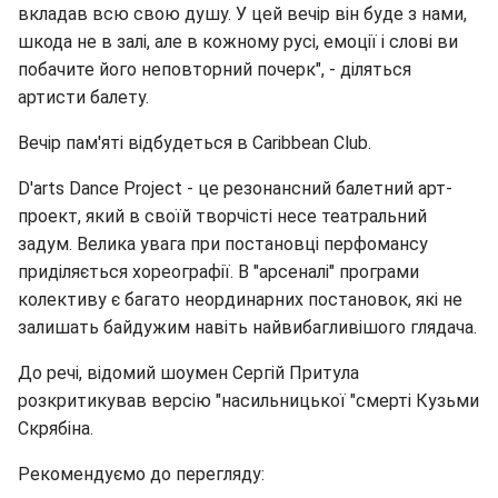
вкладав всю свою душу. У цей вечір він буде з нами,
шкода не в залі, але в кожному русі, емоції і слові ви
побачите його неповторний почерк", - діляться
артисти балету.
Вечір пам'яті відбудеться в Caribbean Club.
D'arts Dance Project - це резонансний балетний арт-
проект, який в своїй творчісті несе театральний
задум. Велика увага при постановці перфомансу
приділяється хореографії. В "арсеналі" програми
колективу є багато неординарних постановок, які не
залишать байдужим навіть найвибагливішого глядача.
До речі, відомий шоумен Сергій Притула
розкритикував версію "насильницької "смерті Кузьми
Скрябіна.
Рекомендуємо до перегляду: