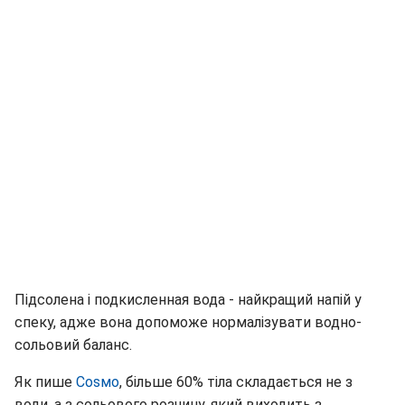
Підсолена і подкисленная вода - найкращий напій у
спеку, адже вона допоможе нормалізувати водно-
сольовий баланс.
Як пише
Соѕмо
, більше 60% тіла складається не з
води, а з сольового розчину, який виходить з