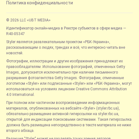
Политика конфиденциальности
© 2026 LLC «UBT MEDIA»
Идентификатор онлайн-медиа в Реестре субъектов в сфере медиа —
R40-05347
Styler является развлекательным проектом «РБК-Украина»,
рассказывающим о людях, трендах и всё, что интересно читать вне
новостей.
Фотографии, иллюстрации и другие изображения принадлежат их
правообладателям. Использование фотографий, отмеченных Getty
Images, допускается исключительно при наличии письменного
разрешения фотоагентства Getty Images. Фотографии, отмеченные
логотипом «Styler» или подписанные «Styler» или «РБК-Украина», могут
использоваться на условиях лицензии Creative Commons Attribution
4.0 International.
При полном или частичном воспроизведении информационных
материалов, опубликованных на вебсайте «Styler» (styler.rbc.ua),
обязательно размещение активной гиперссылки на styler.rbc.ua,
открытой для индексации поисковыми системами. Такая гиперссылка
должна быть размещена непосредственно в тексте материала не ниже
второго абзаца.
Редакция "Styler" может не разделять точку зрения авторов