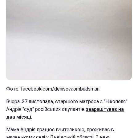
Фото: facebook.com/denisovaombudsman
Вчора, 27 листопада, старшого матроса з "Нікополя"
Андрія "суд" російських окупантів
заарештував на
два місяці
.
Мама Андрія працює вчителькою, проживає в
маленькому селі у Львівській області. З нею