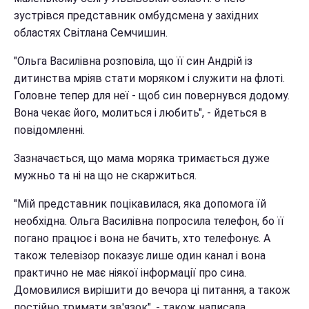
зустрівся представник омбудсмена у західних
областях Світлана Семчишин.
"Ольга Василівна розповіла, що її син Андрій із
дитинства мріяв стати моряком і служити на флоті.
Головне тепер для неї - щоб син повернувся додому.
Вона чекає його, молиться і любить", - йдеться в
повідомленні.
Зазначається, що мама моряка тримається дуже
мужньо та ні на що не скаржиться.
"Мій представник поцікавилася, яка допомога їй
необхідна. Ольга Василівна попросила телефон, бо її
погано працює і вона не бачить, хто телефонує. А
також телевізор показує лише один канал і вона
практично не має ніякої інформації про сина.
Домовилися вирішити до вечора ці питання, а також
постійно тримати зв'язок", - також написала