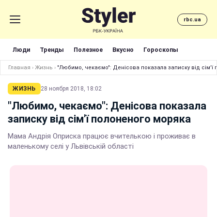
rbc.ua
Люди
Тренды
Полезное
Вкусно
Гороскопы
Главная
›
Жизнь
›
"Любимо, чекаємо": Денісова показала записку від сім'ї
ЖИЗНЬ
28 ноября 2018, 18:02
"Любимо, чекаємо": Денісова показала
записку від сім'ї полоненого моряка
Мама Андрія Оприска працює вчителькою і проживає в
маленькому селі у Львівській області