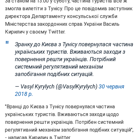
За станом на 13.00 у суботу, частина туристів все ж
змогла вилетіти з Тунісу. Про це повідомив заступник
директора Департаменту консульської служби
Міністерства закордонних справ України Василь
Кирилич у своєму Twitter.
Зранку до Києва з Тунісу повернулася частина
українських туристів. Вживаються заходи з
повернення решти українців. Потрібний
системний регулятивний механізм
запобігання подібних ситуацій.
— Vasyl Kyrylych (@VasylKyrylych)
30 червня
2018 р.
"Вранці до Києва з Тунісу повернулася частина
українських туристів. Вживаються заходи щодо
повернення решти українців. Потрібен системний
регулятивний механізм запобігання подібних ситуацій",
- написав Кирилич в Twitter.