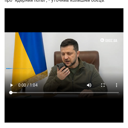
про "ядерний попіл", - уточнив колишній боєць.