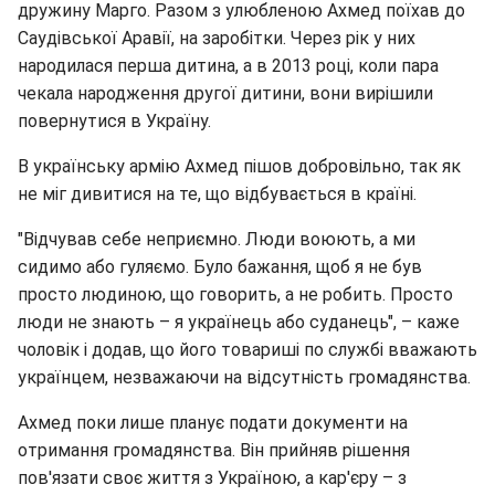
дружину Марго. Разом з улюбленою Ахмед поїхав до
Саудівської Аравії, на заробітки. Через рік у них
народилася перша дитина, а в 2013 році, коли пара
чекала народження другої дитини, вони вирішили
повернутися в Україну.
В українську армію Ахмед пішов добровільно, так як
не міг дивитися на те, що відбувається в країні.
"Відчував себе неприємно. Люди воюють, а ми
сидимо або гуляємо. Було бажання, щоб я не був
просто людиною, що говорить, а не робить. Просто
люди не знають – я українець або суданець", – каже
чоловік і додав, що його товариші по службі вважають
українцем, незважаючи на відсутність громадянства.
Ахмед поки лише планує подати документи на
отримання громадянства. Він прийняв рішення
пов'язати своє життя з Україною, а кар'єру – з