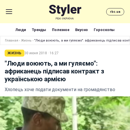
rbc.ua
Люди
Тренды
Полезное
Вкусно
Гороскопы
Главная
›
Жизнь
›
"Люди воюють, а ми гуляємо": африканець підписав конт
ЖИЗНЬ
30 июня 2018 · 16:27
"Люди воюють, а ми гуляємо":
африканець підписав контракт з
українською армією
Хлопець хоче подати документи на громадянство