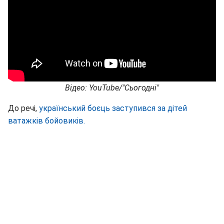
Відео: YouTube/"Сьогодні"
До речі,
український боєць заступився за дітей
ватажків бойовиків.