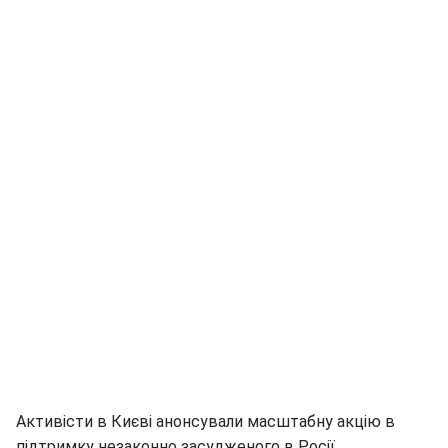
Активісти в Києві анонсували масштабну акцію в
підтримку незаконно засудженого в Росії