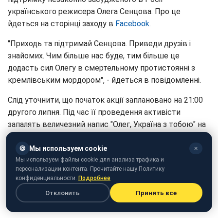
українського режисера Олега Сенцова. Про це
йдеться на сторінці заходу в
Facebook
.
"Приходь та підтримай Сенцова. Приведи друзів і
знайомих. Чим більше нас буде, тим більше це
додасть сил Олегу в смертельному протистоянні з
кремлівським мордором", - йдеться в повідомленні.
Слід уточнити, що початок акції заплановано на 21:00
другого липня. Під час її проведення активісти
запалять величезний напис "Олег, Україна з тобою" на
полі стадіону НСК "Олімпійський".
🍪
Мы используем cookie
✕
До речі, документального підтвердження російського
Мы используем файлы cookie для анализа трафика и
громадянства утримуваного в Росії
Олега Сенцова
не
персонализации контента. Прочитайте нашу Политику
конфиденциальности.
Подробнее
існує. Про це сьогодні під час прес-конференції
повідомила Уповноважений Верховної ради з прав
Отклонить
Принять все
людини Людмила Денисова.