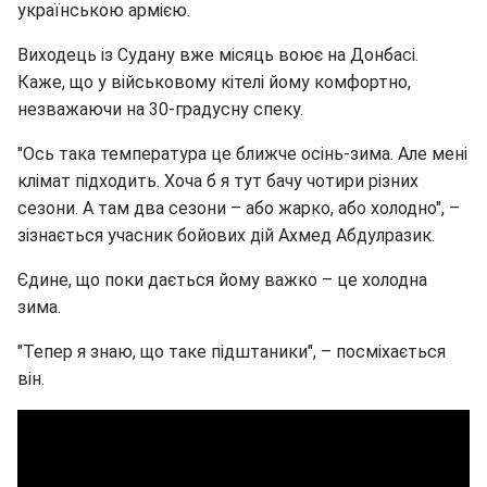
українською армією.
Виходець із Судану вже місяць воює на Донбасі.
Каже, що у військовому кітелі йому комфортно,
незважаючи на 30-градусну спеку.
"Ось така температура це ближче осінь-зима. Але мені
клімат підходить. Хоча б я тут бачу чотири різних
сезони. А там два сезони – або жарко, або холодно", –
зізнається учасник бойових дій Ахмед Абдулразик.
Єдине, що поки дається йому важко – це холодна
зима.
"Тепер я знаю, що таке підштаники", – посміхається
він.