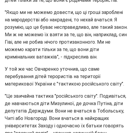
дітей тільки за те, що вони є родичами терористів.
"Якщо ми не можемо довести, що ці гроші зароблені
на мародерстві або накрадені, то нехай вчаться. Я
розумію, що це буває несправедливо, але такий закон.
Ми ж не можемо їх взяти за те, що він, наприклад, син
Гіві, але не робив нічого протизаконного. Ми не
можемо карати тільки за те, що вони діти
кримінальних ватажків", - підкреслив він.
У той же час Овчаренко уточнив, що саме
перебування дітей терористів на території
материкової України є "тактикою російського світу".
"Це звичайна тактика "російського світу". Подивіться,
де навчаються діти Мизулиної, де дочка Путіна, діти
депутатів Держдуми. Вони не вчаться в Тобольську,
Читі або Новгороді. Вони вчаться в найкращих
університетах Заходу і одночасно їх батьки говорять