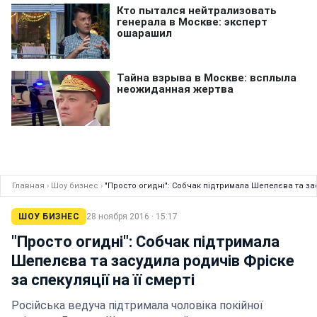
Главная
›
Шоу бизнес
›
"Просто огидні": Собчак підтримала Шепелєва та зас
ШОУ БИЗНЕС
28 ноября 2016 · 15:17
"Просто огидні": Собчак підтримала
Шепелєва та засудила родичів Фріске
за спекуляції на її смерті
Російська ведуча підтримала чоловіка покійної