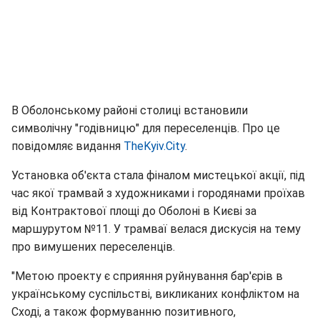
В Оболонському районі столиці встановили
символічну "годівницю" для переселенців. Про це
повідомляє видання
TheKyiv.City
.
Установка об'єкта стала фіналом мистецької акції, під
час якої трамвай з художниками і городянами проїхав
від Контрактової площі до Оболоні в Києві за
маршурутом №11. У трамваї велася дискусія на тему
про вимушених переселенців.
"Метою проекту є сприяння руйнування бар'єрів в
українському суспільстві, викликаних конфліктом на
Сході, а також формуванню позитивного,