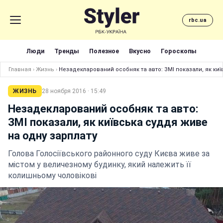
rbc.ua
Люди
Тренды
Полезное
Вкусно
Гороскопы
Главная
›
Жизнь
›
Незадекларований особняк та авто: ЗМІ показали, як киї
ЖИЗНЬ
28 ноября 2016 · 15:49
Незадекларований особняк та авто:
ЗМІ показали, як київська суддя живе
на одну зарплату
Голова Голосіївського районного суду Києва живе за
містом у величезному будинку, який належить її
колишньому чоловікові