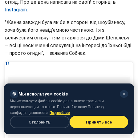
огляд. Про це вона написала на своїй сторінці в
Instagram
.
"Жанна завжди була як би в стороні від шоубізнесу,
хоча була його невід'ємною частиною. І я з
величезним співчуттям ставлюся до Діми Шепелеву
– всі ці нескінченні спекуляції на інтересі до їхньої біді
– просто огидні", – заявила Собчак.
🍪
Мы используем cookie
✕
Мы используем файлы cookie для анализа трафика и
персонализации контента. Прочитайте нашу Политику
конфиденциальности.
Подробнее
Отклонить
Принять все