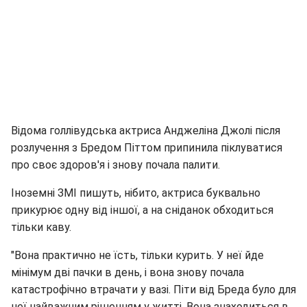
Відома голлівудська актриса Анджеліна Джолі після
розлучення з Бредом Піттом припинила піклуватися
про своє здоров'я і знову почала палити.
Іноземні ЗМІ пишуть, нібито, актриса буквально
прикурює одну від іншої, а на сніданок обходиться
тільки каву.
"Вона практично не їсть, тільки курить. У неї йде
мінімум дві пачки в день, і вона знову почала
катастрофічно втрачати у вазі. Піти від Бреда було для
неї найважчим рішенням у житті. Вона знаходиться в