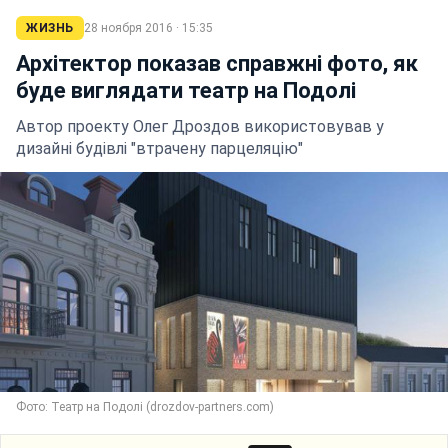
ЖИЗНЬ
28 ноября 2016 · 15:35
Архітектор показав справжні фото, як
буде виглядати театр на Подолі
Автор проекту Олег Дроздов використовував у
дизайні будівлі "втрачену парцеляцію"
Фото: Театр на Подолі (drozdov-partners.com)