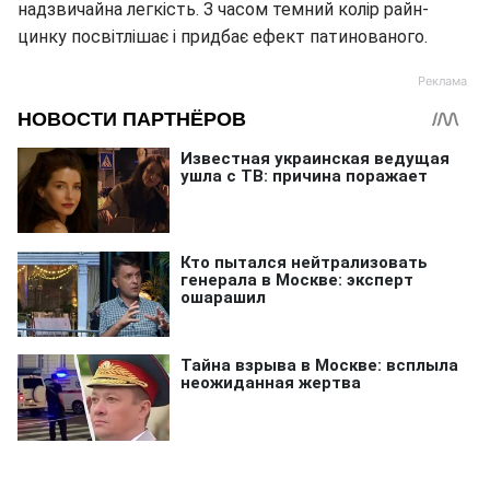
надзвичайна легкість. З часом темний колір райн-
цинку посвітлішає і придбає ефект патинованого.