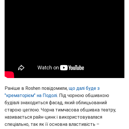
Раніше в Roshen повідомили,
що далі буде з
"крематорієм" на Подолі
. Під чорною обшивкою
будівлі знаходиться фасад, який облицьований
старою цеглою. Чорна тимчасова обшивка театру,
називається райн-цинк і використовувалася
спеціально, так як її основна властивість –