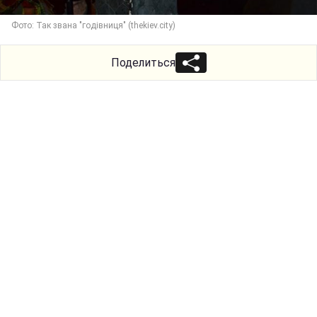
Фото: Так звана "годівниця" (thekiev.city)
Поделиться