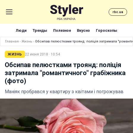
rbc.ua
Люди
Тренды
Полезное
Вкусно
Гороскопы
Главная
›
Жизнь
›
Обсипав пелюстками троянд: поліція затримала "романти
ЖИЗНЬ
22 июня 2018 · 10:54
Обсипав пелюстками троянд: поліція
затримала "романтичного" грабіжника
(фото)
Маніяк пробрався у квартиру з квітами і погрожував