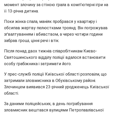
момент злочину за стіною грала в комп'ютерні ігри на
її 13-річна дитина.
Поки жінка спала, маніяк пробрався у квартиру і
обсипав жертву пелюстками троянд. Він погрожував
зґвалтуванням і вбивством, а через чотири години
забрав гроші, цінні речі і втік.
Після понад двох тижнів співробітникам Києво-
Святошинського відділу поліції вдалося встановити
особу грабіжника і затримати його.
У прес-службі поліції Київської області розповіли, що
затримали зловмисника в Обухівському районі.
Злочинцем виявився 23-річний уродженець Київської
області.
За даними поліцейських, в день пограбування
зловмисник вештався вулицями Петропавлівської