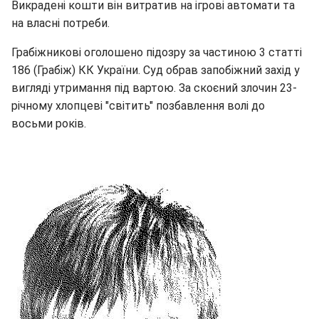
Викрадені кошти він витратив на ігрові автомати та
на власні потреби.
Грабіжникові оголошено підозру за частиною 3 статті
186 (Грабіж) КК України. Суд обрав запобіжний захід у
вигляді утримання під вартою. За скоєний злочин 23-
річному хлопцеві "світить" позбавлення волі до
восьми років.