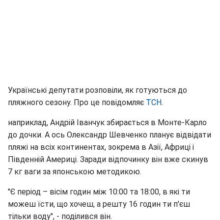
Українські депутати розповіли, як готуються до
пляжного сезону. Про це повідомляє
ТСН
.
наприклад, Андрій Іванчук збирається в Монте-Карло
до дочки. А ось Олександр Шевченко планує відвідати
пляжі на всіх континентах, зокрема в Азії, Африці і
Південній Америці. Заради відпочинку він вже скинув
7 кг ваги за японською методикою.
"Є період – вісім годин між 10:00 та 18:00, в які ти
можеш їсти, що хочеш, а решту 16 годин ти п'єш
тільки воду", - поділився він.