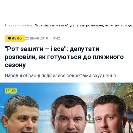
Главная
›
Жизнь
›
"Рот зашити – і все": депутати розповіли, як готуються д
ЖИЗНЬ
22 июня 2018 · 10:42
"Рот зашити – і все": депутати
розповіли, як готуються до пляжного
сезону
Народні обранці поділилися секретами схуднення