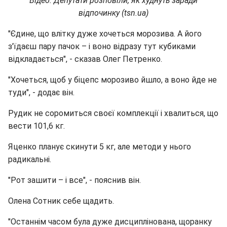
Відео: Депутати розповіли, як худнуть заради
відпочинку (tsn.ua)
"Єдине, що влітку дуже хочеться морозива. А його
з'їдаєш пару пачок – і воно відразу тут кубиками
відкладається", - сказав Олег Петренко.
"Хочеться, щоб у біцепс морозиво йшло, а воно йде не
туди", - додає він.
Рудик не соромиться своєї комплекції і хвалиться, що
вести 101,6 кг.
Яценко планує скинути 5 кг, але методи у нього
радикальні.
"Рот зашити – і все", - пояснив він.
Олена Сотник себе щадить.
"Останнім часом була дуже дисциплінована, щоранку