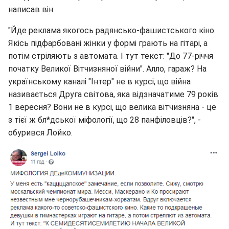
написав він.
"Йде реклама якогось радянсько-фашистського кіно.
Якісь підфарбовані жінки у формі грають на гітарі, а
потім стріляють з автомата. І тут текст: "До 77-річчя
початку Великої Вітчизняної війни". Алло, гараж? На
українському каналі "Інтер" не в курсі, що війна
називається Друга світова, яка відзначатиме 79 років
1 вересня? Вони не в курсі, що велика вітчизняна - це
з тієї ж бл*дської міфології, що 28 панфіловців?", -
обурився Лойко.