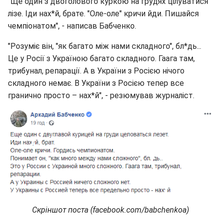
"Ще один з двоголового куркою на грудях цілуватися
лізе. Іди нах*й, брате. "Оле-оле" кричи йди. Пишайся
чемпіонатом", - написав Бабченко.
"Розуміє він, "як багато між нами складного", бл*дь...
Це у Росії з Україною багато складного. Гаага там,
трибунал, репарації. А в України з Росією нічого
складного немає. В України з Росією тепер все
гранично просто – нах*й", - резюмував журналіст.
Скріншот поста (facebook.com/babchenkoa)