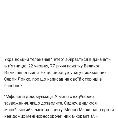
Український телеканал "Інтер" збирається відзначати
в п'ятницю, 22 червня, 77-річчя початку Великої
Вітчизняної війни. На це звернув увагу письменник
Сергій Лойко, про що написав на своїй сторінці в
Facebook.
"Міфологія декомунізації. У мене є кац*пське
зауваження, якщо дозволите. Сиджу, дивлюся
моск*льский чемпіонат світу. Мессі і Маскерано проти
невідомих мені чорносорочечників-хорватів", -