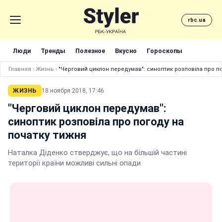
rbc.ua
Люди
Тренды
Полезное
Вкусно
Гороскопы
Главная
›
Жизнь
›
"Черговий циклон передумав": синоптик розповіла про п
ЖИЗНЬ
18 ноября 2018, 17:46
"Черговий циклон передумав":
синоптик розповіла про погоду на
початку тижня
Наталка Діденко стверджує, що на більшій частині
території країни можливі сильні опади