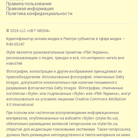
Правила пользования
Правовая информация
Политика конфиденциальности
© 2026 LLC «UBT MEDIA»
Идентификатор онлайн-медиа в Реестре субъектов в сфере медиа —
R40-05347
Styler является развлекательным проектом «РБК-Украина»,
рассказывающим о людях, трендах и всё, что интересно читать вне
новостей.
Фотографии, иллюстрации и другие изображения принадлежат их
правообладателям. Использование фотографий, отмеченных Getty
Images, допускается исключительно при наличии письменного
разрешения фотоагентства Getty Images. Фотографии, отмеченные
логотипом «Styler» или подписанные «Styler» или «РБК-Украина», могут
использоваться на условиях лицензии Creative Commons Attribution
4.0 International.
При полном или частичном воспроизведении информационных
материалов, опубликованных на вебсайте «Styler» (styler.rbc.ua),
обязательно размещение активной гиперссылки на styler.rbc.ua,
открытой для индексации поисковыми системами. Такая гиперссылка
должна быть размещена непосредственно в тексте материала не ниже