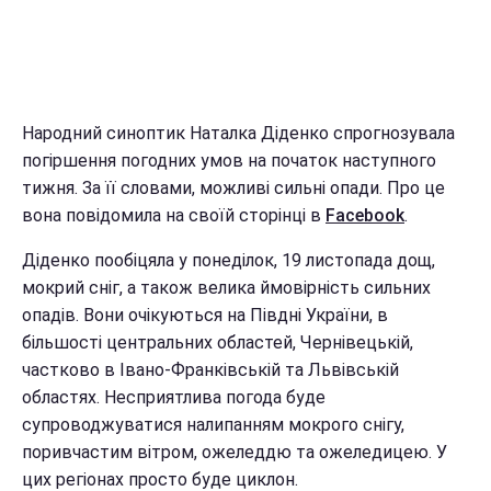
Народний синоптик Наталка Діденко спрогнозувала
погіршення погодних умов на початок наступного
тижня. За її словами, можливі сильні опади. Про це
вона повідомила на своїй сторінці в
Facebook
.
Діденко пообіцяла у понеділок, 19 листопада дощ,
мокрий сніг, а також велика ймовірність сильних
опадів. Вони очікуються на Півдні України, в
більшості центральних областей, Чернівецькій,
частково в Івано-Франківській та Львівській
областях. Несприятлива погода буде
супроводжуватися налипанням мокрого снігу,
поривчастим вітром, ожеледдю та ожеледицею. У
цих регіонах просто буде циклон.