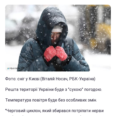
Фото: сніг у Києві (Віталій Носач, РБК-Україна)
Решта території України буде з "сухою" погодою.
Температура повітря буде без особливих змін.
"Черговий циклон, який збирався потріпати нерви