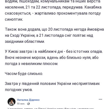
водіям, пішоходам, комунальникам та інших верств
населення, 21 та 22 листопада, передумав. Какабяка
скасовується, - жартівливо прокоментувала погоду
синоптик.
Також вона додала, що 20 листопада негода ймовірна
на Сході України, а 21 листопада сніг політає над
західними областями.
У Києві завтра і в найближчі дні - без істотних опадів.
Вночі незначні морози, вдень або близько нуля, або
погода з невеликим плюсом.
Часом буде слизько.
Завтра у південній половині України несприятливих
погодних умов.