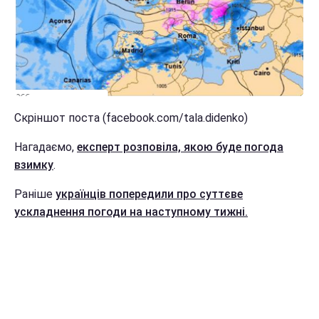
Скріншот поста (facebook.com/tala.didenko)
Нагадаємо,
експерт розповіла, якою буде погода
взимку
.
Раніше
українців попередили про суттєве
ускладнення погоди на наступному тижні.