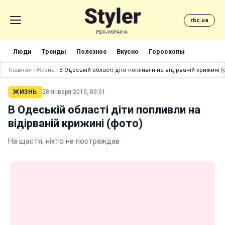
rbc.ua
Люди
Тренды
Полезное
Вкусно
Гороскопы
Главная
›
Жизнь
›
В Одеській області діти попливли на відірваній крижині (
ЖИЗНЬ
28 января 2019, 09:01
В Одеській області діти попливли на
відірваній крижині (фото)
На щастя, ніхто не постраждав