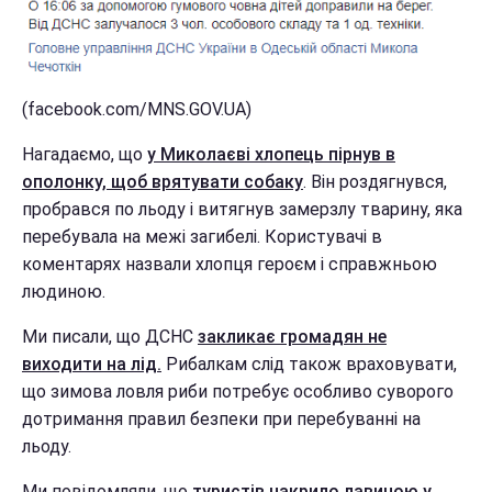
(facebook.com/MNS.GOV.UA)
Нагадаємо, що
у Миколаєві хлопець пірнув в
ополонку, щоб врятувати собаку
. Він роздягнувся,
пробрався по льоду і витягнув замерзлу тварину, яка
перебувала на межі загибелі. Користувачі в
коментарях назвали хлопця героєм і справжньою
людиною.
Ми писали, що ДСНС
закликає громадян не
виходити на лід.
Рибалкам слід також враховувати,
що зимова ловля риби потребує особливо суворого
дотримання правил безпеки при перебуванні на
льоду.
Ми повідомляли, що
туристів накрило лавиною у