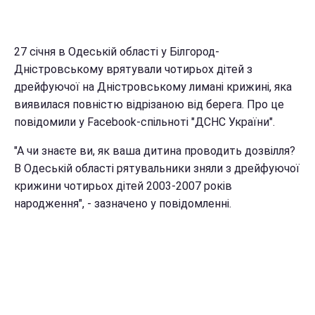
27 січня в Одеській області у Білгород-
Дністровському врятували чотирьох дітей з
дрейфуючої на Дністровському лимані крижині, яка
виявилася повністю відрізаною від берега. Про це
повідомили у Facebook-спільноті "ДСНС України".
"А чи знаєте ви, як ваша дитина проводить дозвілля?
В Одеській області рятувальники зняли з дрейфуючої
крижини чотирьох дітей 2003-2007 років
народження", - зазначено у повідомленні.