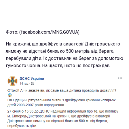
Фото: (facebook.com/MNS.GOV.UA)
На крижині, що дрейфує в акваторії Дністровського
лиману на відстані близько 500 метрів від берега,
перебували діти. Їх доставили на берег за допомогою
гумового човна. На щастя, ніхто не постраждав.