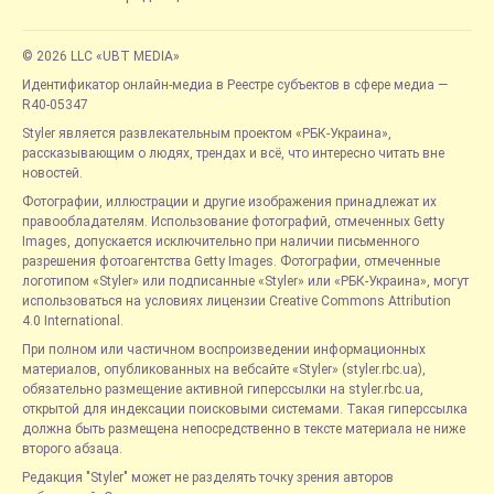
© 2026 LLC «UBT MEDIA»
Идентификатор онлайн-медиа в Реестре субъектов в сфере медиа —
R40-05347
Styler является развлекательным проектом «РБК-Украина»,
рассказывающим о людях, трендах и всё, что интересно читать вне
новостей.
Фотографии, иллюстрации и другие изображения принадлежат их
правообладателям. Использование фотографий, отмеченных Getty
Images, допускается исключительно при наличии письменного
разрешения фотоагентства Getty Images. Фотографии, отмеченные
логотипом «Styler» или подписанные «Styler» или «РБК-Украина», могут
использоваться на условиях лицензии Creative Commons Attribution
4.0 International.
При полном или частичном воспроизведении информационных
материалов, опубликованных на вебсайте «Styler» (styler.rbc.ua),
обязательно размещение активной гиперссылки на styler.rbc.ua,
открытой для индексации поисковыми системами. Такая гиперссылка
должна быть размещена непосредственно в тексте материала не ниже
второго абзаца.
Редакция "Styler" может не разделять точку зрения авторов