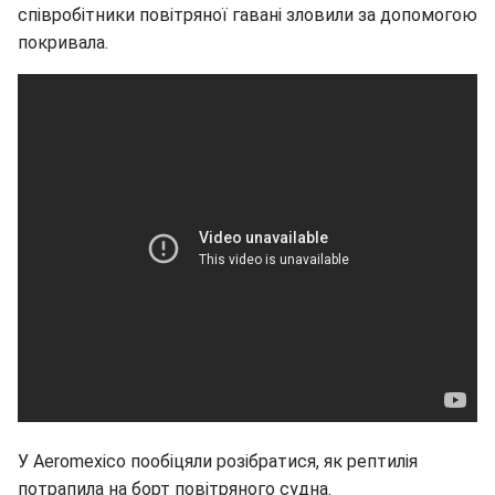
співробітники повітряної гавані зловили за допомогою
покривала.
У Aeromexico пообіцяли розібратися, як рептилія
потрапила на борт повітряного судна.