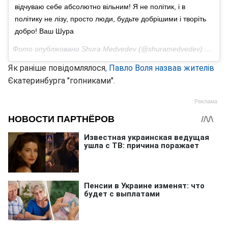
відчуваю себе абсолютно вільним! Я не політик, і в
політику не лізу, просто люди, будьте добрішими і творіть
добро! Ваш Шура
Фото опубліковано Shura Medvedev (@shuramedvedev)
Лис 8 
Як раніше повідомлялося
, Павло Воля назвав жителів
Єкатеринбурга "гопниками".