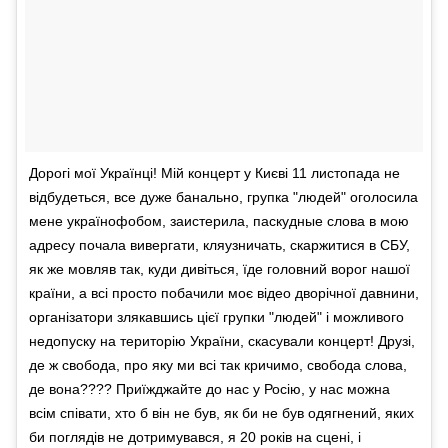
Дорогі мої Українці! Мій концерт у Києві 11 листопада не
відбудеться, все дуже банально, групка "людей" оголосила
мене українофобом, заистерила, паскудные слова в мою
адресу почала вивергати, кляузничать, скаржитися в СБУ,
як же мовляв так, куди дивіться, їде головний ворог нашої
країни, а всі просто побачили моє відео дворічної давнини,
організатори злякавшись цієї групки "людей" і можливого
недопуску на територію України, скасували концерт! Друзі,
де ж свобода, про яку ми всі так кричимо, свобода слова,
де вона???? Приїжджайте до нас у Росію, у нас можна
всім співати, хто б він не був, як би не був одягнений, яких
би поглядів не дотримувався, я 20 років на сцені, і