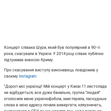
Концерт співака Шури, який був популярний в 90-ті
роки, скасували в Україні. У 2014 році співак публічно
підтримав анексію Криму.
Про скасування виступу виконавець повідомив у
своєму
Instagram.
"Дорогі мої українці! Мій концерт у Києві 11 листопада
не відбудеться, все дуже банально, групка "людей"
оголосила мене українофобом, заистерила, паскудные
слова в мою адресу почала вивергати, кляузничать,