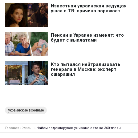
украинские военные
Главная
›
Жизнь
›
Найєм задекларував уживане авто за 360 тисяч