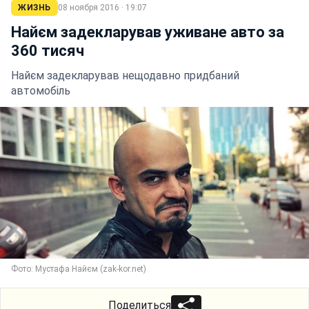
ЖИЗНЬ
08 ноября 2016 · 19:07
Найєм задекларував уживане авто за
360 тисяч
Найєм задекларував нещодавно придбаний
автомобіль
Фото: Мустафа Найєм (zak-kor.net)
Поделиться