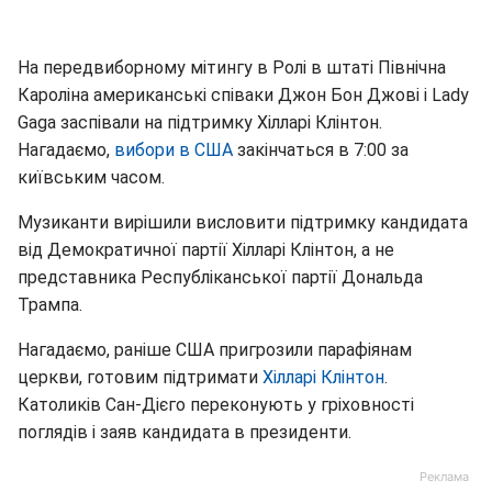
На передвиборному мітингу в Ролі в штаті Північна
Кароліна американські співаки Джон Бон Джові і Lady
Gaga заспівали на підтримку Хілларі Клінтон.
Нагадаємо,
вибори в США
закінчаться в 7:00 за
київським часом.
Музиканти вирішили висловити підтримку кандидата
від Демократичної партії Хілларі Клінтон, а не
представника Республіканської партії Дональда
Трампа.
Нагадаємо, раніше США пригрозили парафіянам
церкви, готовим підтримати
Хілларі Клінтон
.
Католиків Сан-Дієго переконують у гріховності
поглядів і заяв кандидата в президенти.