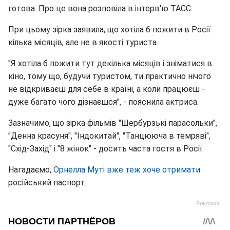
готова. Про це вона розповіла в інтерв'ю ТАСС.
При цьому зірка заявила, що хотіла б пожити в Росії
кілька місяців, але не в якості туриста.
"Я хотіла б пожити тут декілька місяців і зніматися в
кіно, тому що, будучи туристом, ти практично нічого
не відкриваєш для себе в країні, а коли працюєш -
дуже багато чого дізнаєшся", - пояснила актриса.
Зазначимо, що зірка фільмів "Шербурзькі парасольки",
"Денна красуня", "Індокитай", "Танцююча в темряві",
"Схід-Захід" і "8 жінок" - досить часта гостя в Росії.
Нагадаємо,
Орнелла Муті вже теж хоче отримати
російський паспорт.