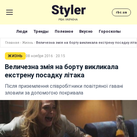
rbc.ua
Люди
Тренды
Полезное
Вкусно
Гороскопы
Главная
›
Жизнь
›
Величезна змія на борту викликала екстрену посадку літа
ЖИЗНЬ
08 ноября 2016 · 20:15
Величезна змія на борту викликала
екстрену посадку літака
Після приземлення співробітники повітряної гавані
зловили за допомогою покривала