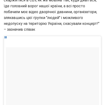
скаржитися в СБУ, як же мовляв так, куди дивіться,
їде головний ворог нашої країни, а всі просто
побачили моє відео дворічної давнини, організатори,
злякавшись цієї групки "людей" і можливого
недопуску на територію України, скасували концерт!"
– зазначив співак