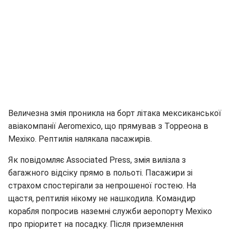
Величезна змія проникла на борт літака мексиканської
авіакомпанії Aeromexico, що прямував з Торреона в
Мехіко. Рептилія налякала пасажирів.
Як повідомляє Associated Press, змія вилізла з
багажного відсіку прямо в польоті. Пасажири зі
страхом спостерігали за непрошеної гостею. На
щастя, рептилія нікому не нашкодила. Командир
корабля попросив наземні служби аеропорту Мехіко
про пріоритет на посадку. Після приземлення