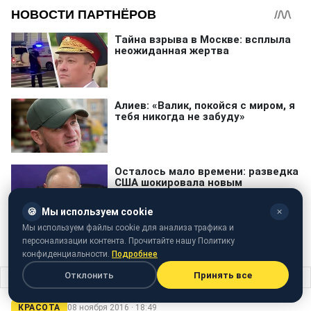
🍪
Мы используем cookie
✕
Мы используем файлы cookie для анализа трафика и
персонализации контента. Прочитайте нашу Политику
конфиденциальности.
Подробнее
Отклонить
Принять все
Главная
›
Красота
›
Лікарі розповіли, чим небезпечний вчорашній чай
КРАСОТА
08 ноября 2016 · 18:49