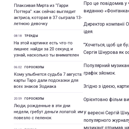
Про це повідомив у ч
Плаксивая Мирта из "Гарри
виданню «Фонтанка»
Поттера": как сейчас выглядит
актриса, которая в 37 сыграла 13-
летнюю девочку
Директор компанії О
ідея.
08:18
ТРЕНДЫ
На этой картинке есть что-то
"Хочеться, щоб це бу
лишнее: найди за 20 секунд и
Сергія Шнурова як ос
узнай, насколько ты внимателен
Популярний музикант
06:02
ГОРОСКОПЫ
графік зйомок.
Кому улыбнется судьба 7 августа:
карты Таро дали подсказки для
Згідно з ідеєю, карт
всех знаков Зодиака
20:59
Орієнтовно фільм ви
ГОРОСКОПЫ
Люди, рожденные в эти дни
недели, гребут деньги лопатой: им
У вересні Сергій Шн
повезло с пеленок
популярного журналу
музикант отримав наг