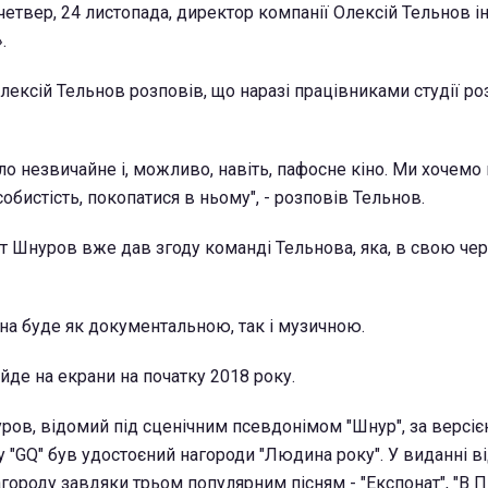
етвер, 24 листопада, директор компанії Олексій Тельнов і
.
лексій Тельнов розповів, що наразі працівниками студії р
ло незвичайне і, можливо, навіть, пафосне кіно. Ми хочемо
обистість, покопатися в ньому", - розповів Тельнов.
 Шнуров вже дав згоду команді Тельнова, яка, в свою чер
ина буде як документальною, так і музичною.
йде на екрани на початку 2018 року.
уров, відомий під сценічним псевдонімом "Шнур", за версі
 "GQ" був удостоєний нагороди "Людина року". У виданні в
ороду завдяки трьом популярним пісням - "Експонат", "В Піте