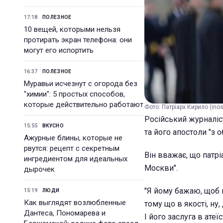
17:18
ПОЛЕЗНОЕ
10 вещей, которыми нельзя
протирать экран телефона: они
могут его испортить
16:37
ПОЛЕЗНОЕ
Муравьи исчезнут с огорода без
"химии": 5 простых способов,
которые действительно работают
Фото: Патріарх Кирило (inos
Російський журналіс
15:55
ВКУСНО
та його апостоли "з 
Ажурные блины, которые не
рвутся: рецепт с секретным
Він вважає, що патр
ингредиентом для идеальных
Москви".
дырочек
"Я йому бажаю, щоб 
15:19
ЛЮДИ
Как выглядят возлюбленные
тому що в якості, ну,
Дантеса, Пономарева и
І його заслуга в ате