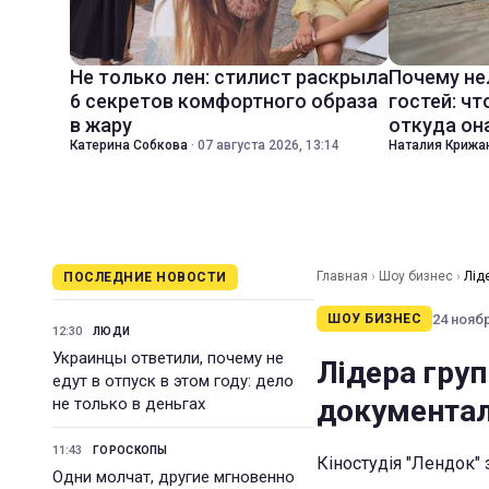
Не только лен: стилист раскрыла
Почему не
6 секретов комфортного образа
гостей: чт
в жару
откуда он
Катерина Собкова
·
07 августа 2026, 13:14
Наталия Крижа
Главная
›
Шоу бизнес
›
Лід
ПОСЛЕДНИЕ НОВОСТИ
24 ноябр
ШОУ БИЗНЕС
12:30
ЛЮДИ
Украинцы ответили, почему не
Лідера груп
едут в отпуск в этом году: дело
документал
не только в деньгах
11:43
ГОРОСКОПЫ
Кіностудія "Лендок"
Одни молчат, другие мгновенно