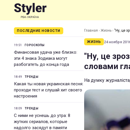
Главная
›
Жизнь
›
"Ну, це з
ПОСЛЕДНИЕ НОВОСТИ
24 ноября 2016
ЖИЗНЬ
19:51
ГОРОСКОПЫ
Финансовая удача уже близко:
"Ну, це зро
эти 4 знака Зодиака могут
словами гл
разбогатеть до конца года
18:49
ТРЕНДЫ
На думку журналіста
Какая ты новая украинская песня:
проходи тест и слушай хит своего
настроения
18:09
ТРЕНДЫ
С ними не уснешь до утра: 8
жутких сериалов, которые
надолго засядут в памяти