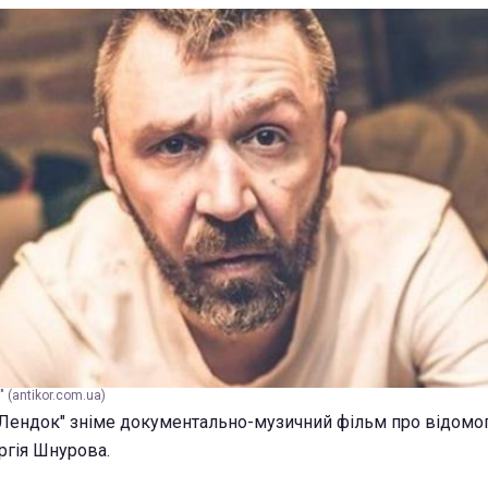
 (antikor.com.ua)
 "Лендок" зніме документально-музичний фільм про відомо
ргія Шнурова.