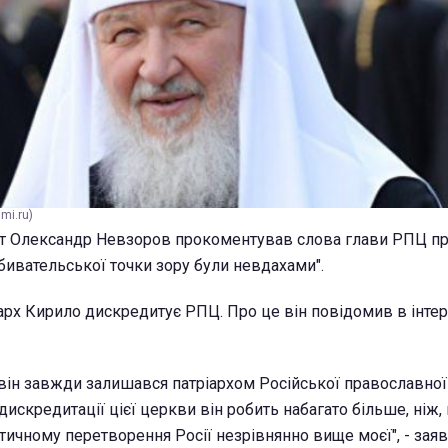
mi.ru)
т Олександр Невзоров прокоментував слова глави РПЦ про
обивательської точки зору були невдахами".
іарх Кирило дискредитує РПЦ. Про це він повідомив в інте
він завжди залишався патріархом Російської православної
 дискредитації цієї церкви він робить набагато більше, ніж, 
їстичному перетворення Росії незрівнянно вище моєї", - зая