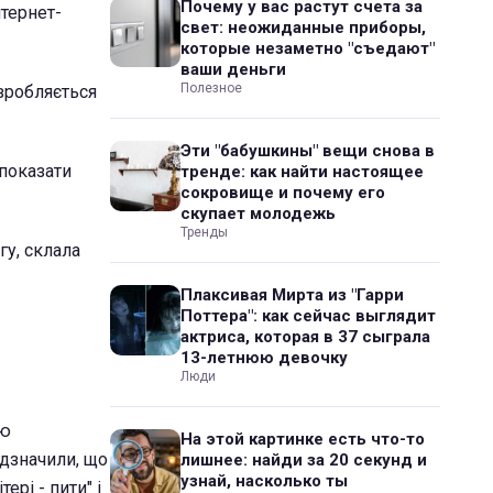
Почему у вас растут счета за
нтернет-
свет: неожиданные приборы,
которые незаметно "съедают"
ваши деньги
Полезное
озробляється
Эти "бабушкины" вещи снова в
 показати
тренде: как найти настоящее
сокровище и почему его
скупает молодежь
Тренды
гу, склала
Плаксивая Мирта из "Гарри
Поттера": как сейчас выглядит
актриса, которая в 37 сыграла
13-летнюю девочку
Люди
єю
На этой картинке есть что-то
ідзначили, що
лишнее: найди за 20 секунд и
узнай, насколько ты
рі - пити" і