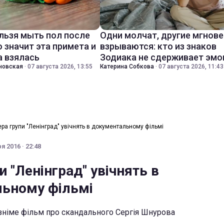
льзя мыть пол после
Одни молчат, другие мгнов
о значит эта примета и
взрываются: кто из знаков
а взялась
Зодиака не сдерживает эмо
новская
·
07 августа 2026, 13:55
Катерина Собкова
·
07 августа 2026, 11:43
ера групи "Ленінград" увічнять в документальному фільмі
я 2016 · 22:48
и "Ленінград" увічнять в
ьному фільмі
 зніме фільм про скандального Сергія Шнурова