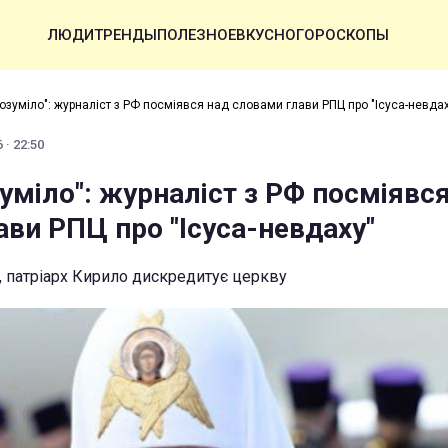
ЛЮДИ
ТРЕНДЫ
ПОЛЕЗНОЕ
ВКУСНО
ГОРОСКОПЫ
розуміло": журналіст з РФ посміявся над словами глави РПЦ про "Ісуса-невда
 · 22:50
зуміло": журналіст з РФ посміявс
ави РПЦ про "Ісуса-невдаху"
, патріарх Кирило дискредитує церкву