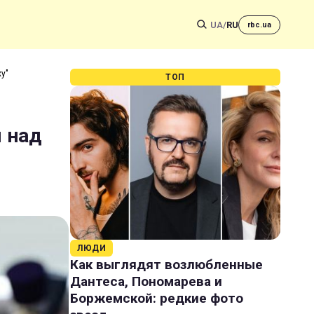
UA
/
RU
rbc.ua
ху"
ТОП
я над
ЛЮДИ
Как выглядят возлюбленные
Дантеса, Пономарева и
Боржемской: редкие фото