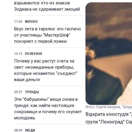
взрываются: кто из знаков
Зодиака не сдерживает эмоций
11:04
ВКУСНО
Вкус лета в тарелке: это гаспачо
от участницы "МастерШеф"
покоряет с первой ложки
10:15
ПОЛЕЗНОЕ
Почему у вас растут счета за
свет: неожиданные приборы,
которые незаметно "съедают"
ваши деньги
09:27
ТРЕНДЫ
Эти "бабушкины" вещи снова в
тренде: как найти настоящее
Фото: Сергій Шнуров, "Шнур"
сокровище и почему его скупает
Відкрита кіностудія
молодежь
групи "Ленінград" Се
08:49
ЛЮДИ