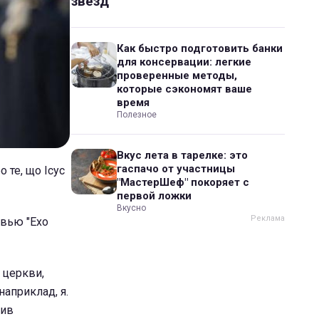
звезд
Как быстро подготовить банки
для консервации: легкие
проверенные методы,
которые сэкономят ваше
время
Полезное
Вкус лета в тарелке: это
гаспачо от участницы
 те, що Ісус
"МастерШеф" покоряет с
первой ложки
Вкусно
рвью "Ехо
 церкви,
наприклад, я.
вив