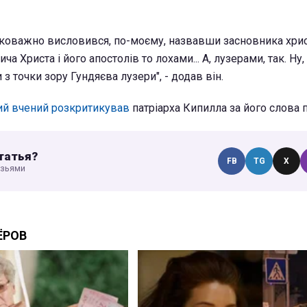
гковажно висловився, по-моєму, назвавши засновника хри
ича Христа і його апостолів то лохами... А, лузерами, так. Ну,
 з точки зору Гундяєва лузери", - додав він.
ий вчений розкритикував
патріарха Кипилла за його слова 
татья?
FB
TG
X
узьями