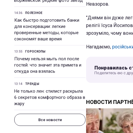
Боржемской: редкие фото звезд
Невзоров.
14:36
ПОЛЕЗНОЕ
"Днями він дуже ле
Как быстро подготовить банки
релігії Ісуса Йосипов
для консервации: легкие
проверенные методы, которые
зрозуміло, чому вони
сэкономят ваше время
Нагадаємо,
російськ
13:55
ГОРОСКОПЫ
Почему нельзя мыть пол после
гостей: что значит эта примета и
Понравилась с
откуда она взялась
Поделитесь ею с др
13:14
ТРЕНДЫ
Не только лен: стилист раскрыла
6 секретов комфортного образа в
жару
Все новости