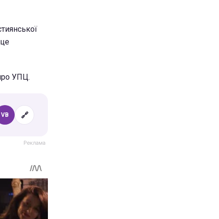
стиянської
 це
про УПЦ.
🔗
VB