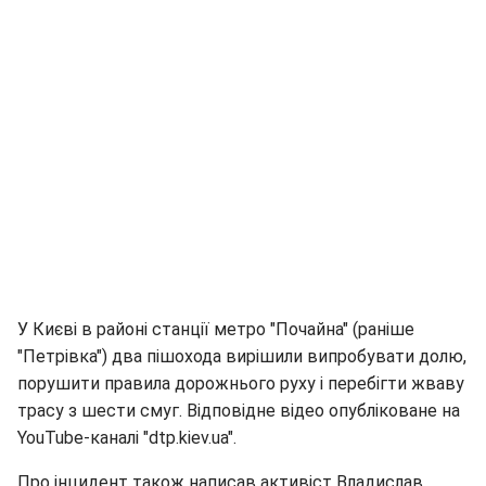
У Києві в районі станції метро "Почайна" (раніше
"Петрівка") два пішохода вирішили випробувати долю,
порушити правила дорожнього руху і перебігти жваву
трасу з шести смуг. Відповідне відео опубліковане на
YouTube-каналі "dtp.kiev.ua".
Про інцидент також написав активіст Владислав