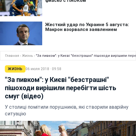
Главная
›
Жизнь
›
"За пивком": у Києві "безстрашні" пішоходи вирішили переб
ЖИЗНЬ
06 июля 2018 · 09:58
"За пивком": у Києві "безстрашні"
пішоходи вирішили перебігти шість
смуг (відео)
У столиці помітили порушників, які створили аварійну
ситуацію