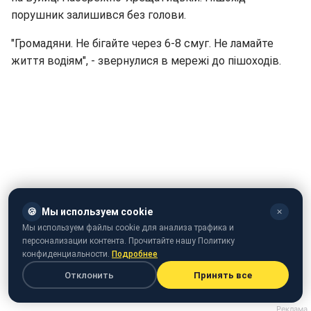
порушник залишився без голови.
"Громадяни. Не бігайте через 6-8 смуг. Не ламайте
життя водіям", - звернулися в мережі до пішоходів.
🍪
Мы используем cookie
✕
Мы используем файлы cookie для анализа трафика и
персонализации контента. Прочитайте нашу Политику
Як поводяться на дорогах українські представники
конфиденциальности.
Подробнее
влади (відео: РБК-Україна)
Отклонить
Принять все