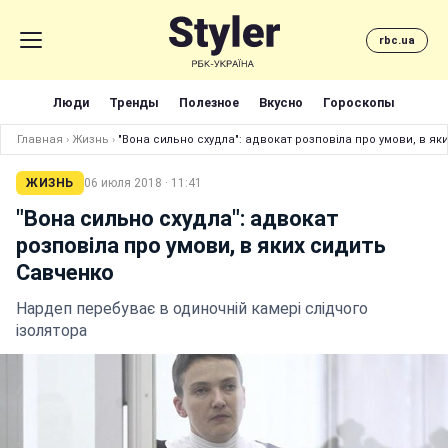
rbc.ua
Люди
Тренды
Полезное
Вкусно
Гороскопы
Главная
›
Жизнь
›
"Вона сильно схудла": адвокат розповіла про умови, в як
ЖИЗНЬ
06 июля 2018 · 11:41
"Вона сильно схудла": адвокат
розповіла про умови, в яких сидить
Савченко
Нардеп перебуває в одиночній камері слідчого
ізолятора