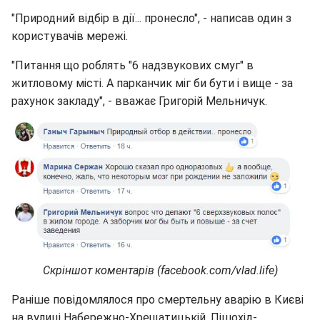
"Природний відбір в дії... пронесло", - написав один з
користувачів мережі.
"Питання що роблять "6 надзвукових смуг" в
житловому місті. А парканчик міг би бути і вище - за
рахунок закладу", - вважає Григорій Мельничук.
Скріншот коментарів (facebook.com/vlad.life)
Раніше повідомлялося про смертельну аварію в Києві
на вулиці Набережно-Хрещатицькій. Пішохід-