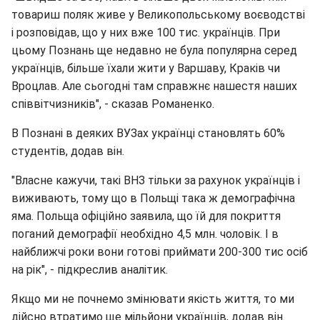
товариш поляк живе у Великопольському воєводстві
і розповідав, що у них вже 100 тис. українців. При
цьому Познань ще недавно не була популярна серед
українців, більше їхали жити у Варшаву, Краків чи
Вроцлав. Але сьогодні там справжнє нашестя наших
співвітчизників", - сказав Романенко.
В Познані в деяких ВУЗах українці становлять 60%
студентів, додав він.
"Власне кажучи, такі ВНЗ тільки за рахунок українців і
виживають, тому що в Польщі така ж демографічна
яма. Польща офіційно заявила, що їй для покриття
поганий демографії необхідно 4,5 млн. чоловік. І в
найближчі роки вони готові приймати 200-300 тис осіб
на рік", - підкреслив аналітик.
Якщо ми не почнемо змінювати якість життя, то ми
дійсно втратимо ще мільйони українців, додав він.