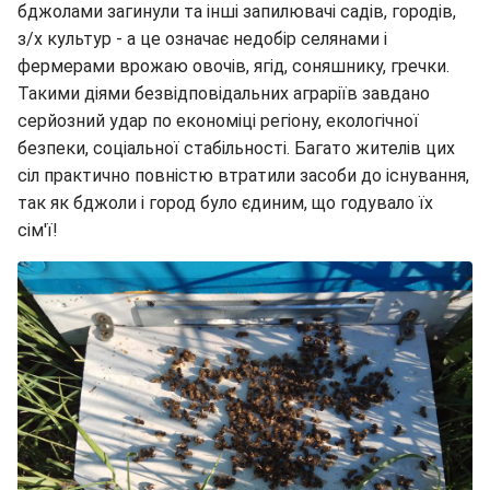
бджолами загинули та інші запилювачі садів, городів,
з/х культур - а це означає недобір селянами і
фермерами врожаю овочів, ягід, соняшнику, гречки.
Такими діями безвідповідальних аграріїв завдано
серйозний удар по економіці регіону, екологічної
безпеки, соціальної стабільності. Багато жителів цих
сіл практично повністю втратили засоби до існування,
так як бджоли і город було єдиним, що годувало їх
сім'ї!