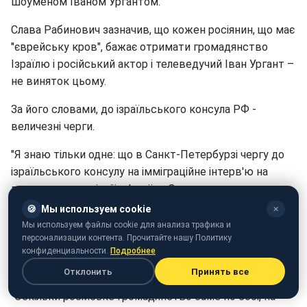
шоуменом Іваном Ургантом.
Слава Рабинович зазначив, що кожен росіянин, що має
"єврейську кров", бажає отримати громадянство
Ізраїлю і російський актор і телеведучий Іван Ургант –
не виняток цьому.
За його словами, до ізраїльського консула РФ -
величезні черги.
"Я знаю тільки одне: що в Санкт-Петербурзі чергу до
ізраїльського консулу на імміграційне інтерв'ю на
предмет репатріації в Ізраїль. Зараз записують на
жовтень", - каже блогер.
🍪
Мы используем cookie
✕
Мы используем файлы cookie для анализа трафика и
Він вважає, що росіяни з єврейськими коренями
персонализации контента. Прочитайте нашу Политику
мають безліч причин, щоб отримати це громадянство
конфиденциальности.
Подробнее
і виїхати в Ізраїль.
Отклонить
Принять все
"Оскільки російське громадянство саме по собі, на