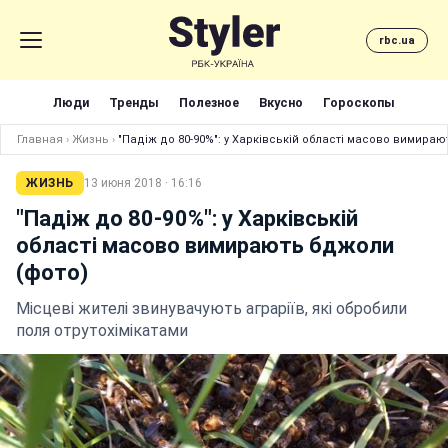
rbc.ua
Люди
Тренды
Полезное
Вкусно
Гороскопы
Главная
›
Жизнь
›
"Падіж до 80-90%": у Харківській області масово вимираю
ЖИЗНЬ
13 июня 2018 · 16:16
"Падіж до 80-90%": у Харківській
області масово вимирають бджоли
(фото)
Місцеві жителі звинувачують аграріїв, які обробили
поля отрутохімікатами