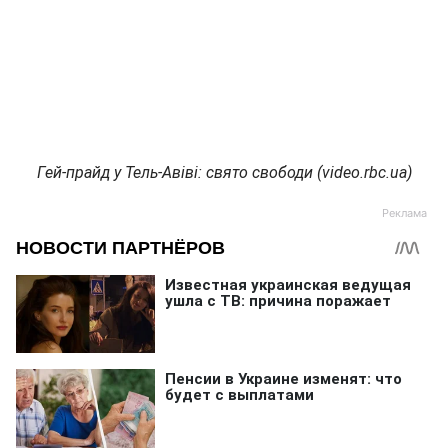
Гей-прайд у Тель-Авіві: свято свободи (video.rbc.ua)