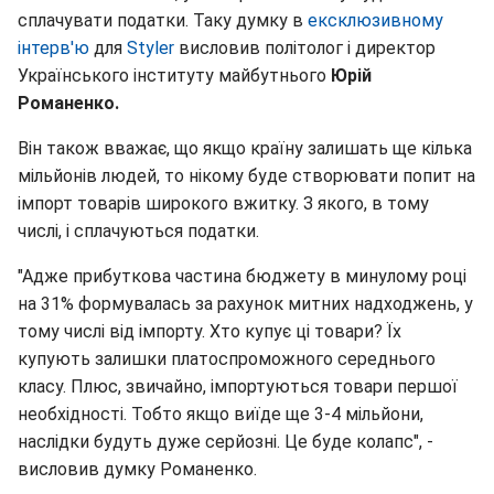
сплачувати податки. Таку думку в
ексклюзивному
інтерв'ю
для
Styler
висловив політолог і директор
Українського інституту майбутнього
Юрій
Романенко.
Він також вважає, що якщо країну залишать ще кілька
мільйонів людей, то нікому буде створювати попит на
імпорт товарів широкого вжитку. З якого, в тому
числі, і сплачуються податки.
"Адже прибуткова частина бюджету в минулому році
на 31% формувалась за рахунок митних надходжень, у
тому числі від імпорту. Хто купує ці товари? Їх
купують залишки платоспроможного середнього
класу. Плюс, звичайно, імпортуються товари першої
необхідності. Тобто якщо виїде ще 3-4 мільйони,
наслідки будуть дуже серйозні. Це буде колапс", -
висловив думку Романенко.