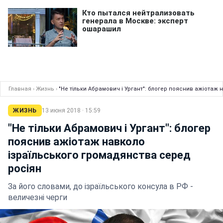
Главная
›
Жизнь
›
"Не тільки Абрамович і Ургант": блогер пояснив ажіотаж
ЖИЗНЬ
13 июня 2018 · 15:59
"Не тільки Абрамович і Ургант": блогер
пояснив ажіотаж навколо
ізраїльського громадянства серед
росіян
За його словами, до ізраїльського консула в РФ -
величезні черги