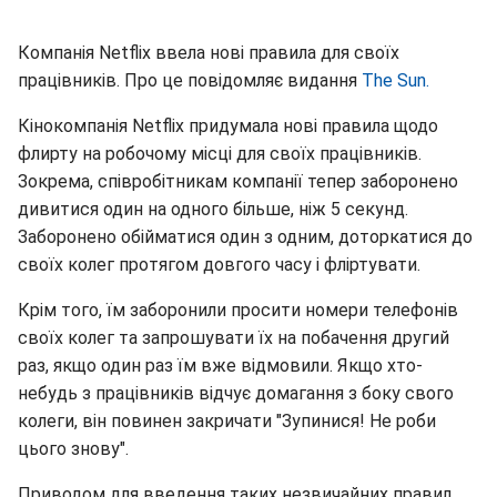
Компанія Netflix ввела нові правила для своїх
працівників. Про це повідомляє видання
The Sun.
Кінокомпанія Netflix придумала нові правила щодо
флирту на робочому місці для своїх працівників.
Зокрема, співробітникам компанії тепер заборонено
дивитися один на одного більше, ніж 5 секунд.
Заборонено обійматися один з одним, доторкатися до
своїх колег протягом довгого часу і фліртувати.
Крім того, їм заборонили просити номери телефонів
своїх колег та запрошувати їх на побачення другий
раз, якщо один раз їм вже відмовили. Якщо хто-
небудь з працівників відчує домагання з боку свого
колеги, він повинен закричати "Зупинися! Не роби
цього знову".
Приводом для введення таких незвичайних правил