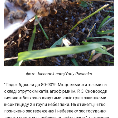
Фото: facebook.com/Yuriy Pavlenko
"Падіж бджоли до 80-90%! Місцевими жителями на
складі отрутохімікатів агрофірми ім. Р. З. Сковороди
виявлені безхозно кинутими каністри з залишками
інсектициду 2й групи небезпеки. На етикетці чітко
позначено застереження і небезпеку застосування
даного препарату поблизу водойм і пасік", - зазначив