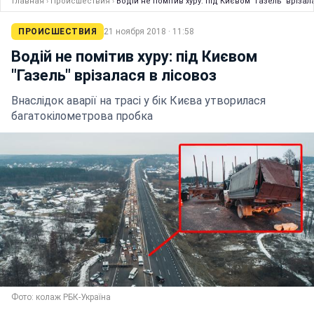
Главная
›
Происшествия
›
Водій не помітив хуру: під Києвом "Газель" врізал
ПРОИСШЕСТВИЯ
21 ноября 2018 · 11:58
Водій не помітив хуру: під Києвом
"Газель" врізалася в лісовоз
Внаслідок аварії на трасі у бік Києва утворилася
багатокілометрова пробка
Фото: колаж РБК-Україна