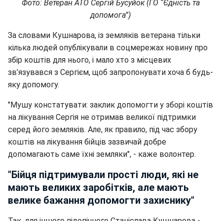
Фото: Ветеран АТО Сергій Бусуйок (ГО “Єдність та
допомога”)
За словами Кушнарова, із земляків ветерана тільки
кілька людей опублікували в соцмережах новину про
збір коштів для нього, і мало хто з місцевих
зв’язувався з Сергієм, щоб запропонувати хоча б будь-
яку допомогу.
"Мушу констатувати: заклик допомогти у зборі коштів
на лікування Сергія не отримав великої підтримки
серед його земляків. Але, як правило, під час збору
коштів на лікування бійців зазвичай добре
допомагають саме їхні земляки", - каже волонтер.
"Бійця підтримували прості люди, які не
мають великих заробітків, але мають
велике бажання допомогти захиснику"
Так, для іншого підопічного Станіслава Кушнарова -