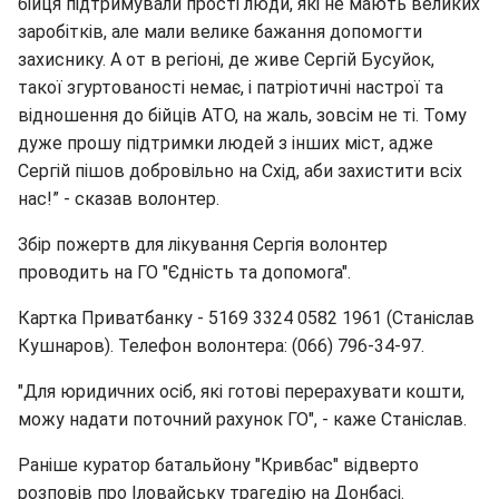
бійця підтримували прості люди, які не мають великих
заробітків, але мали велике бажання допомогти
захиснику. А от в регіоні, де живе Сергій Бусуйок,
такої згуртованості немає, і патріотичні настрої та
відношення до бійців АТО, на жаль, зовсім не ті. Тому
дуже прошу підтримки людей з інших міст, адже
Сергій пішов добровільно на Схід, аби захистити всіх
нас!” - сказав волонтер.
Збір пожертв для лікування Сергія волонтер
проводить на ГО "Єдність та допомога".
Картка Приватбанку - 5169 3324 0582 1961 (Станіслав
Кушнаров). Телефон волонтера: (066) 796-34-97.
"Для юридичних осіб, які готові перерахувати кошти,
можу надати поточний рахунок ГО", - каже Станіслав.
Раніше
куратор батальйону "Кривбас" відверто
розповів про Іловайську трагедію на Донбасі.