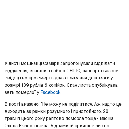
У листі мешканці Самари запропонували відвідати
відділення, взявши з собою СНІЛС, паспорт і власне
свідоцтво про смерть для отримання допомоги у
розмірі 139 рублів 6 копійок. Скан листа опублікував
зять померлої у
Facebook
.
В пості вказано: "Не можу не поділитися. Аж надто це
виходить за рамки розумного і пристойного. 20
травня цього року раптово померла теща - Васіна
Олена В'ячеславівна. А днями їй прийшов лист з