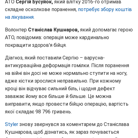
АТО
Сергій Бусуйок,
який влітку 2016-го отримав
складне осколкове поранення,
потребує збору коштів
на лікування
.
Волонтер
Станіслав Кушнаров,
який допомагає герою
АТО, повідомив: операція може кардинально
покращити здоров'я бійця.
Діагноз, який поставили Сергію – варусна-
антикурваційна деформація гомілки. Після поранення
на війні він досі не може нормально ступити на ногу,
адже кістки зрослися неправильно. При кожному
кроці він відчуває сильний біль, і щодня дефект
заважає йому все більше й більше. Це можна
виправити, якщо провести бійцю операцію, вартість
якої складає 98 796 гривень.
Styler
знову звернувся за коментарем до Станіслава
Кушнарова, щоб дізнатись, як зараз почувається