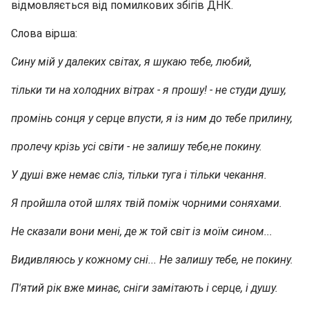
відмовляється від помилкових збігів ДНК.
Слова вірша:
Сину мій у далеких світах, я шукаю тебе, любий,
тільки ти на холодних вітрах - я прошу! - не студи душу,
промінь сонця у серце впусти, я із ним до тебе прилину,
пролечу крізь усі світи - не залишу тебе,не покину.
У душі вже немає сліз, тільки туга і тільки чекання.
Я пройшла отой шлях твій поміж чорними соняхами.
Не сказали вони мені, де ж той світ із моїм сином...
Видивляюсь у кожному сні... Не залишу тебе, не покину.
П'ятий рік вже минає, сніги замітають і серце, і душу.