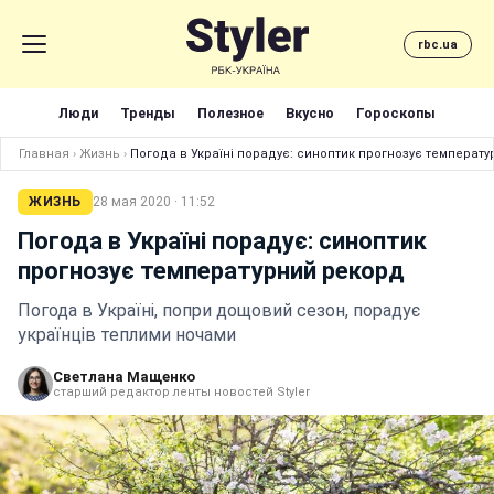
rbc.ua
Люди
Тренды
Полезное
Вкусно
Гороскопы
Главная
›
Жизнь
›
Погода в Україні порадує: синоптик прогнозує температ
ЖИЗНЬ
28 мая 2020 · 11:52
Погода в Україні порадує: синоптик
прогнозує температурний рекорд
Погода в Україні, попри дощовий сезон, порадує
українців теплими ночами
Светлана Мащенко
старший редактор ленты новостей Styler