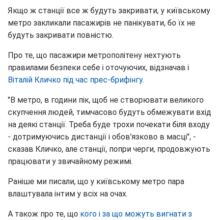
Якщо ж станції все ж будуть закривати, у київському
метро закликали пасажирів не панікувати, бо їх не
будуть закривати повністю.
Про те, що пасажири метрополітену нехтують
правилами безпеки себе і оточуючих, відзначав і
Віталій Кличко під час прес-брифінгу.
"В метро, в години пік, щоб не створювати великого
скупчення людей, тимчасово будуть обмежувати вхід
на деякі станції. Треба буде трохи почекати біля входу
- дотримуючись дистанції і обов'язково в масці", -
сказав Кличко, але станції, попри черги, продовжують
працювати у звичайному режимі.
Раніше ми писали, що у київському метро пара
влаштувала інтим у всіх на очах.
А також про те, що
кого і за що можуть вигнати з