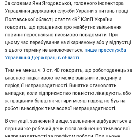
За словами Яни Ягодовської, головного інспектора
Управління державної служби України з питань праці
2
Полтавської області, стаття 49
КЗпП України
говорить, що працівника про майбутнє звільнення
повинні персонально письмово повідомити. При
цьому час перебування на лікарняному або у відпустці
з цього терміну не виключається,
пише пресслужба
Управління Держпраці в області.
Тим не менш, ч. 3 ст. 40 говорить, що роботодавець за
власною ініціативою не може звільнити людину в
період її непрацездатності. Винятки становлять
випадки, коли підприємство повністю ліквідують, або
ж працівник більш як чотири місяці підряд не був на
роботі внаслідок тимчасової непрацездатності.
В ситуації, зазначеній вище, звільнення відбувається в
перший же робочий день після закінчення тимчасової
непрацездатності за графіком роботи. При цьому