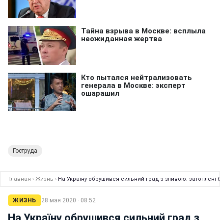
Гоструда
Главная
›
Жизнь
›
На Україну обрушився сильний град з зливою: затоплені 
ЖИЗНЬ
28 мая 2020 · 08:52
На Україну обрушився сильний град з