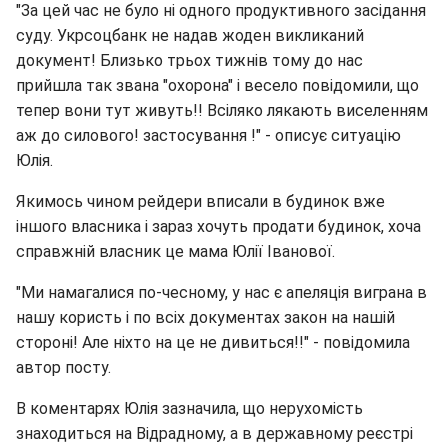
"За цей час не було ні одного продуктивного засідання
суду. Укрсоцбанк не надав жоден викликаний
документ! Близько трьох тижнів тому до нас
прийшла так звана "охорона" і весело повідомили, що
тепер вони тут живуть!! Всіляко лякають виселенням
аж до силового! застосування !" - описує ситуацію
Юлія.
Якимось чином рейдери вписали в будинок вже
іншого власника і зараз хочуть продати будинок, хоча
справжній власник це мама Юлії Іванової.
"Ми намагалися по-чесному, у нас є апеляція виграна в
нашу користь і по всіх документах закон на нашій
стороні! Але ніхто на це не дивиться!!" - повідомила
автор посту.
В коментарях Юлія зазначила, що нерухомість
знаходиться на Відрадному, а в державному реєстрі