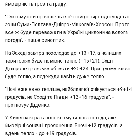
ймовірність гроз та граду.
"Сухі смужки прояснень в п'ятницю вірогідні уздовж
зони Суми-Полтава-Дніпро-Миколаїв-Херсон. Проте
все ж буде переважати в Україні циклонічна волога
погода", - пише синоптик.
На Заході завтра похолодає до +13+17, а на інших
територіях буде помірно тепло (+15+21). Схід і
Дніпропетровська область +20+24. При цьому вночі
буде тепло, а подекуди навіть дуже тепло.
"Ночі вже явно тепліше, найближчої очікується +9+14
градусів, на Сході та Півдні +12+16 градусів", -
прогнозує Діденко.
У Києві завтра в основному волога погода, але
ймовірні сонячні прояснення. Вночі +12 градусів, а
вдень тепло - до +19 градусів.