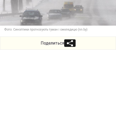
Фото: Синоптики прогнозують туман і ожеледицю (nn.by)
Поделиться