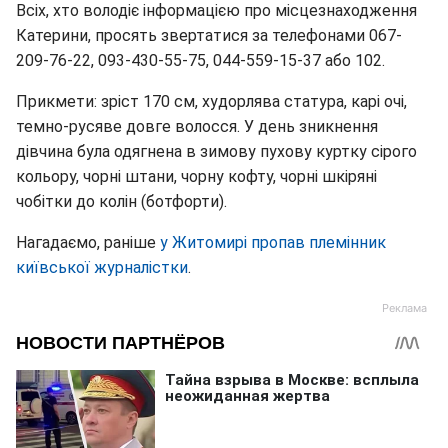
Всіх, хто володіє інформацією про місцезнаходження
Катерини, просять звертатися за телефонами 067-
209-76-22, 093-430-55-75, 044-559-15-37 або 102.
Прикмети: зріст 170 см, худорлява статура, карі очі,
темно-русяве довге волосся. У день зникнення
дівчина була одягнена в зимову пухову куртку сірого
кольору, чорні штани, чорну кофту, чорні шкіряні
чобітки до колін (ботфорти).
Нагадаємо, раніше
у Житомирі пропав племінник
київської журналістки
.