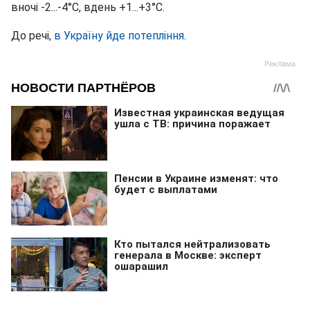
вночі -2...-4°С, вдень +1...+3°С.
До речі,
в Україну йде потепління
.