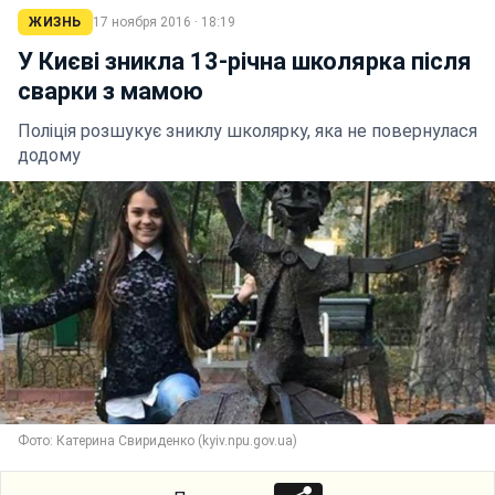
ЖИЗНЬ
17 ноября 2016 · 18:19
У Києві зникла 13-річна школярка після
сварки з мамою
Поліція розшукує зниклу школярку, яка не повернулася
додому
Фото: Катерина Свириденко (kyiv.npu.gov.ua)