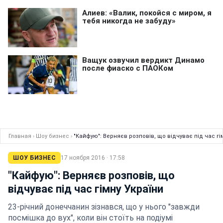
Главная
›
Шоу бизнес
›
"Кайфую": Верняєв розповів, що відчуває під час гі
ШОУ БИЗНЕС
17 ноября 2016 · 17:58
"Кайфую": Верняєв розповів, що
відчуває під час гімну України
23-річний донеччанин зізнався, що у нього "завжди
посмішка до вух", коли він стоїть на подіумі