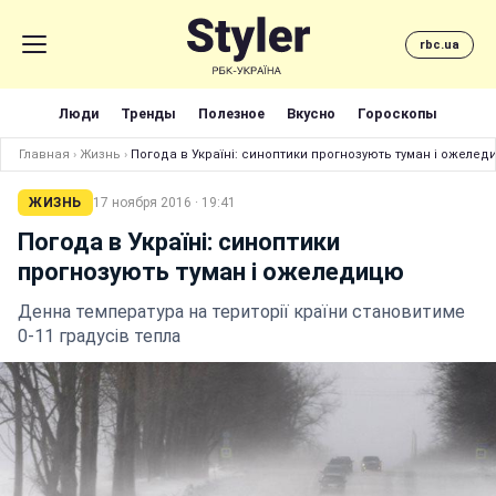
rbc.ua
Люди
Тренды
Полезное
Вкусно
Гороскопы
Главная
›
Жизнь
›
Погода в Україні: синоптики прогнозують туман і ожелед
ЖИЗНЬ
17 ноября 2016 · 19:41
Погода в Україні: синоптики
прогнозують туман і ожеледицю
Денна температура на території країни становитиме
0-11 градусів тепла