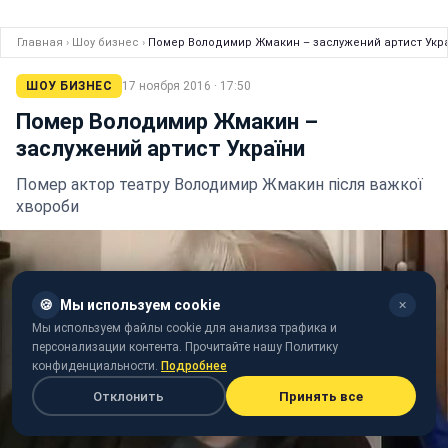
Главная
›
Шоу бизнес
›
Помер Володимир Жмакин – заслужений артист Укр
ШОУ БИЗНЕС
17 ноября 2016 · 17:50
Помер Володимир Жмакин –
заслужений артист України
Помер актор театру Володимир Жмакин після важкої
хвороби
🍪
Мы используем cookie
✕
Мы используем файлы cookie для анализа трафика и
персонализации контента. Прочитайте нашу Политику
конфиденциальности.
Подробнее
Отклонить
Принять все