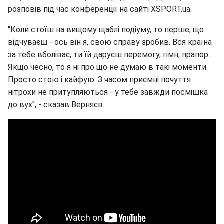
розповів під час конференції на сайті XSPORT.ua.
"Коли стоїш на вищому щаблі подіуму, то перше, що
відчуваєш - ось він я, свою справу зробив. Вся країна
за тебе вболіває, ти їй даруєш перемогу, гімн, прапор...
Якщо чесно, то я ні про що не думаю в такі моменти.
Просто стою і кайфую. З часом приємні почуття
нітрохи не притупляються - у тебе завжди посмішка
до вух", - сказав Верняєв.