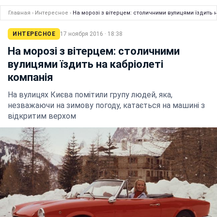
Главная
›
Интересное
›
На морозі з вітерцем: столичними вулицями їздить н
ИНТЕРЕСНОЕ
17 ноября 2016 · 18:38
На морозі з вітерцем: столичними
вулицями їздить на кабріолеті
компанія
На вулицях Києва помітили групу людей, яка,
незважаючи на зимову погоду, катається на машині з
відкритим верхом