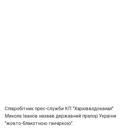
Співробітник прес-служби КП "Харківводоканал"
Микола Іванов назвав державний прапор України
"жовто-блакотною ганчіркою".