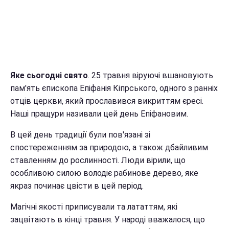
Яке сьогодні свято
. 25 травня віруючі вшановують
пам'ять єпископа Епіфанія Кіпрського, одного з ранніх
отців церкви, який прославився викриттям єресі.
Наші пращури називали цей день Епіфановим.
В цей день традиції були пов'язані зі
спостереженням за природою, а також дбайливим
ставленням до рослинності. Люди вірили, що
особливою силою володіє рабинове дерево, яке
якраз починає цвісти в цей період.
Магічні якості приписували та лататтям, які
зацвітають в кінці травня. У народі вважалося, що