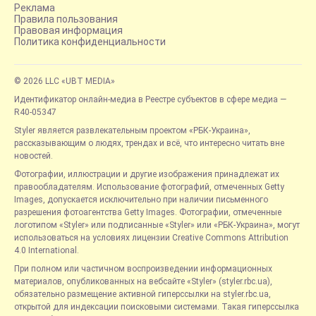
Реклама
Правила пользования
Правовая информация
Политика конфиденциальности
© 2026 LLC «UBT MEDIA»
Идентификатор онлайн-медиа в Реестре субъектов в сфере медиа —
R40-05347
Styler является развлекательным проектом «РБК-Украина»,
рассказывающим о людях, трендах и всё, что интересно читать вне
новостей.
Фотографии, иллюстрации и другие изображения принадлежат их
правообладателям. Использование фотографий, отмеченных Getty
Images, допускается исключительно при наличии письменного
разрешения фотоагентства Getty Images. Фотографии, отмеченные
логотипом «Styler» или подписанные «Styler» или «РБК-Украина», могут
использоваться на условиях лицензии Creative Commons Attribution
4.0 International.
При полном или частичном воспроизведении информационных
материалов, опубликованных на вебсайте «Styler» (styler.rbc.ua),
обязательно размещение активной гиперссылки на styler.rbc.ua,
открытой для индексации поисковыми системами. Такая гиперссылка