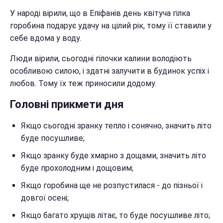
У народі вірили, що в Епіфанів день квітуча гілка
горобина подарує удачу на цілий рік, тому її ставили у
себе вдома у воду.
Люди вірили, сьогодні гілочки калини володіють
особливою силою, і здатні залучити в будинок успіх і
любов. Тому їх теж приносили додому.
Головні прикмети дня
Якщо сьогодні зранку тепло і сонячно, значить літо
буде посушливе;
Якщо зранку буде хмарно з дощами, значить літо
буде прохолодним і дощовим;
Якщо горобина ще не розпустилася - до пізньої і
довгої осені;
Якщо багато хрущів літає, то буде посушливе літо;