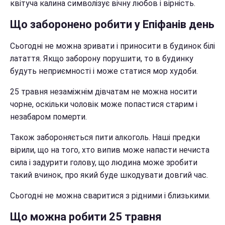
квітуча калина символізує вічну любов і вірність.
Що заборонено робити у Епіфанів день
Сьогодні не можна зривати і приносити в будинок білі
латаття. Якщо заборону порушити, то в будинку
будуть неприємності і може статися мор худоби.
25 травня незаміжнім дівчатам не можна носити
чорне, оскільки чоловік може попастися старим і
незабаром померти.
Також забороняється пити алкоголь. Наші предки
вірили, що на того, хто випив може напасти нечиста
сила і задурити голову, що людина може зробити
такий вчинок, про який буде шкодувати довгий час.
Сьогодні не можна сваритися з рідними і близькими.
Що можна робити 25 травня