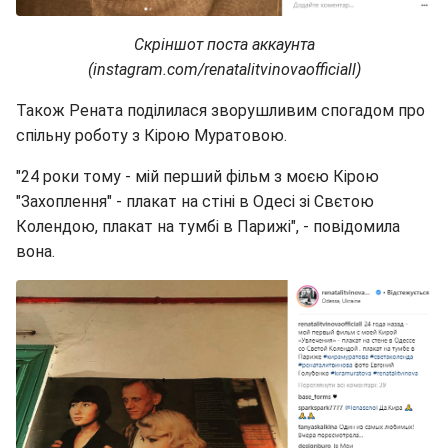
Скріншот поста аккаунта
(instagram.com/renatalitvinovaofficiall)
Також Рената поділилася зворушливим спогадом про
спільну роботу з Кірою Муратовою.
"24 роки тому - мій перший фільм з моєю Кірою
"Захоплення" - плакат на стіні в Одесі зі Свєтою
Колендою, плакат на тумбі в Парижі", - повідомила
вона.