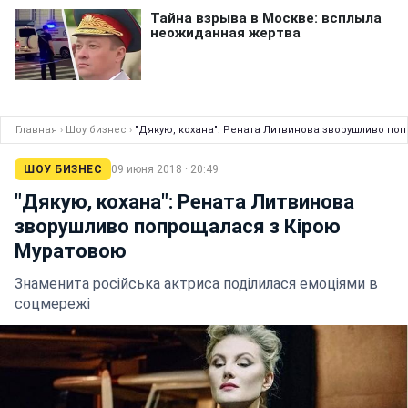
Главная
›
Шоу бизнес
›
"Дякую, кохана": Рената Литвинова зворушливо по
ШОУ БИЗНЕС
09 июня 2018 · 20:49
"Дякую, кохана": Рената Литвинова
зворушливо попрощалася з Кірою
Муратовою
Знаменита російська актриса поділилася емоціями в
соцмережі