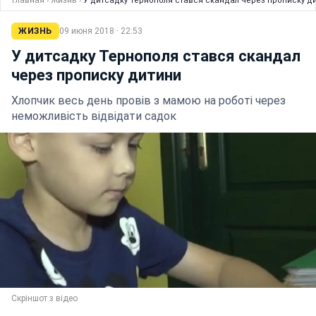
Главная
›
Жизнь
›
У дитсадку Тернополя стався скандал через прописку д
ЖИЗНЬ
09 июня 2018 · 22:53
У дитсадку Тернополя стався скандал
через прописку дитини
Хлопчик весь день провів з мамою на роботі через
неможливість відвідати садок
Скріншот з відео