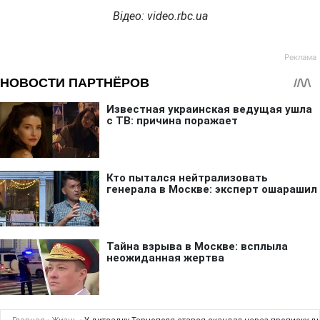
Відео: video.rbc.ua