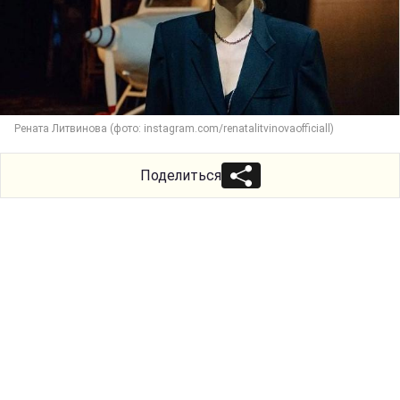
Рената Литвинова (фото: instagram.com/renatalitvinovaofficiall)
Поделиться