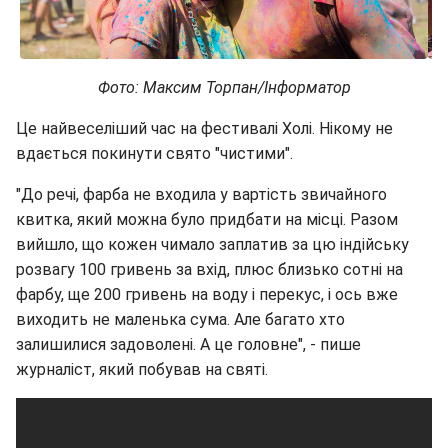
Фото: Максим Торпан/Інформатор
Це найвеселіший час на фестивалі Холі. Нікому не
вдається покинути свято "чистими".
"До речі, фарба не входила у вартість звичайного
квитка, який можна було придбати на місці. Разом
вийшло, що кожен чимало заплатив за цю індійську
розвагу 100 гривень за вхід, плюс близько сотні на
фарбу, ще 200 гривень на воду і перекус, і ось вже
виходить не маленька сума. Але багато хто
залишилися задоволені. А це головне", - пише
журналіст, який побував на святі.