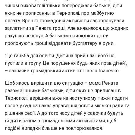
чином вихователі тільки попереджали батьків, діти
яких не прописанны в Тернополі, про майбутню
оплату. Врешті громадські активісти запропонували
заплатити за Рената гроші. Але виявилося, що жодних
рахунків не існує. А батькам приїжджих дітей
пропонують гроші віддавати бухгалтеру в руки.
"Це ганьба для освіти. Дитина прийшла і його не
пустили в групу. Це порушення будь-яких прав дітей",
– зазначив громадський активіст Павло Іванечко.
Щоб якось вирішити цю ситуацію – мама Рената
разом з іншими батьками, діти яких не приписані в
Тернополі, вирішили вже на наступному тижні подати
позов у суд на наказ управління освіти міської ради та
рішення сесії. А до того часу дітей у садочки будуть
водити разом з громадськими активістами, щоб
подібні випадки більше не повторювалися.