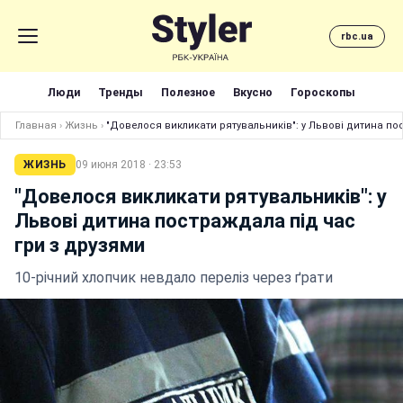
rbc.ua
Люди
Тренды
Полезное
Вкусно
Гороскопы
Главная
›
Жизнь
›
"Довелося викликати рятувальників": у Львові дитина по
ЖИЗНЬ
09 июня 2018 · 23:53
"Довелося викликати рятувальників": у
Львові дитина постраждала під час
гри з друзями
10-річний хлопчик невдало переліз через ґрати