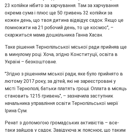
23 копійки нібито за харчування. Там за харчування
окрема сума і плюс ще 50 гривень 32 копійки за
кожен день, що твоя дитина відвідує садок. Якщо це
помножити на 21 робочий день, то це космос", –
скаржиться мама дошкільника Ганна Хасан.
Таке рішення Тернопільської міської ради прийняв ще
в минулому році. Хоча, згідно Конституції, освіта в
Україні – безкоштовне.
"Згідно з рішенням міської ради, яке було прийнято в
лютому 2017 року, за дітей, які не зареєстровані у
місті Тернополі, батьки платять гроші. Оплата в місяць
становить 1215 гривень", – зазначила заступник
начальника управління освіти Тернопільської мерії
Ірина Сум.
Ренат з допомогою громадських активістів – все-
таки зайшов у садок. Завідуюча ж пояснює, що таким