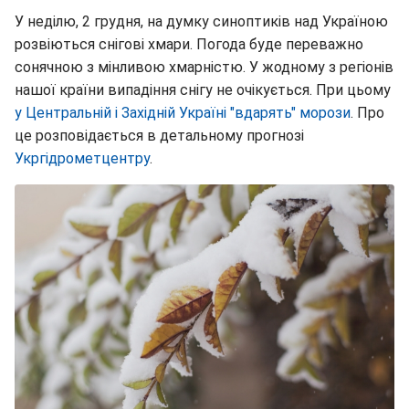
У неділю, 2 грудня, на думку синоптиків над Україною
розвіються снігові хмари. Погода буде переважно
сонячною з мінливою хмарністю. У жодному з регіонів
нашої країни випадіння снігу не очікується. При цьому
у Центральній і Західній Україні "вдарять" морози
. Про
це розповідається в детальному прогнозі
Укргідрометцентру
.