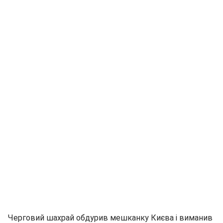
Черговий шахрай обдурив мешканку Києва і виманив