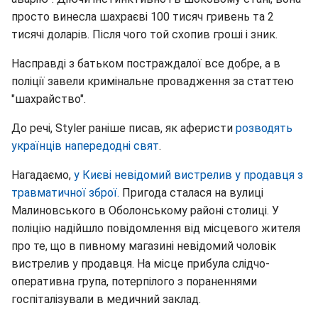
просто винесла шахраєві 100 тисяч гривень та 2
тисячі доларів. Після чого той схопив гроші і зник.
Насправді з батьком постраждалої все добре, а в
поліції завели кримінальне провадження за статтею
"шахрайство".
До речі, Styler раніше писав, як аферисти
розводять
українців напередодні свят
.
Нагадаємо,
у Києві невідомий вистрелив у продавця з
травматичної зброї.
Пригода сталася на вулиці
Малиновського в Оболонському районі столиці. У
поліцію надійшло повідомлення від місцевого жителя
про те, що в пивному магазині невідомий чоловік
вистрелив у продавця. На місце прибула слідчо-
оперативна група, потерпілого з пораненнями
госпіталізували в медичний заклад.