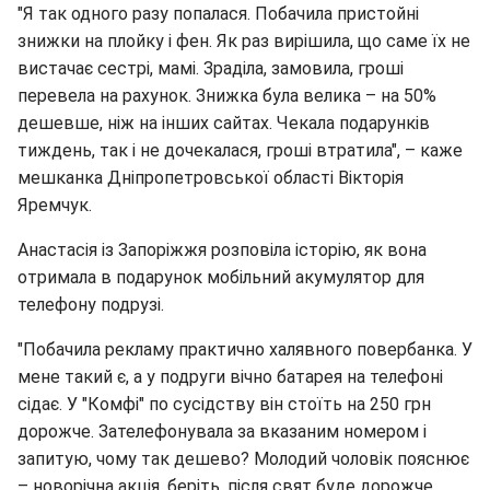
"Я так одного разу попалася. Побачила пристойні
знижки на плойку і фен. Як раз вирішила, що саме їх не
вистачає сестрі, мамі. Зраділа, замовила, гроші
перевела на рахунок. Знижка була велика – на 50%
дешевше, ніж на інших сайтах. Чекала подарунків
тиждень, так і не дочекалася, гроші втратила", – каже
мешканка Дніпропетровської області Вікторія
Яремчук.
Анастасія із Запоріжжя розповіла історію, як вона
отримала в подарунок мобільний акумулятор для
телефону подрузі.
"Побачила рекламу практично халявного повербанка. У
мене такий є, а у подруги вічно батарея на телефоні
сідає. У "Комфі" по сусідству він стоїть на 250 грн
дорожче. Зателефонувала за вказаним номером і
запитую, чому так дешево? Молодий чоловік пояснює
– новорічна акція, беріть, після свят буде дорожче.