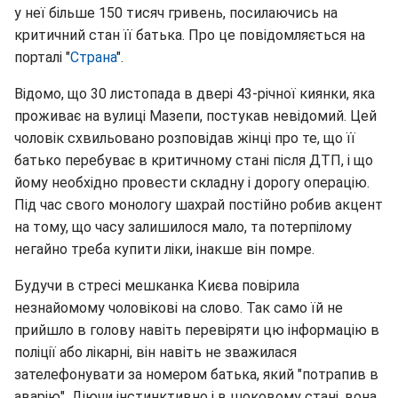
у неї більше 150 тисяч гривень, посилаючись на
критичний стан її батька. Про це повідомляється на
порталі "
Страна
".
Відомо, що 30 листопада в двері 43-річної киянки, яка
проживає на вулиці Мазепи, постукав невідомий. Цей
чоловік схвильовано розповідав жінці про те, що її
батько перебуває в критичному стані після ДТП, і що
йому необхідно провести складну і дорогу операцію.
Під час свого монологу шахрай постійно робив акцент
на тому, що часу залишилося мало, та потерпілому
негайно треба купити ліки, інакше він помре.
Будучи в стресі мешканка Києва повірила
незнайомому чоловікові на слово. Так само їй не
прийшло в голову навіть перевіряти цю інформацію в
поліції або лікарні, він навіть не зважилася
зателефонувати за номером батька, який "потрапив в
аварію". Діючи інстинктивно і в шоковому стані, вона