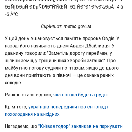
Скріншот: meteo.gov.ua
У цей день вшановується пам'ять пророка Овдія. У
народі його називають днем Авдея Дбайливця. У
давнину говорили: "Заметіль дорогу переймає, у
щілини земні, у тріщини лихі хвороби заганяє". Про
майбутню погоду судили по птахам: якщо до цього
дня вони прилітають з півночі — це ознака ранніх
холодів.
Раніше стало відомо,
яка погода буде в грудні
.
Крім того,
українців попередили про снігопад і
похолодання на вихідних
.
Нагадаємо, що
"Київавтодор" закликав не паркувати