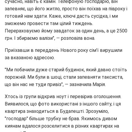
сучасно, навіть є камін. Телефоную господарю, він
запевняє, що його житло, просто він поїхав на півроку і
готовий нам здати. Каже, ключі дасть сусідка, і ми
зможемо провести там цілий тиждень.
Перераховуємо йому завдаток за один день, а це 2500
грн. І збираємо валізи", — розповіла вона.
Приїхавши в переддень Нового року сім'ї вирушили
за вказаною адресою.
"Ми побачили дуже старий будинок, який давно стоїть
порожній. Ми були в шоці, стали запевняти таксиста,
що він нас не туди привіз", — зазначила Марія.
Хтось із групи відкрив ноут і перевірив оголошення.
Виявилося, що фото використані з іншого сайту, і ця
квартира знаходиться в Будапешті. Зрозуміло,
"господар" більше трубку не брав. Якимось дивом
киянам вдалося розселитися в різних квартирах на