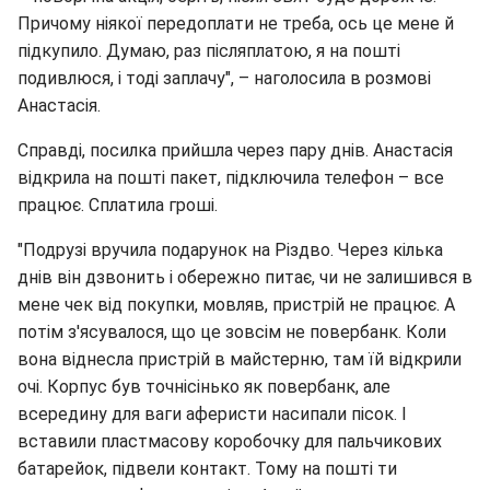
Причому ніякої передоплати не треба, ось це мене й
підкупило. Думаю, раз післяплатою, я на пошті
подивлюся, і тоді заплачу", – наголосила в розмові
Анастасія.
Справді, посилка прийшла через пару днів. Анастасія
відкрила на пошті пакет, підключила телефон – все
працює. Сплатила гроші.
"Подрузі вручила подарунок на Різдво. Через кілька
днів він дзвонить і обережно питає, чи не залишився в
мене чек від покупки, мовляв, пристрій не працює. А
потім з'ясувалося, що це зовсім не повербанк. Коли
вона віднесла пристрій в майстерню, там їй відкрили
очі. Корпус був точнісінько як повербанк, але
всередину для ваги аферисти насипали пісок. І
вставили пластмасову коробочку для пальчикових
батарейок, підвели контакт. Тому на пошті ти