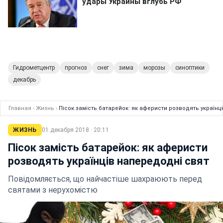
Гидрометцентр
прогноз
снег
зима
морозы
синоптики
декабрь
Главная
›
Жизнь
›
Пісок замість батарейок: як аферисти розводять українц
ЖИЗНЬ
01 декабря 2018 · 20:11
Пісок замість батарейок: як аферисти
розводять українців напередодні свят
Повідомляється, що найчастіше шахраюють перед
святами з нерухомістю