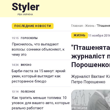
Главная
›
Жизнь
›
"Пташеня
ПОСЛЕДНИЕ НОВОСТИ
11 ноября 2016
ЖИЗНЬ
15:15
ГОРОСКОПЫ
Приснилось, что выпадают
"Пташенята
волосы: сонники объясняют, к
журналіст 
чему это
Порошенк
14:34
ВКУСНО
Барби-паста за 15 минут: яркий
ужин, который выглядит как
Журналіст Вахтанг Кі
ресторанное блюдо
Петро Порошенко
13:14
ПОЛЕЗНОЕ
Как тратить меньше топлива: 10
уловок для вашего авто, которые
реально работают