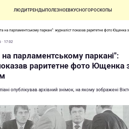
ЛЮДИ
ТРЕНДЫ
ПОЛЕЗНОЕ
ВКУСНО
ГОРОСКОПЫ
та на парламентському паркані": журналіст показав раритетне фото Ющенка
 · 17:02
 на парламентському паркані":
показав раритетне фото Ющенка 
ом
піані опублікував архівний знімок, на якому зображені Вік