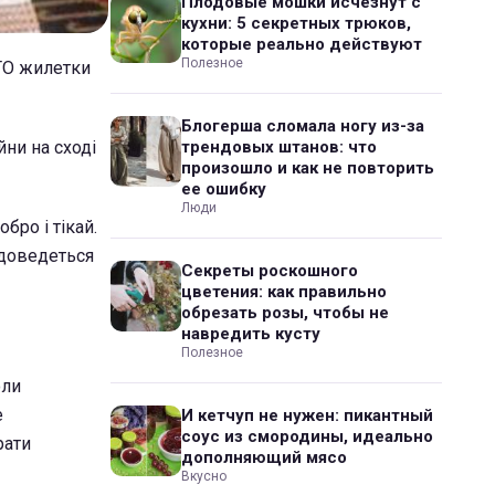
Плодовые мошки исчезнут с
кухни: 5 секретных трюков,
которые реально действуют
Полезное
ТО жилетки
Блогерша сломала ногу из-за
ни на сході
трендовых штанов: что
произошло и как не повторить
ее ошибку
Люди
бро і тікай.
- доведеться
Секреты роскошного
цветения: как правильно
обрезать розы, чтобы не
навредить кусту
Полезное
оли
е
И кетчуп не нужен: пикантный
соус из смородины, идеально
рати
дополняющий мясо
Вкусно