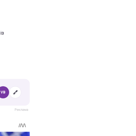
із
🔗
VB