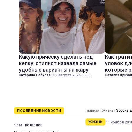
Какую прическу сделать под
Как трати
кепку: стилист назвала самые
уловок дл
удобные варианты на жару
которые р
Катерина Собкова
·
09 августа 2026, 09:33
Наталия Крижа
Главная
›
Жизнь
›
Зробив д
ПОСЛЕДНИЕ НОВОСТИ
11 ноября 2016
ЖИЗНЬ
17:14
ПОЛЕЗНОЕ