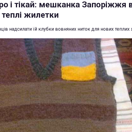
ро і тікай: мешканка Запоріжжя 
 теплі жилетки
нців надсилати їй клубки вовняних ниток для нових теплих