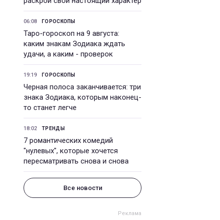
раскрой свой настоящий характер
06:08
ГОРОСКОПЫ
Таро-гороскоп на 9 августа:
каким знакам Зодиака ждать
удачи, а каким - проверок
19:19
ГОРОСКОПЫ
Черная полоса заканчивается: три
знака Зодиака, которым наконец-
то станет легче
18:02
ТРЕНДЫ
7 романтических комедий
"нулевых", которые хочется
пересматривать снова и снова
Все новости