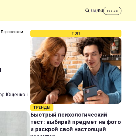
UA
/
RU
rbc.ua
 з Порошенком
ТОП
з
тор Ющенко і
ТРЕНДЫ
Быстрый психологический
тест: выбирай предмет на фото
и раскрой свой настоящий