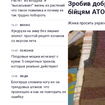
Растет "из воздуха" и
Зробив доб
"высасывает" жизнь из растений:
бійцям АТО
что такое повилика и почему ее
так трудно побороть
Жінка просить украї
16:27
ВКУСНО
Кукуруза на зиму без лишних
хлопот: простой рецепт кочанов
со вкусом лета
15:45
ПОЛЕЗНОЕ
Плодовые мошки исчезнут с
кухни: 5 секретных трюков,
которые реально действуют
15:03
ЛЮДИ
Блогерша сломала ногу из-за
трендовых штанов: что
произошло и как не повторить ее
ошибку