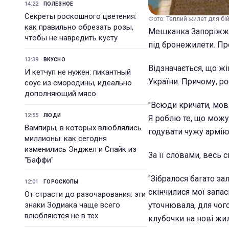
14:22
ПОЛЕЗНОЕ
Секреты роскошного цветения:
Фото: Теплий жилет для бій
как правильно обрезать розы,
Мешканка Запоріжжя 
чтобы не навредить кусту
під бронежилети. П
13:39
ВКУСНО
Відзначається, що ж
И кетчуп не нужен: пикантный
України. Причому, ро
соус из смородины, идеально
дополняющий мясо
"Всюди кричати, мовл
12:55
ЛЮДИ
Я роблю те, що можу.
Вампиры, в которых влюблялись
годувати чужу армію"
миллионы: как сегодня
изменились Энджел и Спайк из
За її словами, весь 
"Баффи"
"Зібралося багато за
12:01
ГОРОСКОПЫ
скінчилися мої запаси
От страсти до разочарования: эти
знаки Зодиака чаще всего
уточнювала, для чог
влюбляются не в тех
клубочки на нові жил