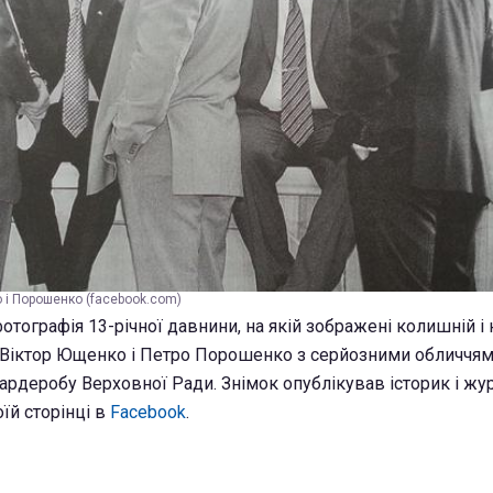
 і Порошенко (facebook.com)
отографія 13-річної давнини, на якій зображені колишній і
 Віктор Ющенко і Петро Порошенко з серйозними обличчям
 гардеробу Верховної Ради. Знімок опублікував історик і жу
оїй сторінці в
Facebook
.