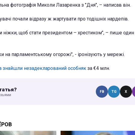
альна фотографія Миколи Лазаренка з "Дня", – написав він.
увачі почали відразу ж жартувати про тодішніх нардепів.
и ніжки, щоб стати президентом – хрестиком", – пише один 
и на парламентському огорожі", - іронізують у мережі.
а знайшли незадекларований особняк
за €4 млн.
татья?
FB
TG
X
узьями