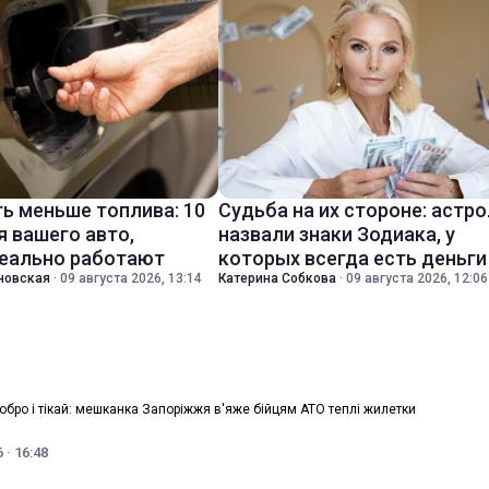
ть меньше топлива: 10
Судьба на их стороне: астр
я вашего авто,
назвали знаки Зодиака, у
еально работают
которых всегда есть деньги
новская
·
09 августа 2026, 13:14
Катерина Собкова
·
09 августа 2026, 12:06
обро і тікай: мешканка Запоріжжя в'яже бійцям АТО теплі жилетки
 · 16:48