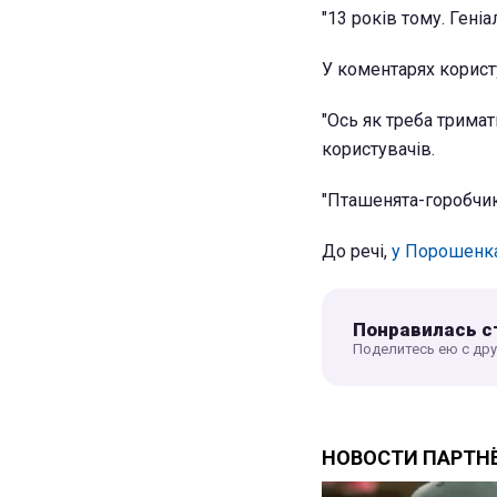
"13 років тому. Гені
У коментарях корист
"Ось як треба тримат
користувачів.
"Пташенята-горобчик
До речі,
у Порошенк
Понравилась с
Поделитесь ею с др