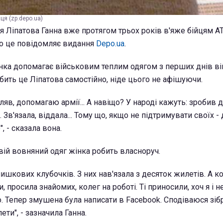
ця (zp.depo.ua)
Ліпатова Ганна вже протягом трьох років в'яже бійцям А
ро це повідомляє видання
Depo.ua
.
інка допомагає військовим теплим одягом з перших днів вій
бить це Ліпатова самостійно, ніде цього не афішуючи.
яв, допомагаю армії... А навіщо? У народі кажуть: зробив до
 Зв'язала, віддала... Тому що, якщо не підтримувати своїх 
, - сказала вона.
свій вовняний одяг жінка робить власноруч.
лишкових клубочків. З них нав'язала з десяток жилетів. А к
, просила знайомих, колег на роботі. Ті приносили, хоч я і н
о. Тепер змушена була написати в Facebook. Сподіваюся зіб
ети", - зазначила Ганна.