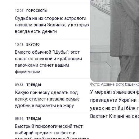
12:06
ГОРОСКОПЫ
Судьба на их стороне: астрологи
назвали знаки Зодиака, у которых
всегда есть деньги
10:41
ВКУСНО
Вместо обычной "Шубы": этот
салат со свеклой и крабовыми
палочками станет вашим
фирменным
Фото: Архівне фото Ющенко
09:33
ТРЕНДЫ
У мережі з'явилася ф
Какую прическу сделать под
кепку: стилист назвала самые
президенти України.
удобные варианты на жару
удвох на стійці біля
Вахтанг Кіпіані на св
08:36
ТРЕНДЫ
Быстрый психологический тест:
выбирай предмет на фото и