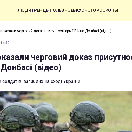
ЛЮДИ
ТРЕНДЫ
ПОЛЕЗНОЕ
ВКУСНО
ГОРОСКОПЫ
 показали черговий доказ присутності армії РФ на Донбасі (відео)
 14:50
оказали черговий доказ присутно
 Донбасі (відео)
 солдатів, загиблих на сході України