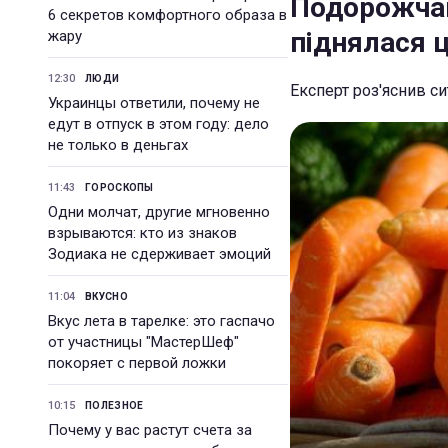
Подорожчан
6 секретов комфортного образа в
піднялася ц
жару
12:30
ЛЮДИ
Експерт роз'яснив с
Украинцы ответили, почему не
едут в отпуск в этом году: дело
не только в деньгах
11:43
ГОРОСКОПЫ
Одни молчат, другие мгновенно
взрываются: кто из знаков
Зодиака не сдерживает эмоций
11:04
ВКУСНО
Вкус лета в тарелке: это гаспачо
от участницы "МастерШеф"
покоряет с первой ложки
10:15
ПОЛЕЗНОЕ
Почему у вас растут счета за