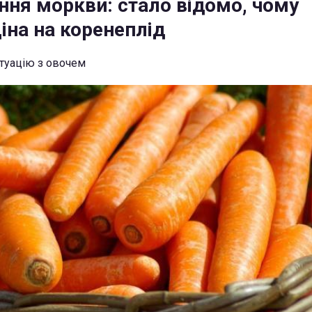
ня моркви: стало відомо, чому
іна на коренеплід
итуацію з овочем