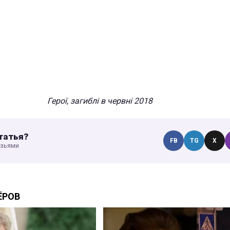
Герої, загиблі в червні 2018
татья?
FB
TG
X
узьями