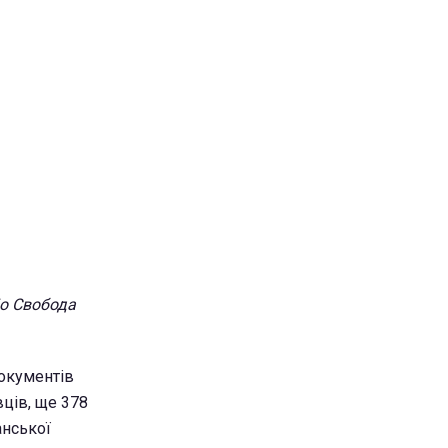
іо Свобода
документів
ців, ще 378
анської