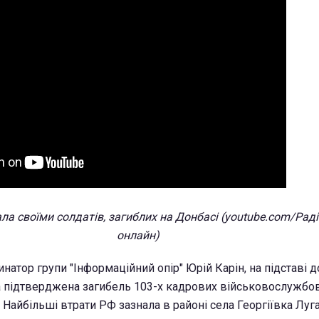
ала своїми солдатів, загиблих на Донбасі (youtube.com/Рад
онлайн)
натор групи "Інформаційний опір" Юрій Карін, на підставі 
ла підтверджена загибель 103-х кадрових військовослужбов
 Найбільші втрати РФ зазнала в районі села Георгіївка Луг