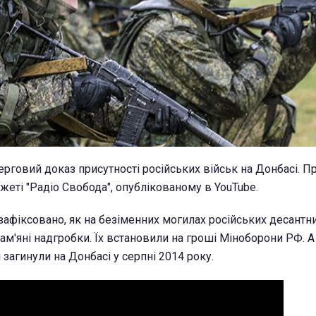
ерговий доказ присутності російських військ на Донбасі. П
жеті "Радіо Свобода", опублікованому в YouTube.
 зафіксовано, як на безіменних могилах російських десантни
ам'яні надгробки. Їх встановили на гроші Міноборони РФ. А
і загинули на Донбасі у серпні 2014 року.