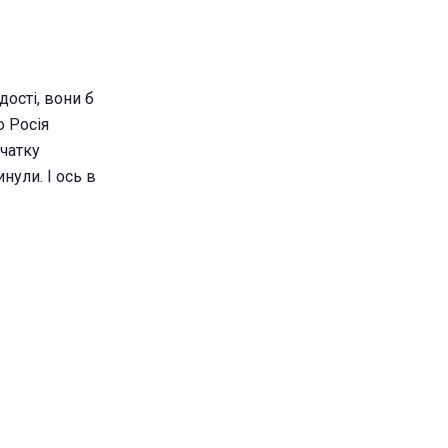
дості, вони б
о Росія
очатку
нули. І ось в