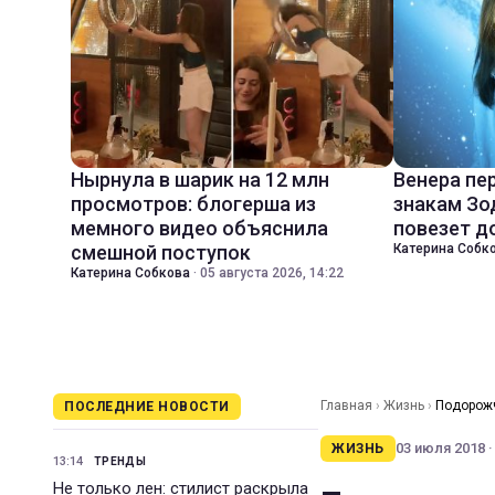
Нырнула в шарик на 12 млн
Венера пе
просмотров: блогерша из
знакам Зо
мемного видео объяснила
повезет д
смешной поступок
Катерина Собк
Катерина Собкова
·
05 августа 2026, 14:22
Главная
›
Жизнь
›
Подорожч
ПОСЛЕДНИЕ НОВОСТИ
03 июля 2018 ·
ЖИЗНЬ
13:14
ТРЕНДЫ
Не только лен: стилист раскрыла