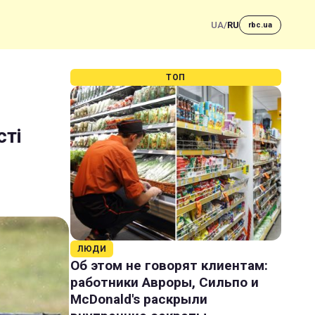
UA
/
RU
rbc.ua
ТОП
сті
ЛЮДИ
Об этом не говорят клиентам:
работники Авроры, Сильпо и
McDonald's раскрыли