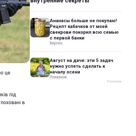
внутренние секреты
Ананасы больше не покупаю!
Рецепт кабачков от моей
свекрови покорил всю семью
с первой банки
Вкусно
Август на даче: эти 5 задач
нужно успеть сделать к
началу осени
ро це
Полезное
ків під
 поховані в