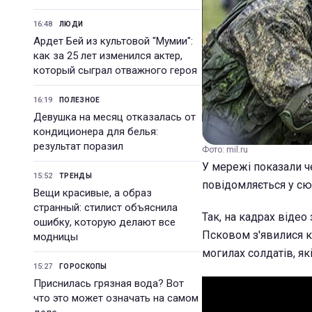
16:48
ЛЮДИ
Ардет Бей из культовой "Мумии":
как за 25 лет изменился актер,
который сыграл отважного героя
16:19
ПОЛЕЗНОЕ
Девушка на месяц отказалась от
кондиционера для белья:
результат поразил
Фото: mil.ru
У мережі показали ч
15:52
ТРЕНДЫ
повідомляється у сю
Вещи красивые, а образ
странный: стилист объяснила
Так, на кадрах відео
ошибку, которую делают все
Псковом з'явилися к
модницы
могилах солдатів, як
15:27
ГОРОСКОПЫ
Приснилась грязная вода? Вот
что это может означать на самом