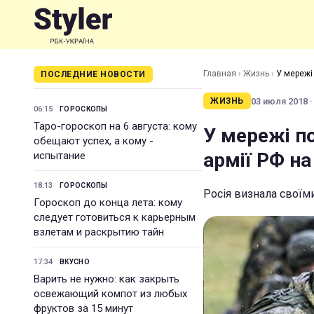
Главная
›
Жизнь
›
У мережі
ПОСЛЕДНИЕ НОВОСТИ
03 июля 2018 ·
ЖИЗНЬ
06:15
ГОРОСКОПЫ
Таро-гороскоп на 6 августа: кому
У мережі п
обещают успех, а кому -
армії РФ на
испытание
18:13
ГОРОСКОПЫ
Росія визнала своїми
Гороскоп до конца лета: кому
следует готовиться к карьерным
взлетам и раскрытию тайн
17:34
ВКУСНО
Варить не нужно: как закрыть
освежающий компот из любых
фруктов за 15 минут