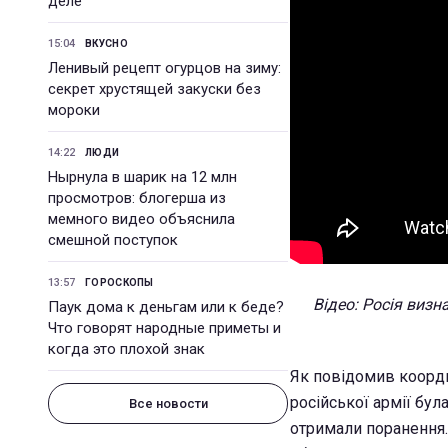
деле
15:04
ВКУСНО
Ленивый рецепт огурцов на зиму:
секрет хрустящей закуски без
мороки
14:22
ЛЮДИ
Нырнула в шарик на 12 млн
просмотров: блогерша из
мемного видео объяснила
смешной поступок
13:57
ГОРОСКОПЫ
Відео: Росія визн
Паук дома к деньгам или к беде?
Что говорят народные приметы и
когда это плохой знак
Як повідомив коорди
російської армії бу
Все новости
отримали поранення.