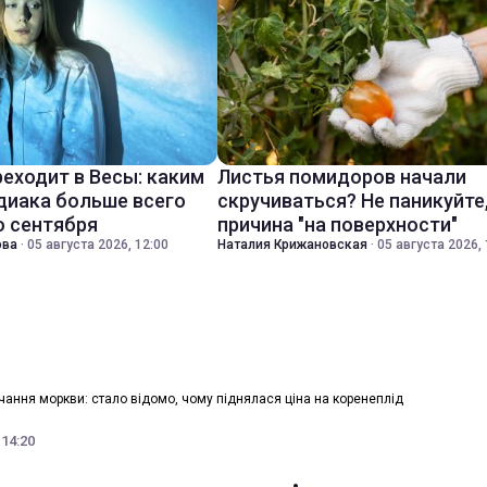
реходит в Весы: каким
Листья помидоров начали
диака больше всего
скручиваться? Не паникуйте
о сентября
причина "на поверхности"
ова
·
05 августа 2026, 12:00
Наталия Крижановская
·
05 августа 2026, 
ання моркви: стало відомо, чому піднялася ціна на коренеплід
 14:20