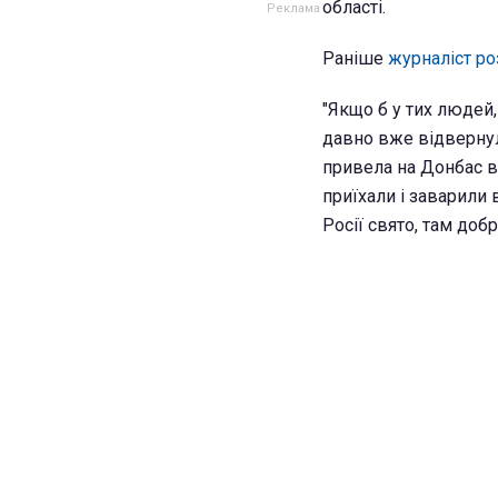
області.
Раніше
журналіст ро
"Якщо б у тих людей,
давно вже відвернули
привела на Донбас ві
приїхали і заварили 
Росії свято, там добре