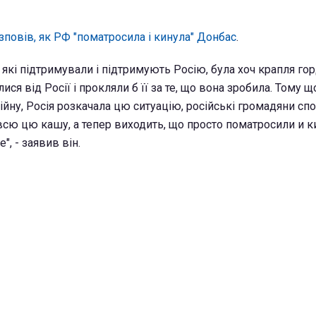
зповів, як РФ "поматросила і кинула" Донбас
.
 які підтримували і підтримують Росію, була хоч крапля гор
ся від Росії і прокляли б її за те, що вона зробила. Тому щ
йну, Росія розкачала цю ситуацію, російські громадяни сп
всю цю кашу, а тепер виходить, що просто поматросили и ки
", - заявив він.