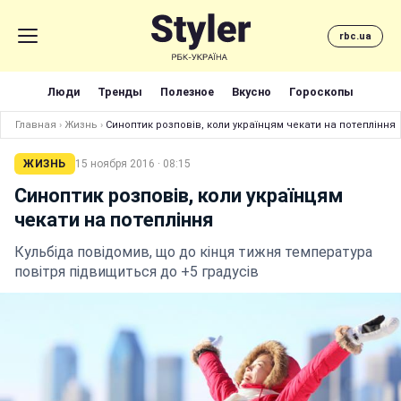
rbc.ua
Люди
Тренды
Полезное
Вкусно
Гороскопы
Главная
›
Жизнь
›
Синоптик розповів, коли українцям чекати на потепління
ЖИЗНЬ
15 ноября 2016 · 08:15
Синоптик розповів, коли українцям
чекати на потепління
Кульбіда повідомив, що до кінця тижня температура
повітря підвищиться до +5 градусів