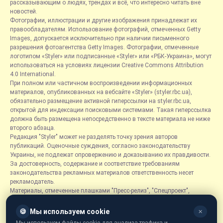
рассказывающим о людях, трендах и всё, что интересно читать вне
новостей.
Фотографии, иллюстрации и другие изображения принадлежат их
правообладателям. Использование фотографий, отмеченных Getty
Images, допускается исключительно при наличии письменного
разрешения фотоагентства Getty Images. Фотографии, отмеченные
логотипом «Styler» или подписанные «Styler» или «РБК-Украина», могут
использоваться на условиях лицензии Creative Commons Attribution
4.0 International.
При полном или частичном воспроизведении информационных
материалов, опубликованных на вебсайте «Styler» (styler.rbc.ua),
обязательно размещение активной гиперссылки на styler.rbc.ua,
открытой для индексации поисковыми системами. Такая гиперссылка
должна быть размещена непосредственно в тексте материала не ниже
второго абзаца.
Редакция "Styler" может не разделять точку зрения авторов
публикаций. Оценочные суждения, согласно законодательству
Украины, не подлежат опровержению и доказыванию их правдивости.
За достоверность, содержание и соответствие требованиям
законодательства рекламных материалов ответственность несет
рекламодатель.
Материалы, отмеченные плашками "Пресс-релиз", "Спецпроект",
"Партнерский материал", "Promo", "Благотворительность" и "Резонанс",
размещаются на правах рекламы.
🍪
Мы используем cookie
✕
Рубрика «Новости компаний» является информационным форматом,