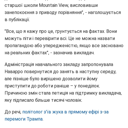
старшої школи Mountain View, висловивши
занепокоєння з приводу порівняння", - наголошується
в публікації.
"Все, що я кажу про це, грунтується на фактах. Вони
можуть піти і перевірити всі. Це не можна назвати
пропагандою або упередженістю, якщо все засновано
на реальних фактах", - зазначив викладач.
Адміністрація навчального закладу запропонувала
Наварро повернутися до занять в наступну середу,
але пізніше було вирішено дозволити йому
приступити до роботи раніше – у понеділок.
Причиною змін стала петиція на підтримку викладача,
яку підписало більше тисячі чоловік.
До речі,
політолог з'їв жука в прямому ефірі з-за
перемоги Трампа
.