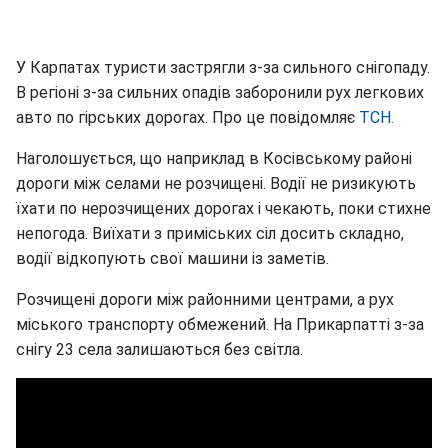
У Карпатах туристи застрягли з-за сильного снігопаду.
В регіоні з-за сильних опадів заборонили рух легкових
авто по гірських дорогах. Про це повідомляє
ТСН.
Наголошується, що наприклад в Косівському районі
дороги між селами не розчищені. Водії не ризикують
їхати по нерозчищених дорогах і чекають, поки стихне
непогода. Виїхати з приміських сіл досить складно,
водії відкопують свої машини із заметів.
Розчищені дороги між районними центрами, а рух
міського транспорту обмежений. На Прикарпатті з-за
снігу 23 села залишаються без світла.