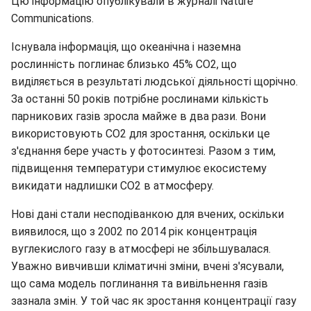
Цю інформацію опублікували в журналі Nature
Communications.
Існувала інформація, що океанічна і наземна
рослинність поглинає близько 45% СО2, що
виділяється в результаті людської діяльності щорічно.
За останні 50 років потрібне рослинами кількість
парникових газів зросла майже в два рази. Вони
використовують СО2 для зростання, оскільки це
з'єднання бере участь у фотосинтезі. Разом з тим,
підвищення температури стимулює екосистему
викидати надлишки СО2 в атмосферу.
Нові дані стали несподіванкою для вчених, оскільки
виявилося, що з 2002 по 2014 рік концентрація
вуглекислого газу в атмосфері не збільшувалася.
Уважно вивчивши кліматичні зміни, вчені з'ясували,
що сама модель поглинання та вивільнення газів
зазнала змін. У той час як зростання концентрації газу