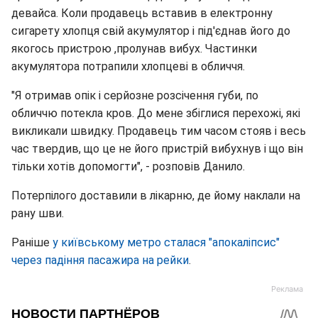
девайса. Коли продавець вставив в електронну
сигарету хлопця свій акумулятор і під'єднав його до
якогось пристрою ,пролунав вибух. Частинки
акумулятора потрапили хлопцеві в обличчя.
"Я отримав опік і серйозне розсічення губи, по
обличчю потекла кров. До мене збіглися перехожі, які
викликали швидку. Продавець тим часом стояв і весь
час твердив, що це не його пристрій вибухнув і що він
тільки хотів допомогти", - розповів Данило.
Потерпілого доставили в лікарню, де йому наклали на
рану шви.
Раніше
у київському метро сталася "апокаліпсис"
через падіння пасажира на рейки
.