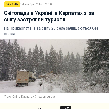
ЖИЗНЬ
14 ноября 2016 · 22:10
Снігопади в Україні: в Карпатах з-за
снігу застрягли туристи
На Прикарпатті з-за снігу 23 села залишаються без
світла
Фото: Сніг в Карпатах (meteoprog.ua)