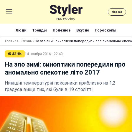
rbc.ua
Люди
Тренды
Полезное
Вкусно
Гороскопы
Главная
›
Жизнь
›
На зло зимі: синоптики попередили про аномально спекот
ЖИЗНЬ
14 ноября 2016 · 22:40
На зло зимі: синоптики попередили про
аномально спекотне літо 2017
Нинішні температурні показники приблизно на 1,2
градуса вище тих, які були в 19 столітті