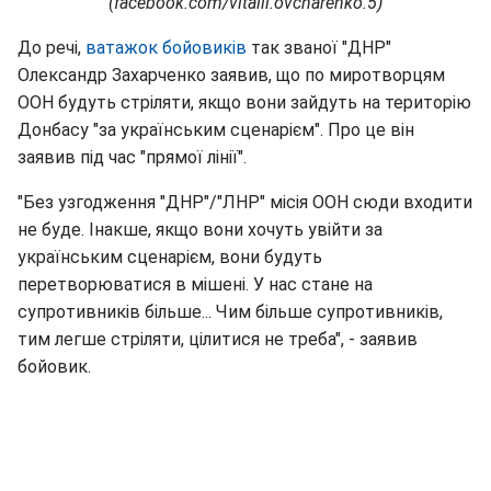
(facebook.com/vitalii.ovcharenko.5)
До речі,
ватажок бойовиків
так званої "ДНР"
Олександр Захарченко заявив, що по миротворцям
ООН будуть стріляти, якщо вони зайдуть на територію
Донбасу "за українським сценарієм". Про це він
заявив під час "прямої лінії".
"Без узгодження "ДНР"/"ЛНР" місія ООН сюди входити
не буде. Інакше, якщо вони хочуть увійти за
українським сценарієм, вони будуть
перетворюватися в мішені. У нас стане на
супротивників більше... Чим більше супротивників,
тим легше стріляти, цілитися не треба", - заявив
бойовик.