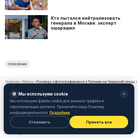
полковник
Главная
›
Жизнь
›
Роналдо сфотографувався з Путіним на Червоній площі і
🍪
Мы используем cookie
✕
ЖИЗНЬ
30 июня 2018 · 14:10
Мы используем файлы cookie для анализа трафика и
Роналдо сфотографувався з Путіним
персонализации контента. Прочитайте нашу Политику
конфиденциальности.
Подробнее
на Червоній площі і похвалив Росію
Отклонить
Принять все
Крім спортсмена, на знімку можна помітити ще кілька
легенд