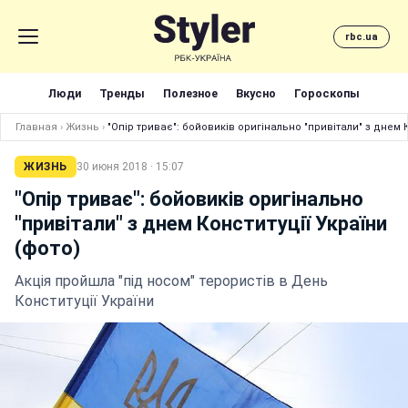
rbc.ua
Люди
Тренды
Полезное
Вкусно
Гороскопы
Главная
›
Жизнь
›
"Опір триває": бойовиків оригінально "привітали" з днем К
ЖИЗНЬ
30 июня 2018 · 15:07
"Опір триває": бойовиків оригінально
"привітали" з днем Конституції України
(фото)
Акція пройшла "під носом" терористів в День
Конституції України