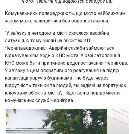
Фото: Чернігів під водою (cn.dsns.gov.ua)
Комунальники попереджають, що місто найближчим
часом може залишитися без водопостачання.
"У зв'язку з негодою в місті склалася аварійна
ситуація, в тому числі і на об'єктах КП
Чернігівводоканал. Аварійні служби займаються
відкачуванням води з КНС міста. У разі затоплення
КНС може бути припинено водопостачання Чернігова.
У зв'язку з цим оперативного реагування на підпір
каналізації поруч з будинками - не буде, через
відсутність техніки та людей, які задіяні на порятунок
ключових об'єктів міста", - йдеться в повідомленні
комунальних служб Чернігова.