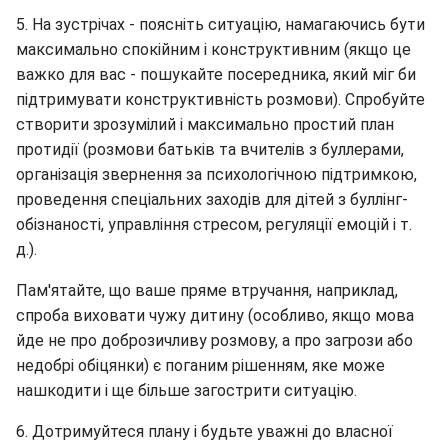
5. На зустрічах - поясніть ситуацію, намагаючись бути
максимально спокійним і конструктивним (якщо це
важко для вас - пошукайте посередника, який міг би
підтримувати конструктивність розмови). Спробуйте
створити зрозумілий і максимально простий план
протидії (розмови батьків та вчителів з буллерами,
організація звернення за психологічною підтримкою,
проведення спеціальних заходів для дітей з буллінг-
обізнаності, управління стресом, регуляції емоцій і т.
д.).
Пам'ятайте, що ваше пряме втручання, наприклад,
спроба виховати чужу дитину (особливо, якщо мова
йде не про доброзичливу розмову, а про загрози або
недобрі обіцянки) є поганим рішенням, яке може
нашкодити і ще більше загострити ситуацію.
6. Дотримуйтеся плану і будьте уважні до власної