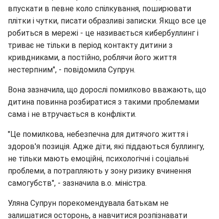
впускати в певне коло спілкування, поширювати
плітки і чутки, писати образливі записки. Якщо все це
робиться в мережі - це називається кибербуллинг і
триває не тільки в період контакту дитини з
кривдниками, а постійно, роблячи його життя
нестерпним", - повідомила Супрун.
Вона зазначила, що дорослі помилково вважають, що
дитина повинна розбиратися з такими проблемами
сама і не втручається в конфлікти.
"Це помилкова, небезпечна для дитячого життя і
здоров'я позиція. Адже діти, які піддаються буллингу,
не тільки мають емоційні, психологічні і соціальні
проблеми, а потрапляють у зону ризику вчинення
самогубств", - зазначила в.о. міністра.
Уляна Супрун порекомендувала батькам не
залишатися осторонь, а навчитися розпізнавати