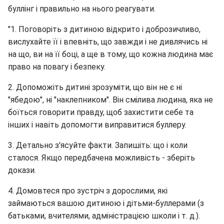
буллінг і правильно на нього реагувати.
"1. Поговоріть з дитиною відкрито і доброзичливо,
вислухайте її і впевніть, що завжди і не дивлячись ні
на що, ви на її боці, а ще в тому, що кожна людина має
право на повагу і безпеку.
2. Допоможіть дитині зрозуміти, що він не є ні
"ябедою", ні "наклепником". Він смілива людина, яка не
боїться говорити правду, щоб захистити себе та
інших і навіть допомогти виправитися буллеру.
3. Детально з'ясуйте факти. Запишіть: що і коли
сталося. Якщо передбачена можливість - зберіть
докази.
4. Домовтеся про зустріч з дорослими, які
займаються вашою дитиною і дітьми-буллерами (з
батьками, вчителями, адміністрацією школи і т. д.).