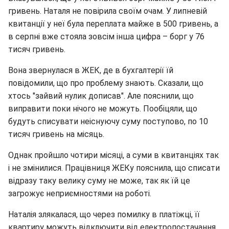
гривень. Наталя не повірила своїм очам. У липневій
квитанції у неї була переплата майже в 500 гривень, а
в серпні вже стояла зовсім інша цифра – борг у 76
тисяч гривень.
Вона звернулася в ЖЕК, де в бухгалтерії їй
повідомили, що про проблему знають. Сказали, що
хтось "зайвий нулик дописав". Але пояснили, що
виправити поки нічого не можуть. Пообіцяли, що
будуть списувати неіснуючу суму поступово, по 10
тисяч гривень на місяць.
Однак пройшло чотири місяці, а суми в квитанціях так
і не змінилися. Працівниця ЖЕКу пояснила, що списати
відразу таку велику суму не може, так як їй це
загрожує неприємностями на роботі.
Наталія злякалася, що через помилку в платіжці, її
квартиру можуть відключити від електропостачання.