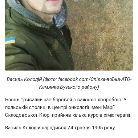
Василь Колодій (фото: facebook.com/Спілка-воїнів-ATO-
Камянка-Бузького-району)
Боєць тривалий час боровся з важкою хворобою. У
польській столиці в центрі онкології імені Марії
Склодовської-Кюрі прийняв кілька курсів хіміотерапії.
Василь Колодій народився 24 травня 1995 року.