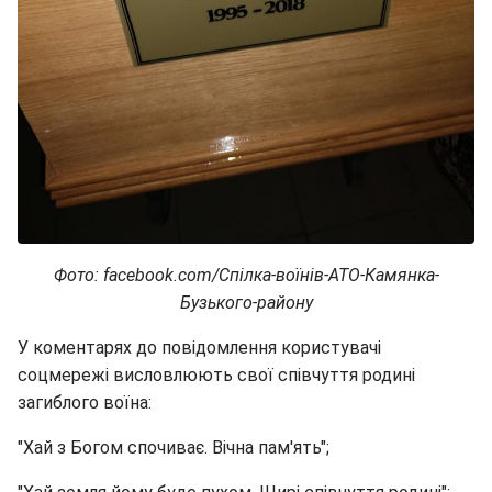
Фото: facebook.com/Спілка-воїнів-ATO-Камянка-
Бузького-району
У коментарях до повідомлення користувачі
соцмережі висловлюють свої співчуття родині
загиблого воїна:
"Хай з Богом спочиває. Вічна пам'ять";