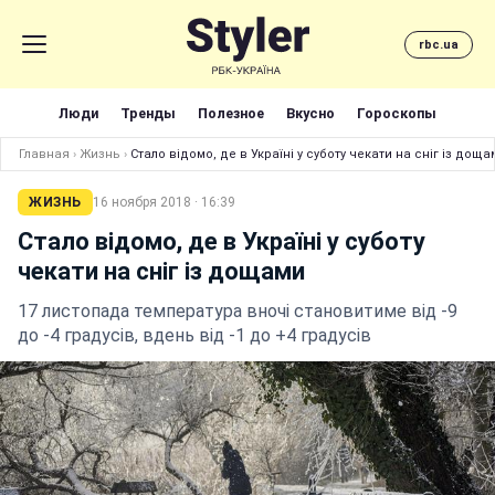
rbc.ua
Люди
Тренды
Полезное
Вкусно
Гороскопы
Главная
›
Жизнь
›
Стало відомо, де в Україні у суботу чекати на сніг із доща
ЖИЗНЬ
16 ноября 2018 · 16:39
Стало відомо, де в Україні у суботу
чекати на сніг із дощами
17 листопада температура вночі становитиме від -9
до -4 градусів, вдень від -1 до +4 градусів