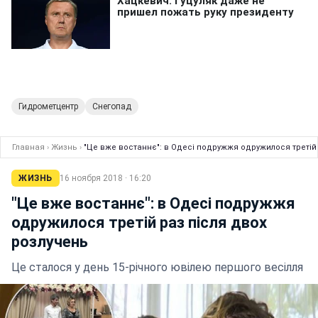
Гидрометцентр
Снегопад
Главная
›
Жизнь
›
"Це вже востаннє": в Одесі подружжя одружилося третій 
ЖИЗНЬ
16 ноября 2018 · 16:20
"Це вже востаннє": в Одесі подружжя
одружилося третій раз після двох
розлучень
Це сталося у день 15-річного ювілею першого весілля