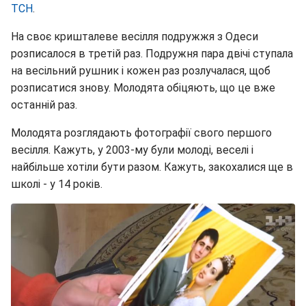
ТСН
.
На своє кришталеве весілля подружжя з Одеси
розписалося в третій раз. Подружня пара двічі ступала
на весільний рушник і кожен раз розлучалася, щоб
розписатися знову. Молодята обіцяють, що це вже
останній раз.
Молодята розглядають фотографії свого першого
весілля. Кажуть, у 2003-му були молоді, веселі і
найбільше хотіли бути разом. Кажуть, закохалися ще в
школі - у 14 років.