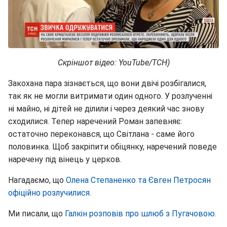
Скріншот відео: YouTube/ТСН)
Закохана пара зізнається, що вони двічі розбігалися,
так як не могли витримати один одного. У розлученні
ні майно, ні дітей не ділили і через деякий час знову
сходилися. Тепер наречений Роман запевняє:
остаточно переконався, що Світлана - саме його
половинка. Щоб закріпити обіцянку, наречений поведе
наречену під вінець у церков.
Нагадаємо, що
Олена Степаненко та Євген Петросян
офіційно розлучилися.
Ми писали, що
Галкін розповів про шлюб з Пугачовою.