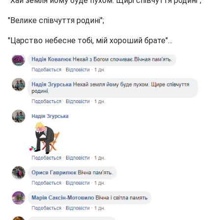
"Хай земля йому буде пухом. Щирі співчуття родині";
"Велике співчуття родині";
"Царство небесне тобі, мій хороший брате"...