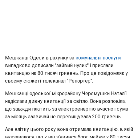
Мешканці Одеси в рахунку за
комунальні послуги
випадково дописали "зайвий нулик" і прислали
квитанцію на 80 тисяч гривень. Про це повідомляє у
своєму сюжеті телеканал "Репортер".
Мешканці одеської мікрорайону Черемушки Наталії
надіслали дивну квитанції за світло. Вона розповіла,
що завжди платить за електроенергію вчасно і сума
за місяць зазвичай не перевищувала 200 гривень.
Але влітку цього року вона отримала квитанцію, в якій
вказувалося, що у неї з'явився борг майже у 80 тисяч