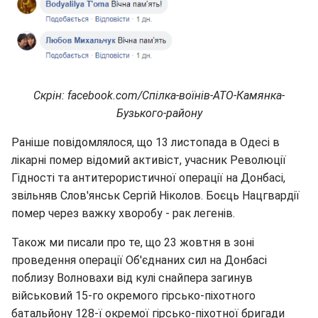
Скрін: facebook.com/Спілка-воїнів-ATO-Камянка-
Бузького-району
Раніше повідомлялося, що 13 листопада в Одесі в
лікарні помер відомий активіст, учасник Революції
Гідності та антитерористичної операції на Донбасі,
звільняв Слов'янськ Сергій Ніколов. Боєць Нацгвардії
помер через важку хворобу - рак легенів.
Також ми писали про те, що 23 жовтня в зоні
проведення операції Об'єднаних сил на Донбасі
поблизу Волновахи від кулі снайпера загинув
військовий 15-го окремого гірсько-піхотного
батальйону 128-ї окремої гірсько-піхотної бригади