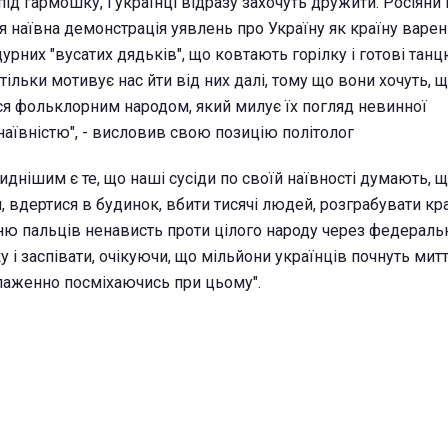
ід гармошку, і українці відразу захочуть дружити. Росіяни 
я наївна демонстрація уявлень про Україну як країну варен
дурних "вусатих дядьків", що ковтають горілку і готові тан
тільки мотивує нас йти від них далі, тому що вони хочуть, 
я фольклорним народом, який милує їх погляд невинної
наївністю", - висловив свою позицію політолог
иднішим є те, що наші сусіди по своїй наївності думають,
и, вдертися в будинок, вбити тисячі людей, розграбувати кра
ю пальців ненависть проти цілого народу через федеральні
 і заспівати, очікуючи, що мільйони українців почнуть мит
лаженно посміхаючись при цьому".