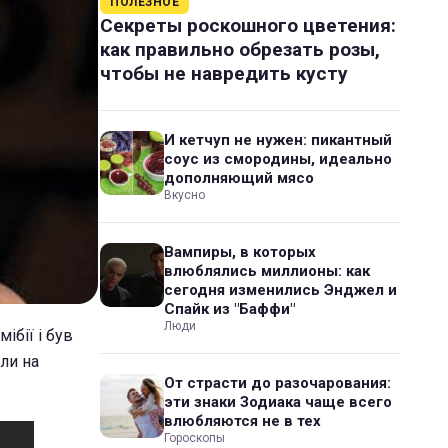
ПОЛЕЗНОЕ
Секреты роскошного цветения:
как правильно обрезать розы,
чтобы не навредить кусту
И кетчуп не нужен: пикантный
соус из смородины, идеально
дополняющий мясо
Вкусно
Вампиры, в которых
влюблялись миллионы: как
сегодня изменились Энджел и
Спайк из "Баффи"
Люди
ібії і був
ли на
От страсти до разочарования:
эти знаки Зодиака чаще всего
влюбляются не в тех
Гороскопы