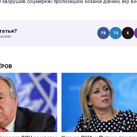
О зворушив соцмережі пропозицією коханій дівчині, яку ві
татья?
FB
TG
X
узьями