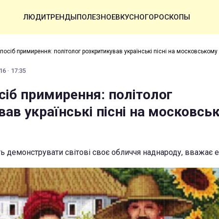
ЛЮДИ
ТРЕНДЫ
ПОЛЕЗНОЕ
ВКУСНО
ГОРОСКОПЫ
посіб примирення: політолог розкритикував українські пісні на московському
6 · 17:35
сіб примирення: політолог
ав українські пісні на московсь
 демонструвати світові своє обличчя наднароду, вважає 