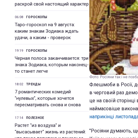
раскрой свой настоящий характер
06:08
ГОРОСКОПЫ
Таро-гороскоп на 9 августа:
каким знакам Зодиака ждать
удачи, а каким - проверок
19:19
ГОРОСКОПЫ
Черная полоса заканчивается: три
знака Зодиака, которым наконец-
то станет легче
Фото: Росіяни так і не позб
Флешмоби в Росії, де
18:02
ТРЕНДЫ
7 романтических комедий
в черговий раз демон
"нулевых", которые хочется
це на своїй сторінц
пересматривать снова и снова
наймасовіше виконан
наприкінці листопад
17:14
ПОЛЕЗНОЕ
Растет "из воздуха" и
"Росіяни думають, щ
"высасывает" жизнь из растений: