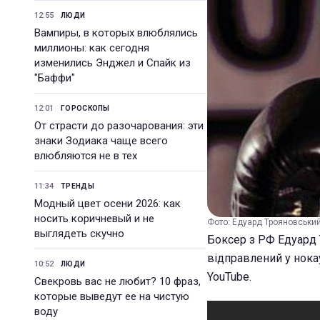
12:55
ЛЮДИ
Вампиры, в которых влюблялись
миллионы: как сегодня
изменились Энджел и Спайк из
"Баффи"
12:01
ГОРОСКОПЫ
От страсти до разочарования: эти
знаки Зодиака чаще всего
влюбляются не в тех
11:34
ТРЕНДЫ
Модный цвет осени 2026: как
носить коричневый и не
Фото: Едуард Трояновський
выглядеть скучно
Боксер з РФ Едуард 
відправлений у нока
10:52
ЛЮДИ
YouTube.
Свекровь вас не любит? 10 фраз,
которые выведут ее на чистую
воду