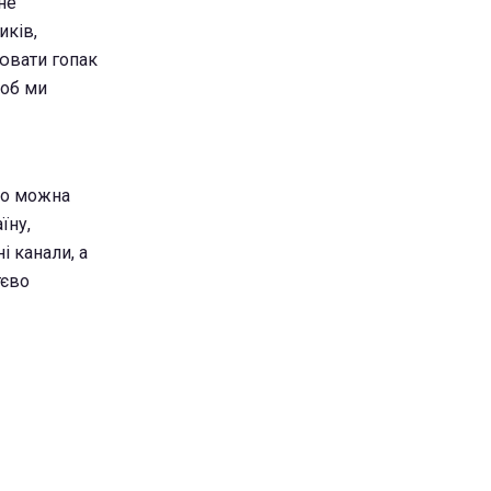
не
иків,
цювати гопак
щоб ми
 що можна
їну,
 канали, а
тєво