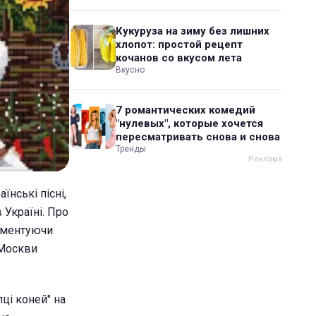
Кукуруза на зиму без лишних
хлопот: простой рецепт
кочанов со вкусом лета
Вкусно
7 романтических комедий
"нулевых", которые хочется
пересматривать снова и снова
Тренды
їнські пісні,
 Україні. Про
коментуючи
 Москви
ці коней" на