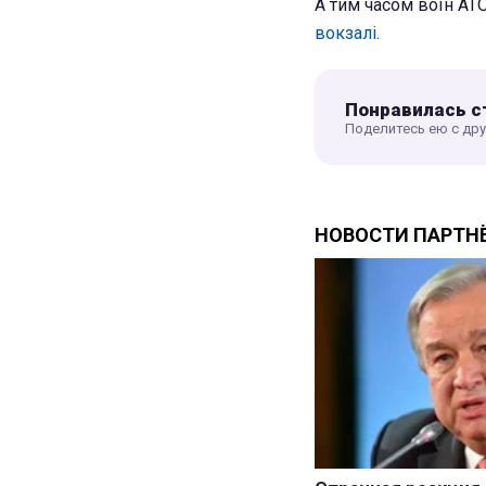
А тим часом воїн АТ
вокзалі
.
Понравилась с
Поделитесь ею с др