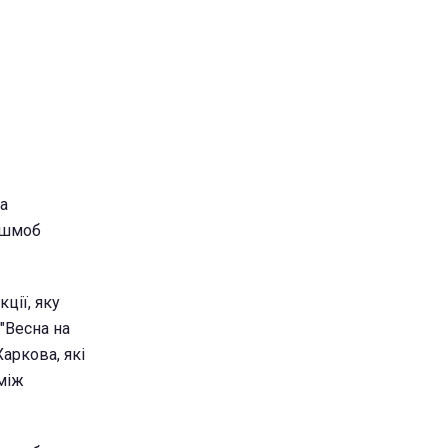
на
лешмоб
ції, яку
"Весна на
аркова, які
 між