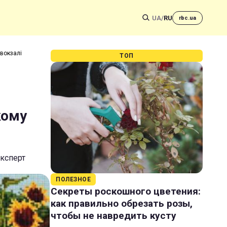
UA
/
RU
rbc.ua
 вокзалі
ТОП
кому
експерт
ПОЛЕЗНОЕ
Секреты роскошного цветения:
как правильно обрезать розы,
чтобы не навредить кусту