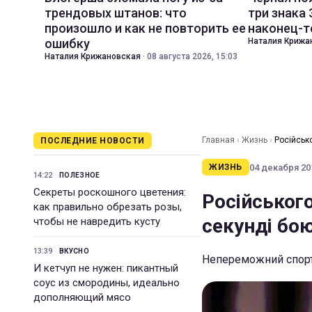
трендовых штанов: что
три знака
произошло и как не повторить ее
наконец-т
ошибку
Наталия Крижа
Наталия Крижановская
·
08 августа 2026, 15:03
Главная
›
Жизнь
›
Російськ
ПОСЛЕДНИЕ НОВОСТИ
04 декабря 201
ЖИЗНЬ
14:22
ПОЛЕЗНОЕ
Секреты роскошного цветения:
Російського
как правильно обрезать розы,
секунді бо
чтобы не навредить кусту
13:39
ВКУСНО
Непереможний спорт
И кетчуп не нужен: пикантный
соус из смородины, идеально
дополняющий мясо