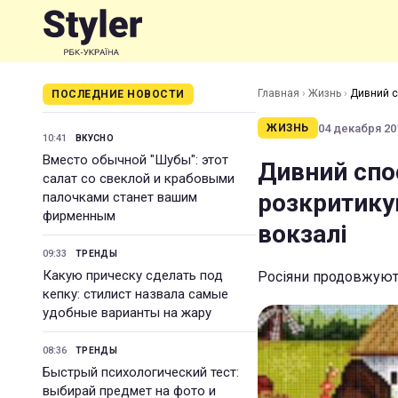
Главная
›
Жизнь
›
Дивний с
ПОСЛЕДНИЕ НОВОСТИ
04 декабря 201
ЖИЗНЬ
10:41
ВКУСНО
Вместо обычной "Шубы": этот
Дивний спо
салат со свеклой и крабовыми
розкритикув
палочками станет вашим
фирменным
вокзалі
09:33
ТРЕНДЫ
Какую прическу сделать под
Росіяни продовжують
кепку: стилист назвала самые
удобные варианты на жару
08:36
ТРЕНДЫ
Быстрый психологический тест:
выбирай предмет на фото и