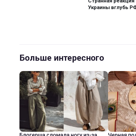
Больше интересного
Блогерша сломала ногу из-за
Черная по