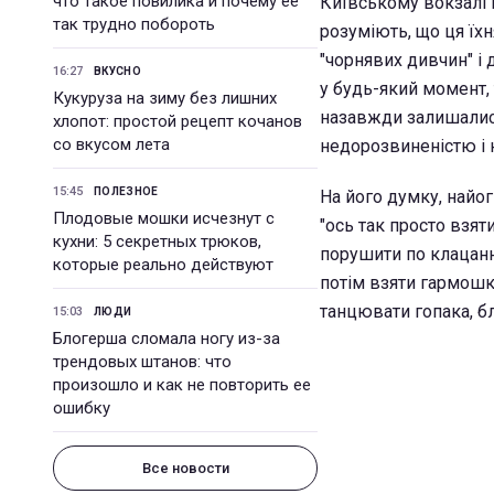
что такое повилика и почему ее
Київському вокзалі п
так трудно побороть
розуміють, що ця їхн
"чорнявих дивчин" і 
16:27
ВКУСНО
у будь-який момент, 
Кукуруза на зиму без лишних
назавжди залишалис
хлопот: простой рецепт кочанов
со вкусом лета
недорозвиненістю і 
15:45
ПОЛЕЗНОЕ
На його думку, найог
Плодовые мошки исчезнут с
"ось так просто взят
кухни: 5 секретных трюков,
порушити по клацанн
которые реально действуют
потім взяти гармошку
танцювати гопака, б
15:03
ЛЮДИ
Блогерша сломала ногу из-за
трендовых штанов: что
произошло и как не повторить ее
ошибку
Все новости