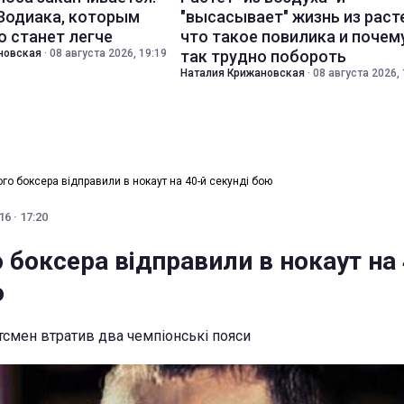
 Зодиака, которым
"высасывает" жизнь из раст
о станет легче
что такое повилика и почем
новская
·
08 августа 2026, 19:19
так трудно побороть
Наталия Крижановская
·
08 августа 2026, 
ого боксера відправили в нокаут на 40-й секунді бою
6 · 17:20
 боксера відправили в нокаут на
ю
смен втратив два чемпіонські пояси