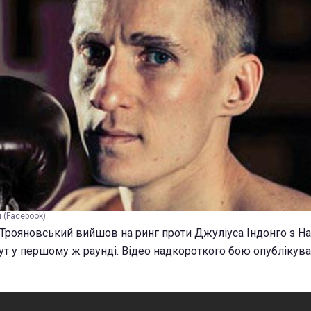
 (Facebook)
Трояновський вийшов на ринг проти Джуліуса Індонго з Нам
ут у першому ж раунді. Відео надкороткого бою опублікува