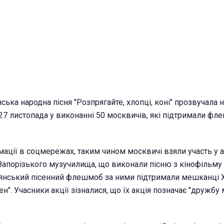
ська народна пісня "Розпрягайте, хлопці, коні" прозвучала 
27 листопада у виконанні 50 москвичів, які підтримали ф
ації в соцмережах, таким чином москвичі взяли участь у ак
Запорізького музучилища, що виконали пісню з кінофільму 
адянський пісенний флешмоб за ними підтримали мешканці Х
ен". Учасники акції зізналися, що їх акція позначає "дружбу