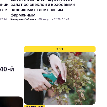
ений:
салат со свеклой и крабовыми
у ее
палочками станет вашим
фирменным
17:14
Катерина Собкова
·
09 августа 2026, 10:41
ТОП
 40-й