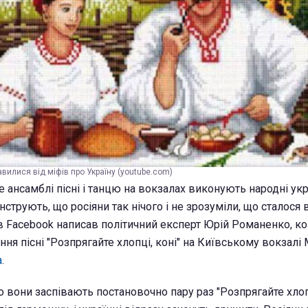
авилися від міфів про Україну (youtube.com)
 ансамблі пісні і танцю на вокзалах виконують народні укра
струють, що росіяни так нічого і не зрозуміли, що сталося в
і в Facebook написав політичний експерт Юрій Романенко, 
ня пісні "Розпрягайте хлопці, коні" на Київському вокзалі
а
.
о вони заспівають постановочно пару раз "Розпрягайте хлоп