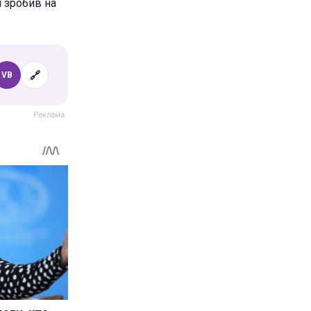
н зробив на
🔗
VB