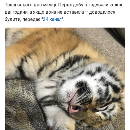
Тріші всього два місяці. Перші добу її годували кожні
дві години, а якщо вона не вставала – доводилося
будити, передає "
24 канал
".