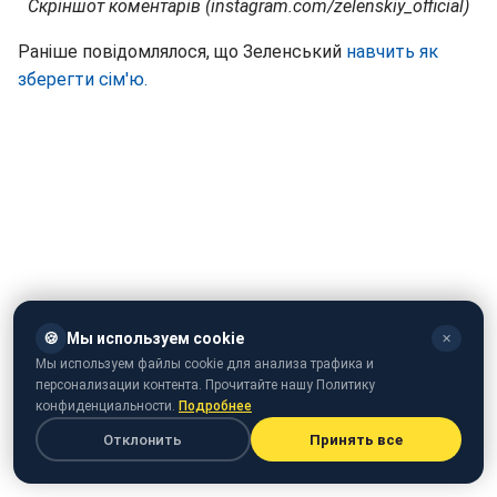
Скріншот коментарів (instagram.com/zelenskiy_official)
Раніше повідомлялося, що Зеленський
навчить як
зберегти сім'ю.
🍪
Мы используем cookie
✕
Мы используем файлы cookie для анализа трафика и
Що ви не знали про найпопулярнішого коміка країни
персонализации контента. Прочитайте нашу Политику
конфиденциальности.
Подробнее
Отклонить
Принять все