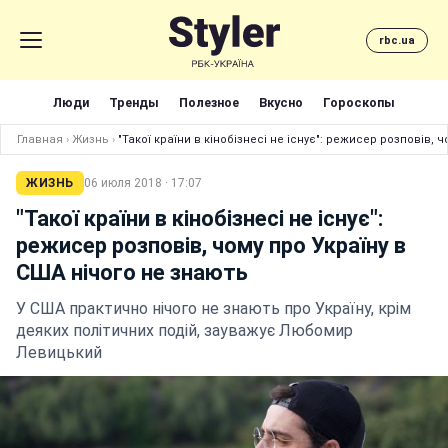
rbc.ua
Люди
Тренды
Полезное
Вкусно
Гороскопы
Главная
›
Жизнь
›
"Такої країни в кінобізнесі не існує": режисер розповів, 
ЖИЗНЬ
06 июля 2018 · 17:07
"Такої країни в кінобізнесі не існує":
режисер розповів, чому про Україну в
США нічого не знають
У США практично нічого не знають про Україну, крім
деяких політичних подій, зауважує Любомир
Левицький