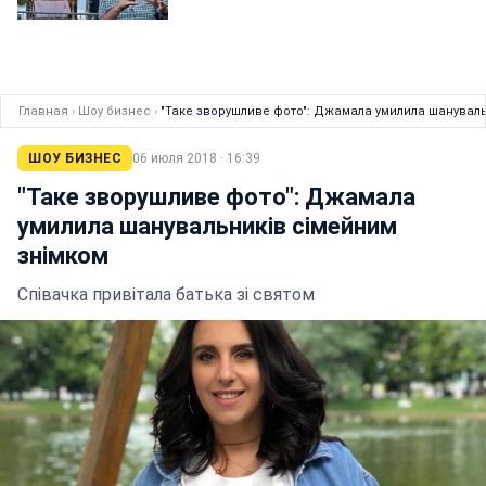
Главная
›
Шоу бизнес
›
"Таке зворушливе фото": Джамала умилила шануваль
ШОУ БИЗНЕС
06 июля 2018 · 16:39
"Таке зворушливе фото": Джамала
умилила шанувальників сімейним
знімком
Співачка привітала батька зі святом