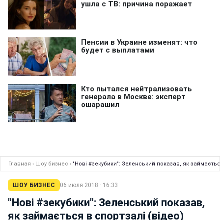
Главная
›
Шоу бизнес
›
"Нові #зекубики": Зеленський показав, як займаєтьс
ШОУ БИЗНЕС
06 июля 2018 · 16:33
"Нові #зекубики": Зеленський показав,
як займається в спортзалі (відео)