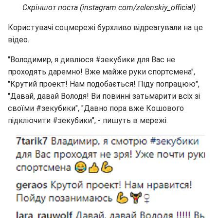
Скріншот поста (instagram.com/zelenskiy_official)
Користувачі соцмережі бурхливо відреагували на це
відео.
"Володимир, я дивлюся #зекубики для Вас не
проходять даремно! Вже майже руки спортсмена",
"Крутий проект! Нам подобається! Піду попрацюю",
"Давай, давай Володя! Ви повинні затьмарити всіх зі
своїми #зекубики", "Давно пора вже Кошового
підключити #зекубики", - пишуть в мережі.