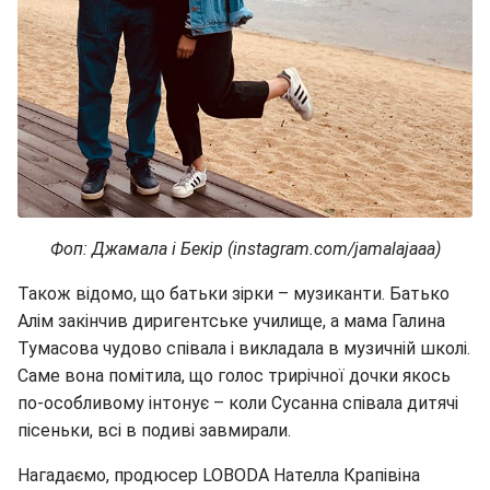
Фоп: Джамала і Бекір (instagram.com/jamalajaaa)
Також відомо, що батьки зірки – музиканти. Батько
Алім закінчив диригентське училище, а мама Галина
Тумасова чудово співала і викладала в музичній школі.
Саме вона помітила, що голос трирічної дочки якось
по-особливому інтонує – коли Сусанна співала дитячі
пісеньки, всі в подиві завмирали.
Нагадаємо, продюсер LOBODA Нателла Крапівіна