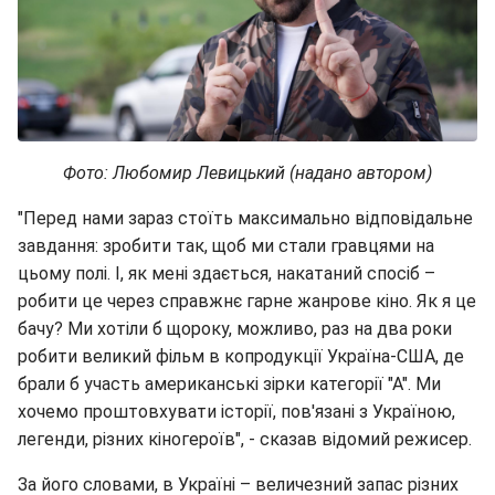
Фото: Любомир Левицький (надано автором)
"Перед нами зараз стоїть максимально відповідальне
завдання: зробити так, щоб ми стали гравцями на
цьому полі. І, як мені здається, накатаний спосіб –
робити це через справжнє гарне жанрове кіно. Як я це
бачу? Ми хотіли б щороку, можливо, раз на два роки
робити великий фільм в копродукції Україна-США, де
брали б участь американські зірки категорії "А". Ми
хочемо проштовхувати історії, пов'язані з Україною,
легенди, різних кіногероїв", - сказав відомий режисер.
За його словами, в Україні – величезний запас різних