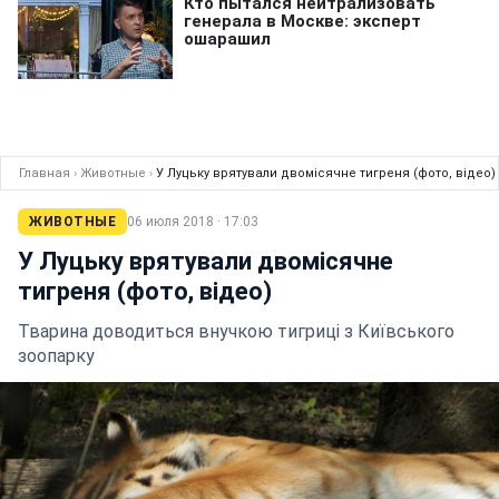
Главная
›
Животные
›
У Луцьку врятували двомісячне тигреня (фото, відео)
ЖИВОТНЫЕ
06 июля 2018 · 17:03
У Луцьку врятували двомісячне
тигреня (фото, відео)
Тварина доводиться внучкою тигриці з Київського
зоопарку