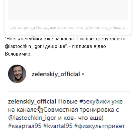
Публікація від Володимир Зеленський (@zelenskiy_official)
6 Лип
"Нові #зекубики вже на каналі. Спільне тренування з
@lastochkin_igor і дещо ще", - підписав відео
Володимир.