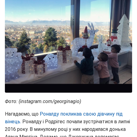
Фото: (instagram.com/georginagio)
Нагадаємо, що
Роналду покликав свою дівчину під
вінець.
Роналду і Родрігес почали зустрічатися в липні
2016 року. В минулому році у них народилася донька
Алана Мартіна. Додамо, що Джоржина допомагає