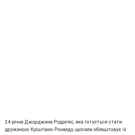
24-річна Джорджина Родрігес, яка готується стати
дружиною Кріштіано Роналду, щосили облаштовує їх