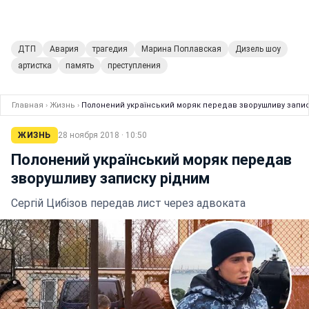
ДТП
Авария
трагедия
Марина Поплавская
Дизель шоу
артистка
память
преступления
Главная
›
Жизнь
›
Полонений український моряк передав зворушливу запис
ЖИЗНЬ
28 ноября 2018 · 10:50
Полонений український моряк передав
зворушливу записку рідним
Сергій Цибізов передав лист через адвоката