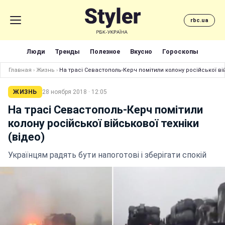
rbc.ua
Люди
Тренды
Полезное
Вкусно
Гороскопы
Главная
›
Жизнь
›
На трасі Севастополь-Керч помітили колону російської вій
ЖИЗНЬ
28 ноября 2018 · 12:05
На трасі Севастополь-Керч помітили
колону російської військової техніки
(відео)
Українцям радять бути напоготові і зберігати спокій