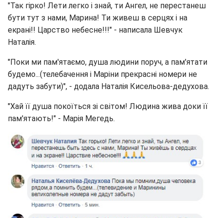
"Так гірко! Лети легко і знай, ти Ангел, не перестанеш
бути тут з нами, Марина! Ти живеш в серцях і на
екрані!! Царство небесне!!!" - написала Шевчук
Наталія.
"Поки ми пам'ятаємо, душа людини поруч, а пам'ятати
будемо...(телебачення і Маріни прекрасні номери не
дадуть забути)", - додала Наталія Кисельова-дедухова.
"Хай її душа покоїться зі світом! Людина жива доки її
пам'ятають!" - Марія Мегедь.