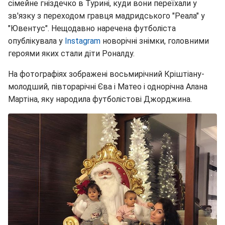
сімейне гніздечко в Турині, куди вони переїхали у
зв'язку з переходом гравця мадридського "Реала" у
"Ювентус". Нещодавно наречена футболіста
опублікувала у
Instagram
новорічні знімки, головними
героями яких стали діти Роналду.
На фотографіях зображені восьмирічний Кріштіану-
молодший, півторарічні Єва і Матео і однорічна Алана
Мартіна, яку народила футболістові Джорджина.