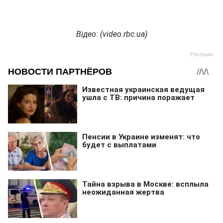
Відео: (
video
.
rbc
.
ua
)