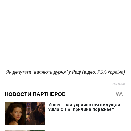
Як депутати "валяють дурня" у Раді (відео: РБК-Україна)