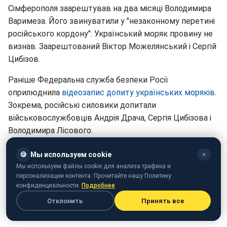
Сімферополя заарештував на два місяці Володимира
Варимеза. Його звинуватили у "незаконному перетині
російського кордону". Український моряк провину не
визнав. Заарештований Віктор Можелянський і Сергій
Цибізов.
Раніше Федеральна служба безпеки Росії
оприлюднила
відеозапис допиту українських моряків
.
Зокрема, російські силовики допитали
військовослужбовців Андрія Драча, Сергія Цибізова і
Володимира Лісового.
🍪
Мы используем cookie
✕
Мы используем файлы cookie для анализа трафика и
персонализации контента. Прочитайте нашу Политику
конфиденциальности.
Подробнее
Отклонить
Принять все