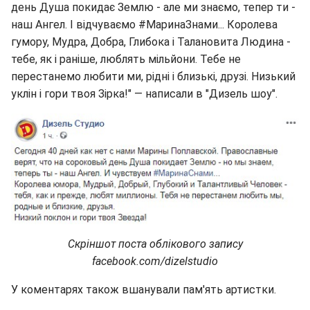
день Душа покидає Землю - але ми знаємо, тепер ти -
наш Ангел. І відчуваємо #МаринаЗнами... Королева
гумору, Мудра, Добра, Глибока і Талановита Людина -
тебе, як і раніше, люблять мільйони. Тебе не
перестанемо любити ми, рідні і близькі, друзі. Низький
уклін і гори твоя Зірка!" — написали в "Дизель шоу".
Скріншот поста облікового запису
facebook.com/dizelstudio
У коментарях також вшанували пам'ять артистки.