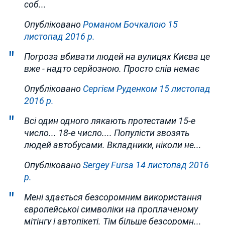
соб...
Опубліковано
Романом Бочкалою
15
листопад 2016 р.
Погроза вбивати людей на вулицях Києва це
вже - надто серйозною. Просто слів немає
Опубліковано
Сергієм Руденком
15 листопад
2016 р.
Всі один одного лякають протестами 15-е
число... 18-е число.... Популісти звозять
людей автобусами. Вкладники, ніколи не...
Опубліковано
Sergey Fursa
14 листопад 2016
р.
Мені здається безсоромним використання
європейськоі символіки на проплаченому
мітінгу і автопікеті. Тім більше безсоромн...