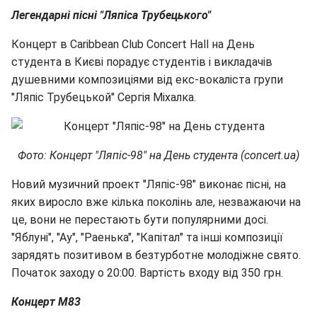
Легендарні пісні "Ляпіса Трубецького"
Концерт в Caribbean Club Concert Hall на День
студента в Києві порадує студентів і викладачів
душевними композиціями від екс-вокаліста групи
"Ляпіс Трубецькой" Сергія Міхалка.
Фото: Концерт "Ляпіс-98" на День студента (concert.ua)
Новий музичний проект "Ляпіс-98" виконає пісні, на
яких виросло вже кілька поколінь але, незважаючи на
це, вони не перестають бути популярними досі.
"Яблуні", "Ау", "Раенька", "Капітал" та інші композиції
зарядять позитивом в безтурботне молодіжне свято.
Початок заходу о 20:00. Вартість входу від 350 грн.
Концерт M83