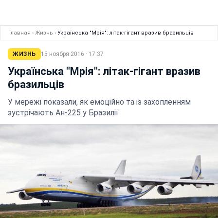
Главная
›
Жизнь
›
Українська "Мрія": літак-гігант вразив бразильців
ЖИЗНЬ
15 ноября 2016 · 17:37
Українська "Мрія": літак-гігант вразив
бразильців
У мережі показали, як емоційно та із захопленням
зустрічають Ан-225 у Бразилії