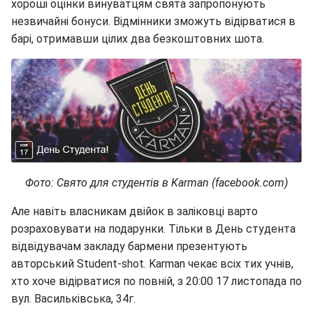
хороші оцінки винуватцям свята запропонують
незвичайні бонуси. Відмінники зможуть відірватися в
барі, отримавши цілих два безкоштовних шота.
Фото: Свято для студентів в Karman (facebook.com)
Але навіть власникам двійок в заліковці варто
розраховувати на подарунки. Тільки в День студента
відвідувачам закладу бармени презентують
авторський Student-shot. Karman чекає всіх тих учнів,
хто хоче відірватися по повній, з 20:00 17 листопада по
вул. Васильківська, 34г.