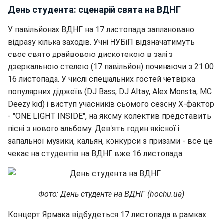
День студента: сценарій свята на ВДНГ
У павільйонах ВДНГ на 17 листопада заплановано
відразу кілька заходів. Учні НУБіП відзначатимуть
своє свято драйвовою дискотекою в залі з
дзеркальною стелею (17 павільйон) починаючи з 21:00
16 листопада. У числі спеціальних гостей четвірка
популярних діджеїв (DJ Bass, DJ Altay, Alex Monsta, MC
Deezy kid) і виступ учасників сьомого сезону Х-фактор
- "ONE LIGHT INSIDE", на якому колектив представить
пісні з нового альбому. Дев'ять годин якісної і
запальної музики, кальян, конкурси з призами - все це
чекає на студентів на ВДНГ вже 16 листопада.
Фото: День студента на ВДНГ (hochu.ua)
Концерт Ярмака відбудеться 17 листопада в рамках