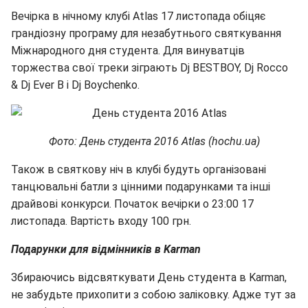
Вечірка в нічному клубі Atlas 17 листопада обіцяє
грандіозну програму для незабутнього святкування
Міжнародного дня студента. Для винуватців
торжества свої треки зіграють Dj BESTBOY, Dj Rocco
& Dj Ever B і Dj Boychenko.
Фото: День студента 2016 Atlas (hochu.ua)
Також в святкову ніч в клубі будуть організовані
танцювальні батли з цінними подарунками та інші
драйвові конкурси. Початок вечірки о 23:00 17
листопада. Вартість входу 100 грн.
Подарунки для відмінників в Karman
Збираючись відсвяткувати День студента в Karman,
не забудьте прихопити з собою заліковку. Адже тут за