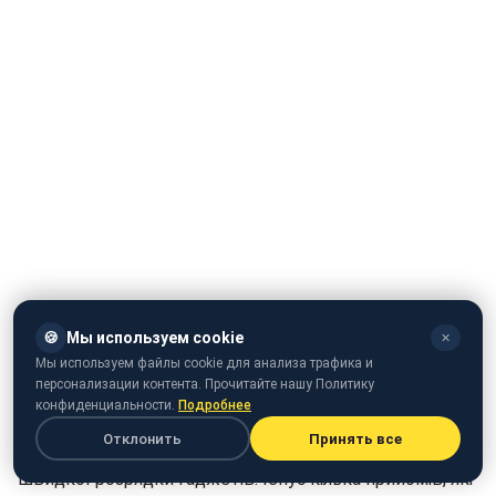
🍪
Мы используем cookie
✕
Мы используем файлы cookie для анализа трафика и
персонализации контента. Прочитайте нашу Политику
конфиденциальности.
Подробнее
Низька температура уповільнює процеси руху іонів
Отклонить
Принять все
літію в батареях смартфонів, що призводить до
швидкої розрядки гаджетів. Існує кілька прийомів, які