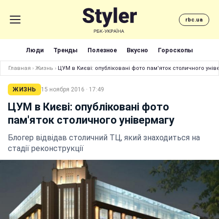
rbc.ua
Люди
Тренды
Полезное
Вкусно
Гороскопы
Главная
›
Жизнь
›
ЦУМ в Києві: опубліковані фото пам'яток столичного унів
ЖИЗНЬ
15 ноября 2016 · 17:49
ЦУМ в Києві: опубліковані фото
пам'яток столичного універмагу
Блогер відвідав столичний ТЦ, який знаходиться на
стадії реконструкції