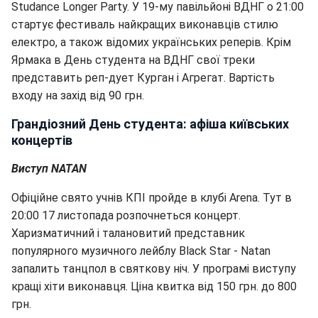
Studance Longer Party. У 19-му павільйоні ВДНГ о 21:00
стартує фестиваль найкращих виконавців стилю
електро, а також відомих українських реперів. Крім
Ярмака в День студента на ВДНГ свої треки
представить реп-дует Курган і Агрегат. Вартість
входу на захід від 90 грн.
Грандіозний День студента: афіша київських
концертів
Виступ NATAN
Офіційне свято учнів КПІ пройде в клубі Arena. Тут в
20:00 17 листопада розпочнеться концерт.
Харизматичний і талановитий представник
популярного музичного лейблу Black Star - Natan
запалить танцпол в святкову ніч. У програмі виступу
кращі хіти виконавця. Ціна квитка від 150 грн. до 800
грн.