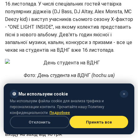
16 листопада. У числі спеціальних гостей четвірка
популярних діджеїв (DJ Bass, DJ Altay, Alex Monsta, MC
Deezy kid) і виступ учасників сьомого сезону Х-фактор
- "ONE LIGHT INSIDE", на якому колектив представить
пісні з нового альбому. Дев'ять годин якісної і
запальної музики, кальян, конкурси з призами - все це
чекає на студентів на ВДНГ вже 16 листопада.
Фото: День студента на ВДНГ (hochu.ua)
Концерт Ярмака відбудеться 17 листопада в рамках
🍪
Мы используем cookie
✕
Studance Longer Party. У 19-му павільйоні ВДНГ о 21:00
Мы используем файлы cookie для анализа трафика и
стартує фестиваль найкращих виконавців стилю
персонализации контента. Прочитайте нашу Политику
електро, а також відомих українських реперів. Крім
конфиденциальности.
Подробнее
Ярмака в День студента на ВДНГ свої треки
Отклонить
Принять все
представить реп-дует Курган і Агрегат. Вартість
входу на захід від 90 грн.