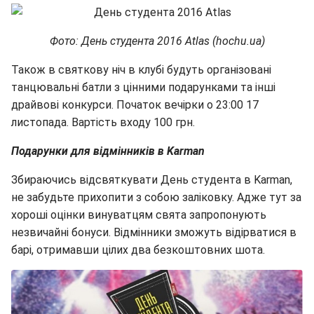
Фото: День студента 2016 Atlas (hochu.ua)
Також в святкову ніч в клубі будуть організовані
танцювальні батли з цінними подарунками та інші
драйвові конкурси. Початок вечірки о 23:00 17
листопада. Вартість входу 100 грн.
Подарунки для відмінників в Karman
Збираючись відсвяткувати День студента в Karman,
не забудьте прихопити з собою заліковку. Адже тут за
хороші оцінки винуватцям свята запропонують
незвичайні бонуси. Відмінники зможуть відірватися в
барі, отримавши цілих два безкоштовних шота.