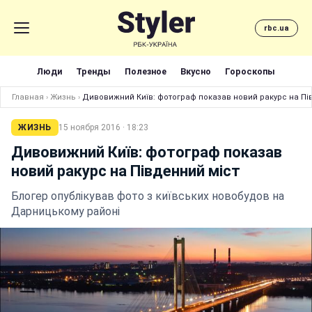
rbc.ua
Люди
Тренды
Полезное
Вкусно
Гороскопы
Главная
›
Жизнь
›
Дивовижний Київ: фотограф показав новий ракурс на Пі
ЖИЗНЬ
15 ноября 2016 · 18:23
Дивовижний Київ: фотограф показав
новий ракурс на Південний міст
Блогер опублікував фото з київських новобудов на
Дарницькому районі