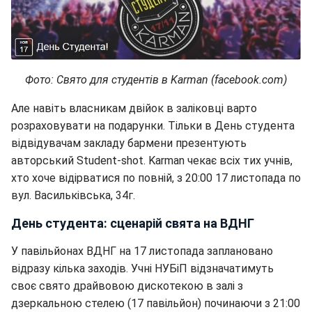
Фото: Свято для студентів в Karman (facebook.com)
Але навіть власникам двійок в заліковці варто
розраховувати на подарунки. Тільки в День студента
відвідувачам закладу бармени презентують
авторський Student-shot. Karman чекає всіх тих учнів,
хто хоче відірватися по повній, з 20:00 17 листопада по
вул. Васильківська, 34г.
День студента: сценарій свята на ВДНГ
У павільйонах ВДНГ на 17 листопада заплановано
відразу кілька заходів. Учні НУБіП відзначатимуть
своє свято драйвовою дискотекою в залі з
дзеркальною стелею (17 павільйон) починаючи з 21:00