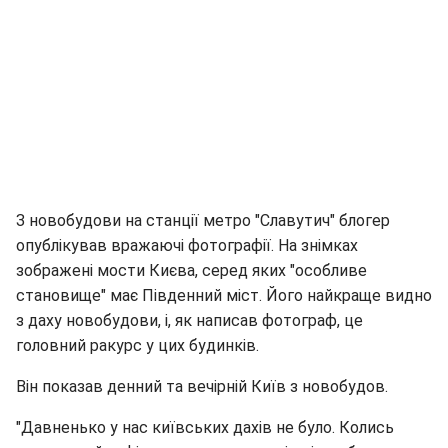
З новобудови на станції метро "Славутич" блогер
опублікував вражаючі фотографії. На знімках
зображені мости Києва, серед яких "особливе
становище" має Південний міст. Його найкраще видно
з даху новобудови, і, як написав фотограф, це
головний ракурс у цих будинків.
Він показав денний та вечірній Київ з новобудов.
"Давненько у нас київських дахів не було. Колись