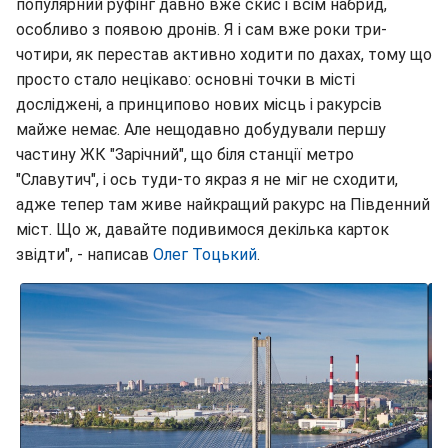
популярний руфінг давно вже скис і всім набрид,
особливо з появою дронів. Я і сам вже роки три-
чотири, як перестав активно ходити по дахах, тому що
просто стало нецікаво: основні точки в місті
досліджені, а принципово нових місць і ракурсів
майже немає. Але нещодавно добудували першу
частину ЖК "Зарічний", що біля станції метро
"Славутич", і ось туди-то якраз я не міг не сходити,
адже тепер там живе найкращий ракурс на Південний
міст. Що ж, давайте подивимося декілька карток
звідти", - написав
Олег Тоцький
.