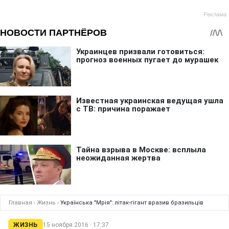
Главная
›
Жизнь
›
Українська "Мрія": літак-гігант вразив бразильців
ЖИЗНЬ
15 ноября 2016 · 17:37