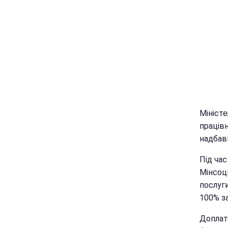
Міністе
праців
надбав
Під час
Мінсоц
послуги
100% за
Доплату