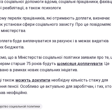
 із соціальної допомоги вдома, соціальні працівники, фахівц
ї реабілітації, а також психологи.
му перелік працівників, які отримають доплати, визначає
ик установи сфери соціального захисту. Про це повідомляє
міністерства.
оплата буде виплачуватися за рахунок і в межах видатків
их бюджетів.
мо, що в Міністерстві соціальної політики заявили про те,
нерам старше 75 років будуть
щомісяця доплачувати
. Це
вано в рамках нових соціальних ініціатив.
ці також
можуть докупити
необхідну кількість стажу для
ня пенсії. Особливо це актуально для заробітчан, і тих, хто
ав неофіційно.
рство социальной политики