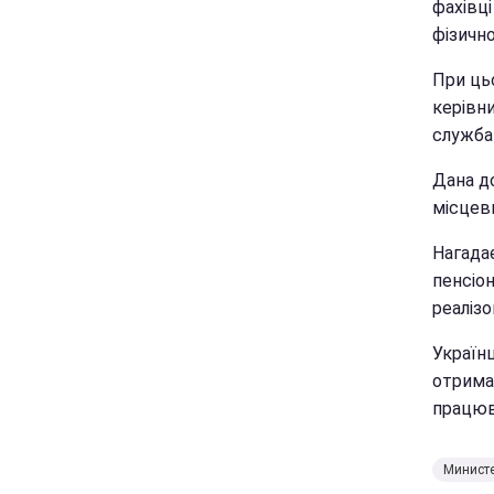
фахівці
фізично
При цьо
керівн
служба 
Дана д
місцев
Нагадає
пенсіо
реалізо
Україн
отриман
працюв
Министе