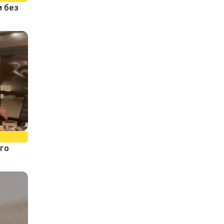
и без
го