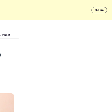
rbc.ua
ливчики
о