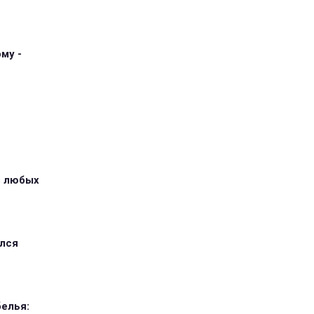
му -
з любых
ился
елья: