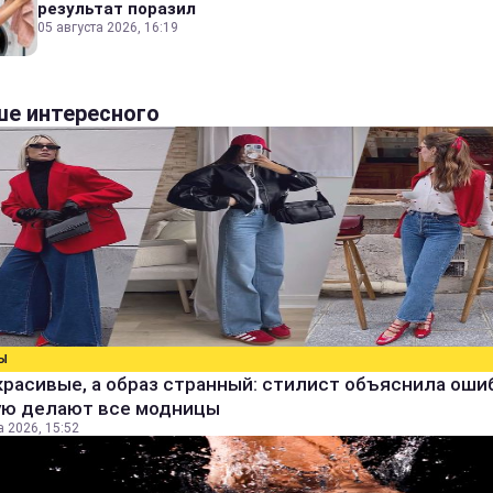
результат поразил
05 августа 2026, 16:19
е интересного
Ы
расивые, а образ странный: стилист объяснила ошиб
ую делают все модницы
а 2026, 15:52