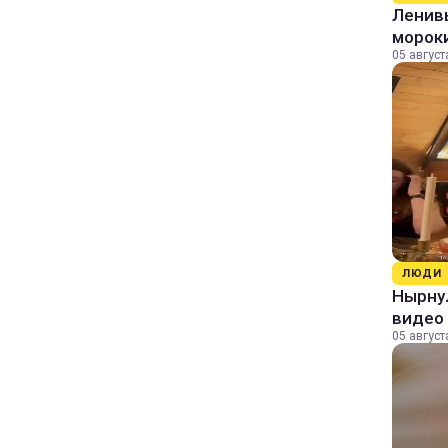
Ленивы
морок
05 август
ЛЮДИ
Нырнул
видео
05 август