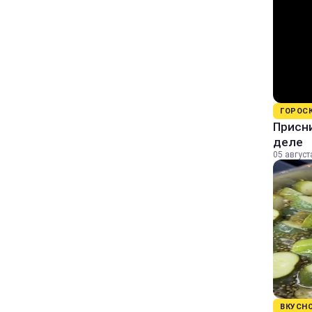
ГОРОС
Присни
деле
05 август
ВКУСН