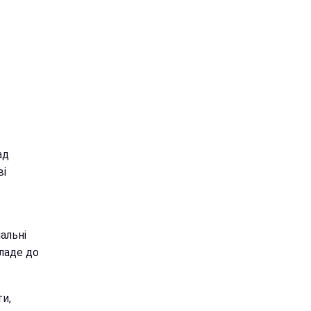
ад
ві
альні
ладе до
ти,