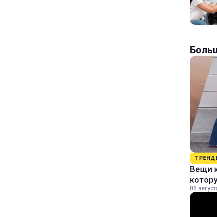
Больш
ТРЕНД
Вещи к
котор
05 август