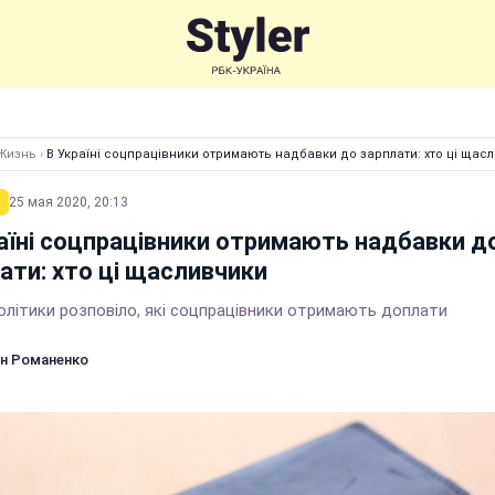
Жизнь
›
В Україні соцпрацівники отримають надбавки до зарплати: хто ці щас
25 мая 2020, 20:13
аїні соцпрацівники отримають надбавки д
ати: хто ці щасливчики
олітики розповіло, які соцпрацівники отримають доплати
н Романенко