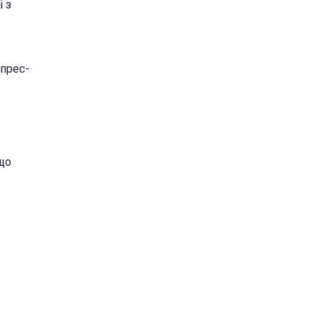
і з
 прес-
 що