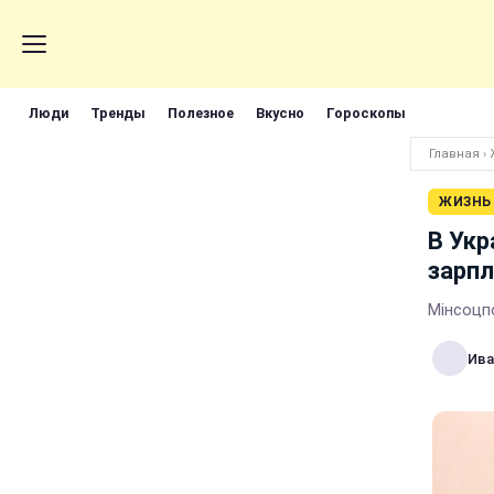
Люди
Тренды
Полезное
Вкусно
Гороскопы
Главная
›
ЖИЗНЬ
В Укр
зарпл
Мінсоцп
Ива