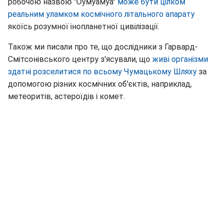
робочою назвою "Оумуамуа"
може бути цілком
реальним уламком космічного літального апарату
якоїсь розумної інопланетної цивілізації.
Також ми писали про те, що дослідники з Гарвард-
Смітсонівського центру з'ясували, що
живі організми
здатні розселитися по всьому Чумацькому Шляху
за
допомогою різних космічних об'єктів, наприклад,
метеоритів, астероїдів і комет.