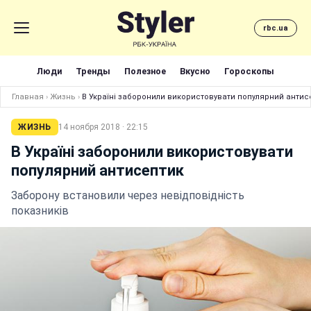
rbc.ua
Люди
Тренды
Полезное
Вкусно
Гороскопы
Главная
›
Жизнь
›
В Україні заборонили використовувати популярний антис
ЖИЗНЬ
14 ноября 2018 · 22:15
В Україні заборонили використовувати
популярний антисептик
Заборону встановили через невідповідність
показників