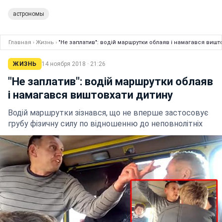
астрономы
Главная
›
Жизнь
›
"Не заплатив": водій маршрутки облаяв і намагався вишт
ЖИЗНЬ
14 ноября 2018 · 21:26
"Не заплатив": водій маршрутки облаяв
і намагався виштовхати дитину
Водій маршрутки зізнався, що не вперше застосовує
грубу фізичну силу по відношенню до неповнолітніх