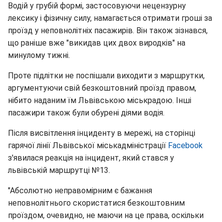
Водій у грубій формі, застосовуючи нецензурну
лексику і фізичну силу, намагається отримати гроші за
проїзд у неповнолітніх пасажирів. Він також зізнався,
що раніше вже "викидав цих двох виродків" на
минулому тижні.
Проте підлітки не поспішали виходити з маршрутки,
аргументуючи свій безкоштовний проїзд правом,
нібито наданим їм Львівською міськрадою. Інші
пасажири також були обурені діями водія.
Після висвітлення інциденту в мережі, на сторінці
гарячої лінії Львівської міськадміністрації
Facebook
з'явилася реакція на інцидент, який стався у
львівській маршрутці №13.
"Абсолютно неправомірним є бажання
неповнолітнього скористатися безкоштовним
проїздом, очевидно, не маючи на це права, оскільки