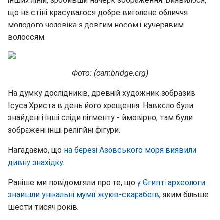
інших ліній, зробивши начерк зображення. Виявилося,
що на стіні красувалося добре виголене обличчя
молодого чоловіка з довгим носом і кучерявим
волоссям.
Фото: (cambridge.org)
На думку дослідників, древній художник зобразив
Ісуса Христа в день його хрещення. Навколо були
знайдені і інші сліди пігменту - ймовірно, там були
зображені інші релігійні фігури.
Нагадаємо, що
на березі Азовського моря виявили
дивну знахідку.
Раніше ми повідомляли про те, що
у Єгипті археологи
знайшли унікальні мумії жуків-скарабеїв
, яким більше
шести тисяч років.