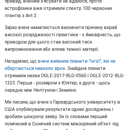
привид, вченим з'ясувати не вдалося, проте
астрофізики вже отримали спектр 100 червоних
гігантів з Ant 2.
Зараз вчені намагаються визначити причину вкрай
високої розрідженості галактики - є ймовірність, що
приводом для цього став високий тиск
випромінювання або вплив темної матерії.
Нагадаємо, що
вчені виявили планети-"ізгої", які не
обертаються навколо зірок.
Знайдені планети
отримали назви OGLE-2017-BLG-0560 і OGLE-2012-BLG-
1323. Перша - розміром з Юпітер, а друга - щось
середнє між Нептуном і Землею.
Ми писали, що вчені з Гарвардського університету в
США опублікували результати одних досліджень і
зробили шокуючу заяву. За їх словами перший
помічений в Сонячній системі міжзоряний об'єкт під