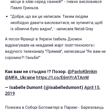
місце в хліві серед свиней!" - гнівно висловився
Павло Гриньов.
"Добре, що ви це написали. Таким людям
необхідно давати висловитися, не зупиняти, щоб
їх обличчя було видно", - написала Natali Gray.
А посол Франції в Україні Ізабель Дюмон
відреагувала на невдалий жарт політтехнолога і
ведучого телеканалу "Прямий", написавши "Як вам не
соромно?! Ганьба!"
Как вам не стыдно !? Позор.
@PavloKlimkin
@MFA_Ukraine
https://t.co/E6mYrATAnW
— Isabelle Dumont (@isabelledumont)
April 15,
2019
Пожежа в Соборі Богоматері в Парижі - Березовець