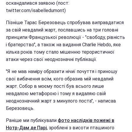
оскандалився заявою (пост:
twitter.com/isabelledumont)
Пізніше Тарас Березовець спробував виправдатися
за свій невдалий жарт, пославшись на три головні
принципи Французької революції - "свободу, рівність
і братерство", а також на видання Charlie Hebdo, яке
кілька років тому стало мішенню терористичної
атаки через свої неоднозначні публікації.
"Я не мав наміру образити нічиї почуття і приношу
свої вибачення всім, кого образив мій невдалий
жарт. Собор в моєму пості був всього лише
невдалою метафорою і тому я видаляю свій
неоднозначний жарт з минулого поста", - написав
Березовець.
Раніше ми публікували
фото наслідків пожежі в
Нотр-Дам де Парі
, зроблені з висоти пташиного