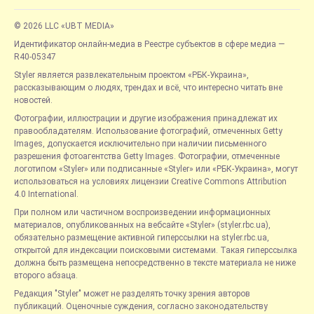
© 2026 LLC «UBT MEDIA»
Идентификатор онлайн-медиа в Реестре субъектов в сфере медиа —
R40-05347
Styler является развлекательным проектом «РБК-Украина»,
рассказывающим о людях, трендах и всё, что интересно читать вне
новостей.
Фотографии, иллюстрации и другие изображения принадлежат их
правообладателям. Использование фотографий, отмеченных Getty
Images, допускается исключительно при наличии письменного
разрешения фотоагентства Getty Images. Фотографии, отмеченные
логотипом «Styler» или подписанные «Styler» или «РБК-Украина», могут
использоваться на условиях лицензии Creative Commons Attribution
4.0 International.
При полном или частичном воспроизведении информационных
материалов, опубликованных на вебсайте «Styler» (styler.rbc.ua),
обязательно размещение активной гиперссылки на styler.rbc.ua,
открытой для индексации поисковыми системами. Такая гиперссылка
должна быть размещена непосредственно в тексте материала не ниже
второго абзаца.
Редакция "Styler" может не разделять точку зрения авторов
публикаций. Оценочные суждения, согласно законодательству