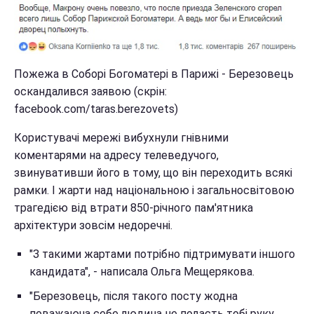
Пожежа в Соборі Богоматері в Парижі - Березовець
оскандалився заявою (скрін:
facebook.com/taras.berezovets)
Користувачі мережі вибухнули гнівними
коментарями на адресу телеведучого,
звинувативши його в тому, що він переходить всякі
рамки. І жарти над національною і загальносвітовою
трагедією від втрати 850-річного пам'ятника
архітектури зовсім недоречні.
"З такими жартами потрібно підтримувати іншого
кандидата", - написала Ольга Мещерякова.
"Березовець, після такого посту жодна
поважаюча себе людина не подасть тобі руку.