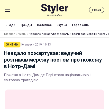
rbc.ua
Люди
Тренды
Полезное
Вкусно
Гороскопы
Главная
›
Жизнь
›
Невдало пожартував: ведучий розгнівав мережу постом 
ЖИЗНЬ
16 апреля 2019, 10:33
Невдало пожартував: ведучий
розгнівав мережу постом про пожежу
в Нотр-Дамі
Пожежа в Нотр-Дам де Парі стала національною і
світовою трагедією