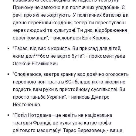
Причому не залежно від політичних уподобань. Є
речі, про які не жартують. У політичних баталіях ви
давно перейшли кордони, тепер ти переступаєш
через людські та культурні. Ти дно, відображення
своєї команди", - висловився Ерік Король.
"Тарас, від вас є користь. Ви приклад для дітей,
яким дол***бом не варто бути", - прокоментував
Олексій Віталійович.
"Сподіваюся, завтра зранку вас довічно оголосять
персоною нон-грата в ЄС і більше ніхто ніколи не
подасть вам руки в пристойному суспільстві. Ви
просто ганьба України", - написав Дмитро
Нестеченко.
"Попіл Нотрдама - це навіть не національна
трагедія Франції, це культурна катастрофа
світового масштабу! Тарас Березовець - ваше