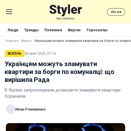
rbc.ua
Люди
Тренды
Полезное
Вкусно
Гороскопы
Главная
›
Жизнь
›
Українцям можуть зламувати квартири за борги по комун
ЖИЗНЬ
26 мая 2020, 07:16
Українцям можуть зламувати
квартири за борги по комуналці: що
вирішила Рада
В Україні запропонували дозволити зламувати квартири
боржників
Иван Романенко