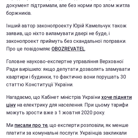
документ підтримали, але без норми про злом житла
боржників.
Інший автор законопроекту Юрій Камельчук також
заявив, що ніхто виламувати двері не буде, і
законопроект приймуть без скандальної поправки.
Про це повідомляє
OBOZREVATEL
.
Головне науково-експертне управління Верховної
Ради вирішило: якщо депутати дозволять зламувати
квартири і будинки, то фактично вони порушать 30
статтю Конституції України.
Нагадаємо, що Кабінет міністрів України
хоче підняти
ціну
на електрику для населення. При цьому тарифи
можуть зрости вже з 1 жовтня 2020 року.
Ми
писали про те
, що експерти розповіли, як менше
платити за комунальні послуги. Українців закликали