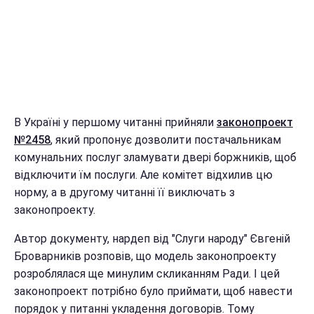
В Україні у першому читанні прийняли
законопроект
№2458
, який пропонує дозволити постачальникам
комунальних послуг зламувати двері боржників, щоб
відключити їм послуги. Але комітет відхилив цю
норму, а в другому читанні її виключать з
законопроекту.
Автор документу, нардеп від "Слуги народу" Євгеній
Броварників розповів, що модель законопроекту
розроблялася ще минулим скликанням Ради. І цей
законопроект потрібно було приймати, щоб навести
порядок у питанні укладення договорів. Тому