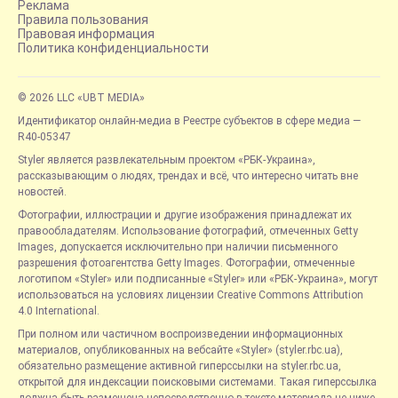
Реклама
Правила пользования
Правовая информация
Политика конфиденциальности
© 2026 LLC «UBT MEDIA»
Идентификатор онлайн-медиа в Реестре субъектов в сфере медиа —
R40-05347
Styler является развлекательным проектом «РБК-Украина»,
рассказывающим о людях, трендах и всё, что интересно читать вне
новостей.
Фотографии, иллюстрации и другие изображения принадлежат их
правообладателям. Использование фотографий, отмеченных Getty
Images, допускается исключительно при наличии письменного
разрешения фотоагентства Getty Images. Фотографии, отмеченные
логотипом «Styler» или подписанные «Styler» или «РБК-Украина», могут
использоваться на условиях лицензии Creative Commons Attribution
4.0 International.
При полном или частичном воспроизведении информационных
материалов, опубликованных на вебсайте «Styler» (styler.rbc.ua),
обязательно размещение активной гиперссылки на styler.rbc.ua,
открытой для индексации поисковыми системами. Такая гиперссылка