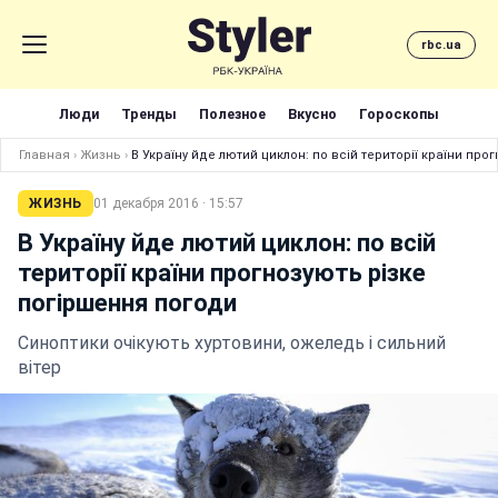
rbc.ua
Люди
Тренды
Полезное
Вкусно
Гороскопы
Главная
›
Жизнь
›
В Україну йде лютий циклон: по всій території країни пр
ЖИЗНЬ
01 декабря 2016 · 15:57
В Україну йде лютий циклон: по всій
території країни прогнозують різке
погіршення погоди
Синоптики очікують хуртовини, ожеледь і сильний
вітер