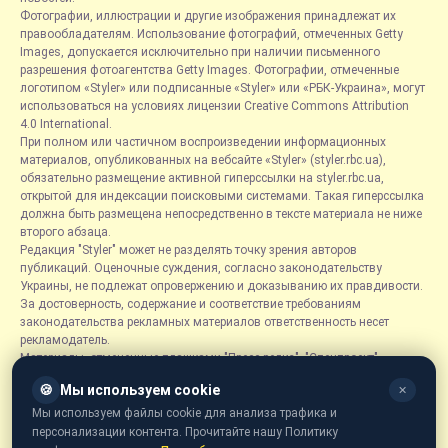
Фотографии, иллюстрации и другие изображения принадлежат их
правообладателям. Использование фотографий, отмеченных Getty
Images, допускается исключительно при наличии письменного
разрешения фотоагентства Getty Images. Фотографии, отмеченные
логотипом «Styler» или подписанные «Styler» или «РБК-Украина», могут
использоваться на условиях лицензии Creative Commons Attribution
4.0 International.
При полном или частичном воспроизведении информационных
материалов, опубликованных на вебсайте «Styler» (styler.rbc.ua),
обязательно размещение активной гиперссылки на styler.rbc.ua,
открытой для индексации поисковыми системами. Такая гиперссылка
должна быть размещена непосредственно в тексте материала не ниже
второго абзаца.
Редакция "Styler" может не разделять точку зрения авторов
публикаций. Оценочные суждения, согласно законодательству
Украины, не подлежат опровержению и доказыванию их правдивости.
За достоверность, содержание и соответствие требованиям
законодательства рекламных материалов ответственность несет
рекламодатель.
Материалы, отмеченные плашками "Пресс-релиз", "Спецпроект",
"Партнерский материал", "Promo", "Благотворительность" и "Резонанс",
🍪
Мы используем cookie
✕
размещаются на правах рекламы.
Рубрика «Новости компаний» является информационным форматом,
Мы используем файлы cookie для анализа трафика и
содержащим новости, сообщения и объявления, связанные с
персонализации контента. Прочитайте нашу Политику
деятельностью компаний, и основывается на информации,