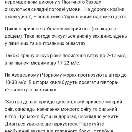
переміщенням циклону з Північного Заходу
очікуються складні погодні умови... На дорогах країни
ожеледиця", – повідомляє Український гідрометцентр.
Циклон принесе в Україну мокрий сніг (на півдні з
дощем). Така погода очікується вночі у західних, вдень
у північних та центральних областях.
Також країну очікує різке посилення вітру до 7-12 м/с,
а на півночі місцями до 17-22 м/с.
На Азовському і Чорному морях прогнозують вітер до
18-30 м/с. В шторм хвилі будуть досягати півтора-
п'яти метрів заввишки.
"Завтра до нас прийде циклон, який принесе мокрий
сніг, ожеледь, налипання мокрого снігу та сильний
вітер. Що може бути на дорогах, нескладно уявити.
Дивіться уважно, де паркуєтеся. Підготуйте
необхідний захист від головного болю і стрибків