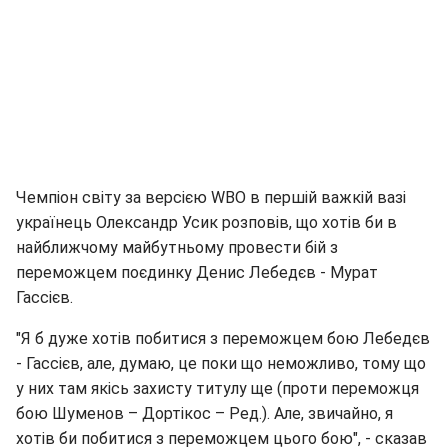
Чемпіон світу за версією WBO в першій важкій вазі
українець Олександр Усик розповів, що хотів би в
найближчому майбутньому провести бій з
переможцем поєдинку Денис Лебедєв - Мурат
Гассієв.
"Я б дуже хотів побитися з переможцем бою Лебедєв
- Гассієв, але, думаю, це поки що неможливо, тому що
у них там якісь захисту титулу ще (проти переможця
бою Шуменов – Дортікос – Ред.). Але, звичайно, я
хотів би побитися з переможцем цього бою", - сказав