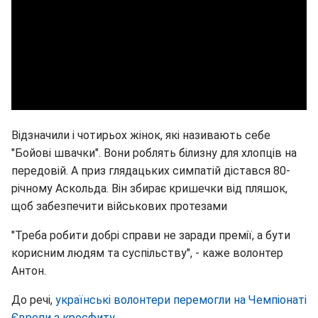
Відзначили і чотирьох жінок, які називають себе
"Бойові швачки". Вони роблять білизну для хлопців на
передовій. А приз глядацьких симпатій дістався 80-
річному Аскольда. Він збирає кришечки від пляшок,
щоб забезпечити військових протезами
"Треба робити добрі справи не заради премії, а бути
корисним людям та суспільству", - каже волонтер
Антон.
До речі,
українські волонтери перемогли на Чемпіонаті
Європи з кросфиту
.