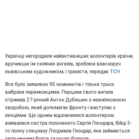
Українці нагородили найактивніших волонтерів країни,
вручивши їм скляних ангелів, зроблені власноруч
львівським художником, і грамоти, передає
ТСН
.
Все було заявлено 95 номінантів і тільки трьох
вибрали переможцями. Першим свого ангела
отримав 27-річний Антон Дубишин з невиліковною
хворобою, який допомагає фронту і виступає з
лекціями. Ще одним відзначилися волонтером
виявилася сестра полоненого Сергія Глондара, бійці 3-
го полку спецназу Людмила Глондар, яка займається
звільненням брата та інших бранців.