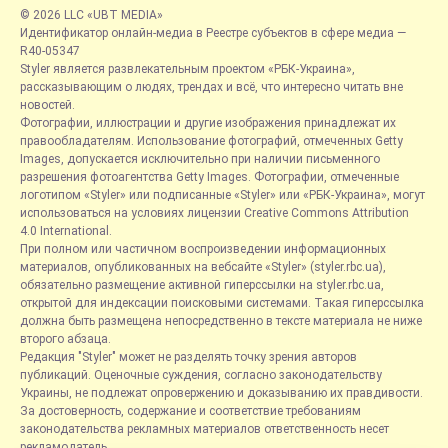
© 2026 LLC «UBT MEDIA»
Идентификатор онлайн-медиа в Реестре субъектов в сфере медиа —
R40-05347
Styler является развлекательным проектом «РБК-Украина»,
рассказывающим о людях, трендах и всё, что интересно читать вне
новостей.
Фотографии, иллюстрации и другие изображения принадлежат их
правообладателям. Использование фотографий, отмеченных Getty
Images, допускается исключительно при наличии письменного
разрешения фотоагентства Getty Images. Фотографии, отмеченные
логотипом «Styler» или подписанные «Styler» или «РБК-Украина», могут
использоваться на условиях лицензии Creative Commons Attribution
4.0 International.
При полном или частичном воспроизведении информационных
материалов, опубликованных на вебсайте «Styler» (styler.rbc.ua),
обязательно размещение активной гиперссылки на styler.rbc.ua,
открытой для индексации поисковыми системами. Такая гиперссылка
должна быть размещена непосредственно в тексте материала не ниже
второго абзаца.
Редакция "Styler" может не разделять точку зрения авторов
публикаций. Оценочные суждения, согласно законодательству
Украины, не подлежат опровержению и доказыванию их правдивости.
За достоверность, содержание и соответствие требованиям
законодательства рекламных материалов ответственность несет
рекламодатель.