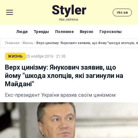
rbc.ua
Люди
Тренды
Полезное
Вкусно
Гороскопы
Главная
›
Жизнь
›
Верх цинізму: Янукович заявив, що йому "шкода хлопців, я
ЖИЗНЬ
25 ноября 2016 · 21:30
Верх цинізму: Янукович заявив, що
йому "шкода хлопців, які загинули на
Майдані"
Екс-президент України вразив своїм цинізмом