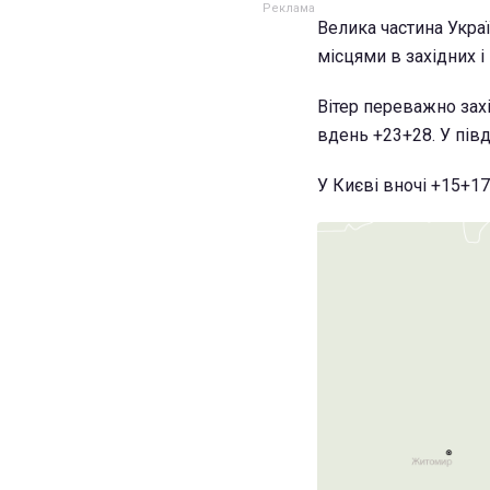
Велика частина Укра
місцями в західних і 
Вітер переважно захі
вдень +23+28. У півд
У Києві вночі +15+17