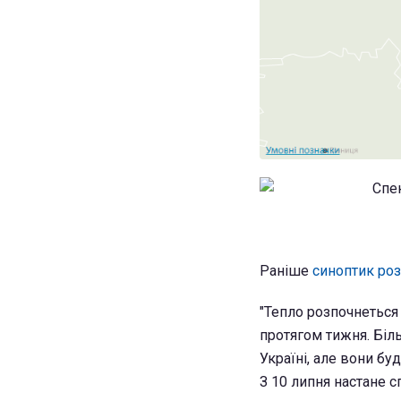
Раніше
синоптик роз
"Тепло розпочнеться 
протягом тижня. Біль
Україні, але вони бу
З 10 липня настане с