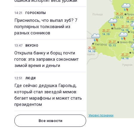
ошибка испортит весь урожай
14:21
ГОРОСКОПЫ
Приснилось, что выпал зуб? 7
популярных толкований из
разных сонников
13:47
ВКУСНО
Открыла банку и борщ почти
готов: эта заправка сэкономит
зимой время и деньги
12:51
ЛЮДИ
Где сейчас дедушка Гарольд,
который стал звездой мемов:
бегает марафоны и может стать
президентом
Все новости