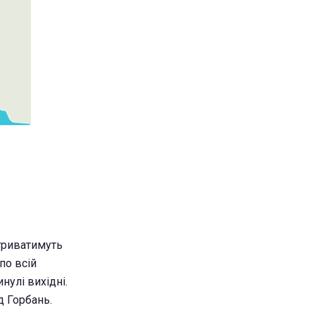
 триватимуть
по всій
нулі вихідні.
д Горбань.