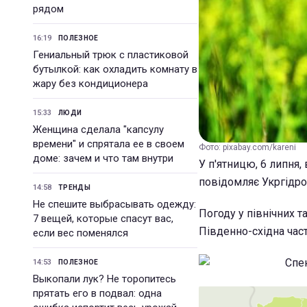
рядом
16:19
ПОЛЕЗНОЕ
Гениальный трюк с пластиковой
бутылкой: как охладить комнату в
жару без кондиционера
15:33
ЛЮДИ
Женщина сделала "капсулу
времени" и спрятала ее в своем
Фото: pixabay.com/kareni
доме: зачем и что там внутри
У п'ятницю, 6 липня,
повідомляє Укргідр
14:58
ТРЕНДЫ
Не спешите выбрасывать одежду:
Погоду у північних т
7 вещей, которые спасут вас,
Південно-східна част
если вес поменялся
14:53
ПОЛЕЗНОЕ
Выкопали лук? Не торопитесь
прятать его в подвал: одна