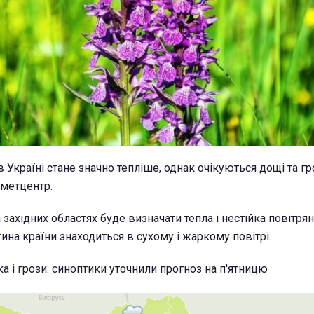
 в Україні стане значно тепліше, однак очікуються дощі та гр
ометцентр.
а західних областях буде визначати тепла і нестійка повітрян
ина країни знаходиться в сухому і жаркому повітрі.