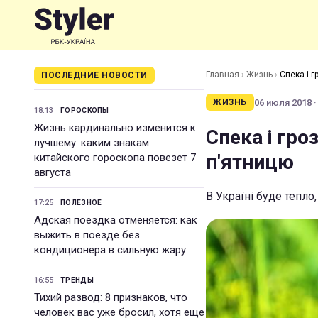
Главная
›
Жизнь
›
Спека і г
ПОСЛЕДНИЕ НОВОСТИ
06 июля 2018 ·
ЖИЗНЬ
18:13
ГОРОСКОПЫ
Жизнь кардинально изменится к
Спека і гро
лучшему: каким знакам
п'ятницю
китайского гороскопа повезет 7
августа
В Україні буде тепло
17:25
ПОЛЕЗНОЕ
Адская поездка отменяется: как
выжить в поезде без
кондиционера в сильную жару
16:55
ТРЕНДЫ
Тихий развод: 8 признаков, что
человек вас уже бросил, хотя еще