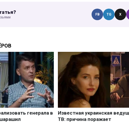
татья?
FB
TG
X
узьями