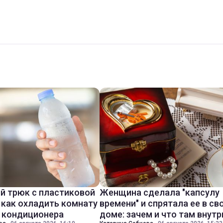
й трюк с пластиковой
Женщина сделала "капсулу
 как охладить комнату
времени" и спрятала ее в св
з кондиционера
доме: зачем и что там внутр