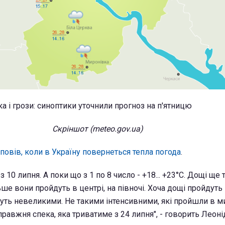
Скріншот (meteo.gov.ua)
повів, коли в Україну повернеться тепла погода
.
з 10 липня. А поки що з 1 по 8 число - +18... +23°С. Дощі ще
ше вони пройдуть в центрі, на півночі. Хоча дощі пройдуть 
дуть невеликими. Не такими інтенсивними, які пройшли в ми
правжня спека, яка триватиме з 24 липня", - говорить Леоні