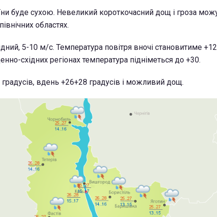
їни буде сухою. Невеликий короткочасний дощ і гроза мож
північних областях.
дний, 5-10 м/с. Температура повітря вночі становитиме +12
енно-східних регіонах температура підніметься до +30.
 градусів, вдень +26+28 градусів і можливий дощ.