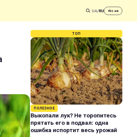
UA
/
RU
rbc.ua
ТОП
а
ПОЛЕЗНОЕ
Выкопали лук? Не торопитесь
прятать его в подвал: одна
ошибка испортит весь урожай