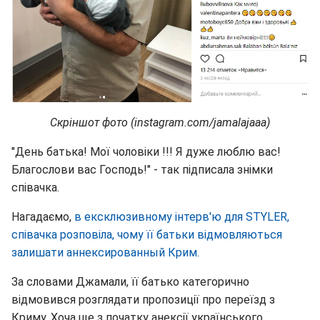
Скріншот фото (instagram.com/jamalajaaa)
"День батька! Мої чоловіки !!! Я дуже люблю вас!
Благослови вас Господь!" - так підписала знімки
співачка.
Нагадаємо,
в ексклюзивному інтерв'ю для STYLER,
співачка розповіла, чому її батьки відмовляються
залишати аннексированный Крим.
За словами Джамали, її батько категорично
відмовився розглядати пропозиції про переїзд з
Криму. Хоча ще з початку анексії українського