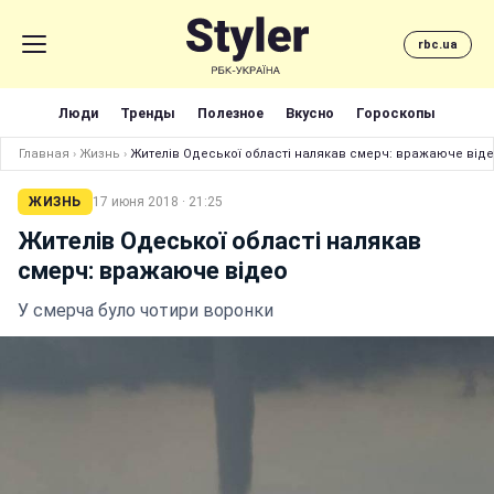
rbc.ua
Люди
Тренды
Полезное
Вкусно
Гороскопы
Главная
›
Жизнь
›
Жителів Одеської області налякав смерч: вражаюче від
ЖИЗНЬ
17 июня 2018 · 21:25
Жителів Одеської області налякав
смерч: вражаюче відео
У смерча було чотири воронки