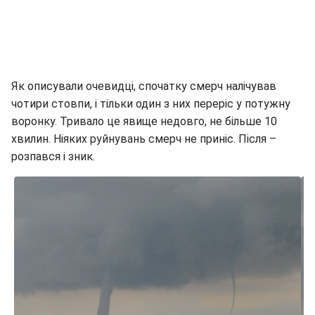
Як описували очевидці, спочатку смерч налічував
чотири стовпи, і тільки один з них переріс у потужну
воронку. Тривало це явище недовго, не більше 10
хвилин. Ніяких руйнувань смерч не приніс. Після –
розпався і зник.