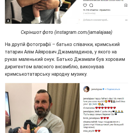
Скріншот фото (instagram.com/jamalajaaa)
На другій фотографії – батько співачки, кримський
татарин Алім Айярович Джамаладинов, у якого на
руках маленький онук. Батько Джамали був хоровим
диригентом власного ансамблю, виконував
кримськотатарську народну музику.