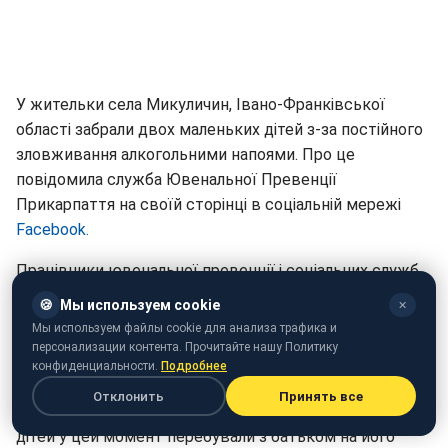
У жительки села Микуличин, Івано-Франківської
області забрали двох маленьких дітей з-за постійного
зловживання алкогольними напоями. Про це
повідомила служба Ювенальної Превенції
Прикарпаття на своїй сторінці в соціальній мережі
Facebook.
Працівники ювенальної превенції і соціальних служб
прийшли з перевіркою до 33-річної жительки села
🍪
Мы используем cookie
✕
Микуличин і виявили її сплячою після чергового
Мы используем файлы cookie для анализа трафика и
вживання алкоголю.
персонализации контента. Прочитайте нашу Политику
конфиденциальности.
Подробнее
В брудному, занедбаному будинку знаходилося двоє
Отклонить
Принять все
дітей, 2-річна дівчинка та 5-річний хлопчик. Ще двоє
дітей у цей момент перебували з батьком на його