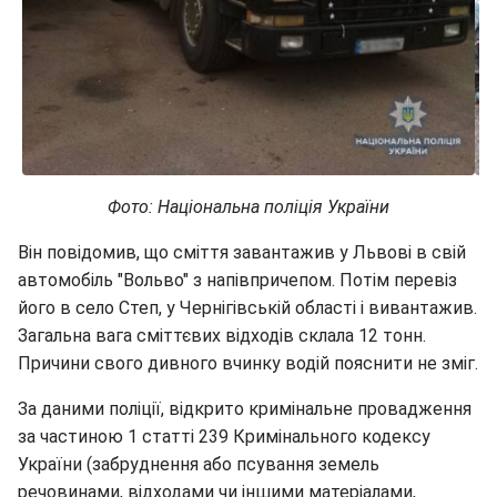
Фото: Національна поліція України
Він повідомив, що сміття завантажив у Львові в свій
автомобіль "Вольво" з напівпричепом. Потім перевіз
його в село Степ, у Чернігівській області і вивантажив.
Загальна вага сміттєвих відходів склала 12 тонн.
Причини свого дивного вчинку водій пояснити не зміг.
За даними поліції, відкрито кримінальне провадження
за частиною 1 статті 239 Кримінального кодексу
України (забруднення або псування земель
речовинами, відходами чи іншими матеріалами,