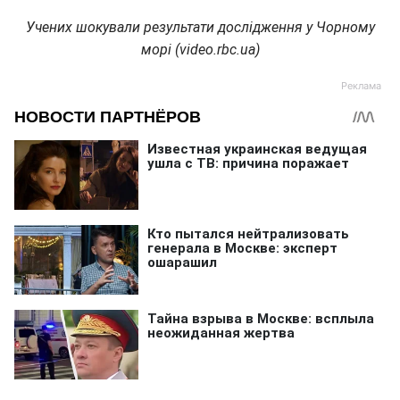
Учених шокували результати дослідження у Чорному
морі (video.rbc.ua)