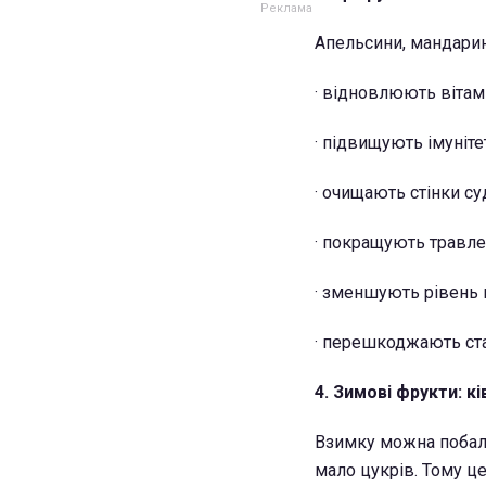
Апельсини, мандарин
· відновлюють вітам
· підвищують імуніте
· очищають стінки су
· покращують травле
· зменшують рівень 
· перешкоджають ст
4. Зимові фрукти: кі
Взимку можна побалу
мало цукрів. Тому це