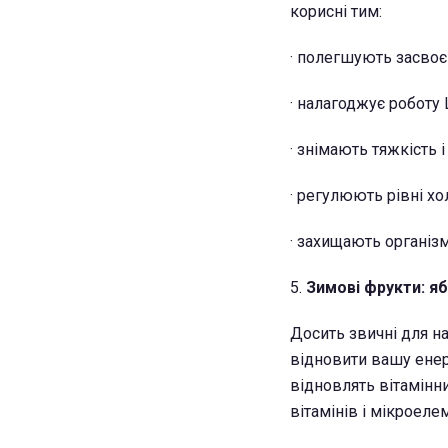
корисні тим:
· полегшують засвоєн
· налагоджує робот
· знімають тяжкість 
· регулюють рівні хо
· захищають організм
5.
Зимові фрукти: яб
Досить звичні для на
відновити вашу енер
відновлять вітамінни
вітамінів і мікроеле