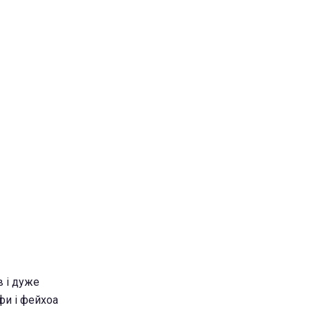
в і дуже
фи і фейхоа