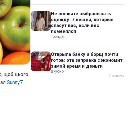
Не спешите выбрасывать
одежду: 7 вещей, которые
спасут вас, если вес
поменялся
Тренды
Открыла банку и борщ почти
готов: эта заправка сэкономит
зимой время и деньги
Вкусно
о, щоб цього
тал
Sunny7.