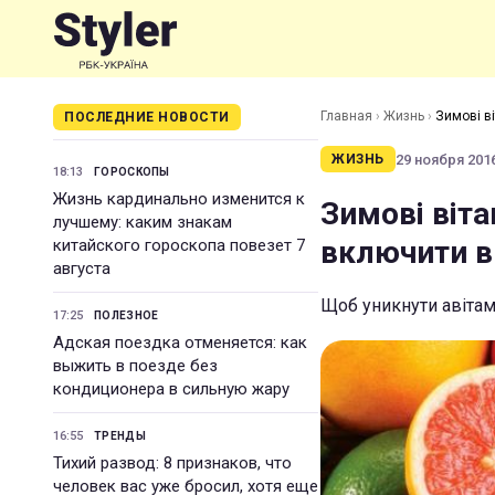
Главная
›
Жизнь
›
Зимові ві
ПОСЛЕДНИЕ НОВОСТИ
29 ноября 2016
ЖИЗНЬ
18:13
ГОРОСКОПЫ
Жизнь кардинально изменится к
Зимові віта
лучшему: каким знакам
включити в
китайского гороскопа повезет 7
августа
Щоб уникнути авітамі
17:25
ПОЛЕЗНОЕ
Адская поездка отменяется: как
выжить в поезде без
кондиционера в сильную жару
16:55
ТРЕНДЫ
Тихий развод: 8 признаков, что
человек вас уже бросил, хотя еще