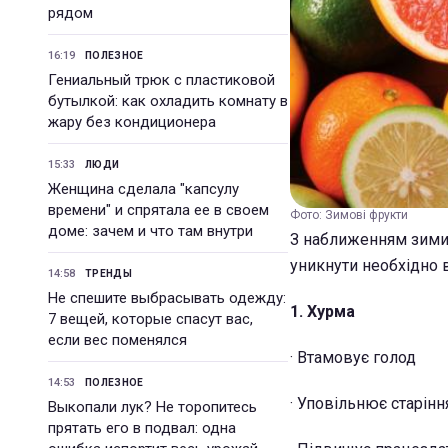
рядом
16:19
ПОЛЕЗНОЕ
Гениальный трюк с пластиковой
бутылкой: как охладить комнату в
жару без кондиционера
15:33
ЛЮДИ
Женщина сделала "капсулу
времени" и спрятала ее в своем
Фото: Зимові фрукти
доме: зачем и что там внутри
З наближенням зими 
уникнути необхідно 
14:58
ТРЕНДЫ
Не спешите выбрасывать одежду:
1. Хурма
7 вещей, которые спасут вас,
если вес поменялся
· Втамовує голод
14:53
ПОЛЕЗНОЕ
· Уповільнює старінн
Выкопали лук? Не торопитесь
прятать его в подвал: одна