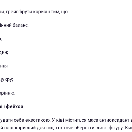
и, грейпфрути корисні тим, що:
інний баланс;
т;
дин;
ння;
цукру;
арінню;
ві і фейхоа
вати себе екзотикою. У ківі міститься маса антиоксиданті
й плід корисний для тих, хто хоче зберегти свою фігуру. Ки