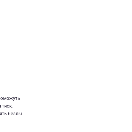
опоможуть
 тиск,
ять безліч