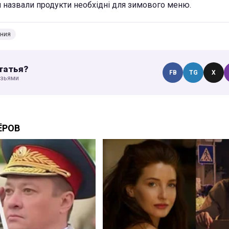
и назвали продукти необхідні для зимового меню.
ения
татья?
FB
TG
X
узьями