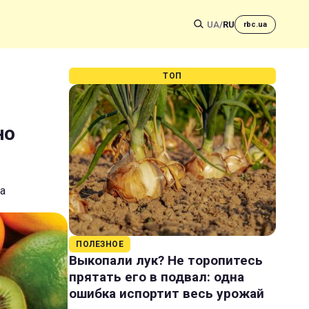
UA
/
RU
rbc.ua
ТОП
но
ка
ПОЛЕЗНОЕ
Выкопали лук? Не торопитесь
прятать его в подвал: одна
ошибка испортит весь урожай