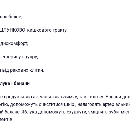
ня білків;
у ШЛУНКОВО-кишкового тракту;
і дискомфорт;
лестерину і цукру;
 від ракових клітин.
лука і банани
с продукти, які актуальні як взимку, так і влітку. Банани д
гію, допоможуть очиститися шкірі, налагодять артеріальний
й баланс. Яблука допоможуть схуднути, зміцнять зуби, міст
ментів.