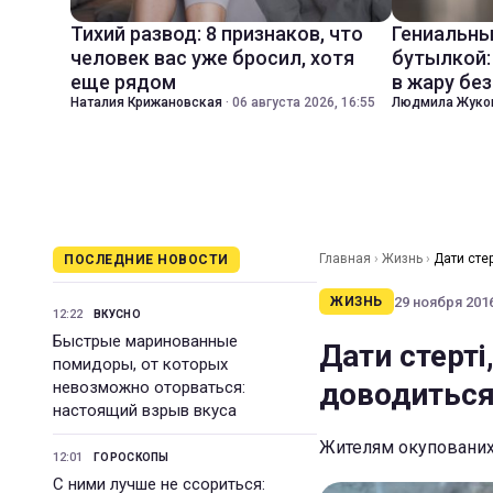
Тихий развод: 8 признаков, что
Гениальны
человек вас уже бросил, хотя
бутылкой:
еще рядом
в жару бе
Наталия Крижановская
·
06 августа 2026, 16:55
Людмила Жуко
Главная
›
Жизнь
›
Дати сте
ПОСЛЕДНИЕ НОВОСТИ
29 ноября 2016
ЖИЗНЬ
12:22
ВКУСНО
Быстрые маринованные
Дати стерті
помидоры, от которых
доводиться
невозможно оторваться:
настоящий взрыв вкуса
Жителям окупованих 
12:01
ГОРОСКОПЫ
С ними лучше не ссориться: