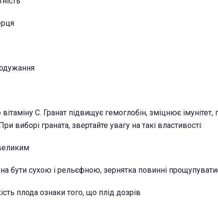
тність
ерця
 одужання
о вітаміну С. Гранат підвищує гемоглобін, зміцнює імунітет,
При виборі граната, звертайте увагу на такі властивості:
 великим
нна бути сухою і рельєфною, зернятка повинні прощупувати
кість плода ознаки того, що плід дозрів