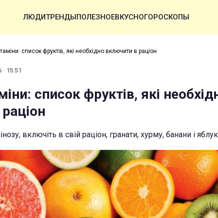
ЛЮДИ
ТРЕНДЫ
ПОЛЕЗНОЕ
ВКУСНО
ГОРОСКОПЫ
таміни: список фруктів, які необхідно включити в раціон
 · 15:51
міни: список фруктів, які необхід
 раціон
нозу, включіть в свій раціон, гранати, хурму, банани і яблу