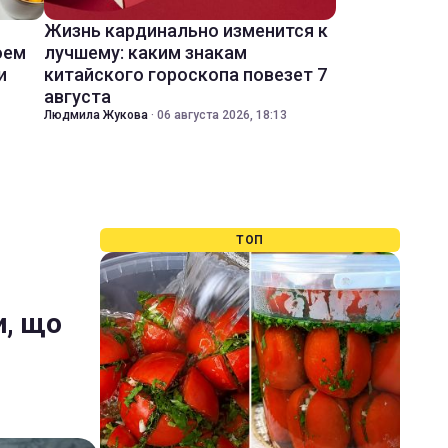
Жизнь кардинально изменится к
оем
лучшему: каким знакам
и
китайского гороскопа повезет 7
августа
Людмила Жукова
·
06 августа 2026, 18:13
ТОП
и, що