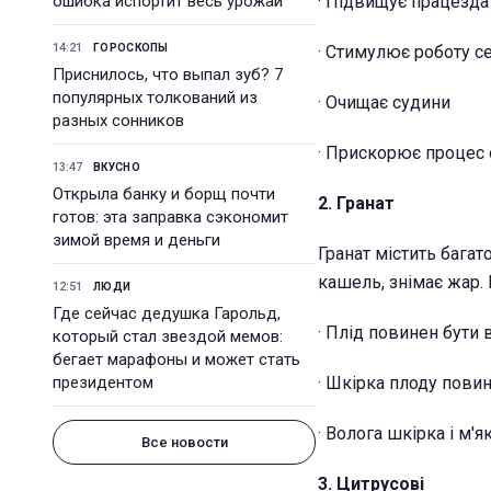
ошибка испортит весь урожай
· Підвищує працезда
14:21
ГОРОСКОПЫ
· Стимулює роботу с
Приснилось, что выпал зуб? 7
популярных толкований из
· Очищає судини
разных сонников
· Прискорює процес
13:47
ВКУСНО
Открыла банку и борщ почти
2. Гранат
готов: эта заправка сэкономит
зимой время и деньги
Гранат містить багат
кашель, знімає жар. 
12:51
ЛЮДИ
Где сейчас дедушка Гарольд,
· Плід повинен бути
который стал звездой мемов:
бегает марафоны и может стать
президентом
· Шкірка плоду пови
· Волога шкірка і м'я
Все новости
3. Цитрусові