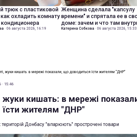
й трюк с пластиковой
Женщина сделала "капсулу
 как охладить комнату
времени" и спрятала ее в св
з кондиционера
доме: зачем и что там внутр
ва
·
06 августа 2026, 16:19
Катерина Собкова
·
06 августа 2026, 15:33
рті, жуки кишать: в мережі показали, що доводиться їсти жителям "ДНР"
 · 15:46
, жуки кишать: в мережі показал
 їсти жителям "ДНР"
територій Донбасу "впарюють" прострочені товари