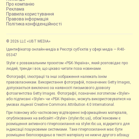
Про компанію
Реклама
Правила користування
Правова інформація
Політика конфіденційності
© 2026 LLC «UBT MEDIA»
Ідентифікатор онлайн-медіа в Реєстрі суб’єктів у сфері медіа — R40-
05347
Styler є розважальним проєктом «РБК-Україна», який розповідає про
людей, тренди і все, що цікаво читати поза новинами.
Фотографії, ілюстрації та інші зображення належать їхнім
правовласникам. Використання фотографій, позначених Getty Images,
допускається виключно за наявності письмового дозволу
фотоагентства Getty Images. Фотографії, позначені логотипом «Styler»
або підписані «Styler» чи «РБК-Україна», можуть використовуватися на
умовах ліцензії Creative Commons Attribution 4.0 International.
При повному або частковому відтворенні інформаційних матеріалів,
опублікованих на вебсайті «Styler» (styler.rbc.ua), обов'язковим є
розміщення активного гіперпосилання на styler.rbc.ua, відкритого для
індексації пошуковими системами. Таке гіперпосилання має бути
розміщене безпосередньо в тексті матеріалу не нижче другого абзацу.