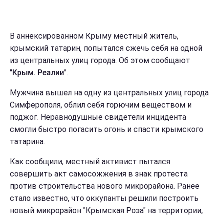
В аннексированном Крыму местный житель,
крымский татарин, попытался сжечь себя на одной
из центральных улиц города. Об этом сообщают
"
Крым. Реалии
".
Мужчина вышел на одну из центральных улиц города
Симферополя, облил себя горючим веществом и
поджог. Неравнодушные свидетели инцидента
смогли быстро погасить огонь и спасти крымского
татарина.
Как сообщили, местный активист пытался
совершить акт самосожжения в знак протеста
против строительства нового микрорайона. Ранее
стало известно, что оккупанты решили построить
новый микрорайон "Крымская Роза" на территории,