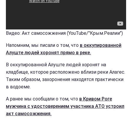
Видео: Акт самосожжения (YouTube/"Крым.Реалии")
Напомним, мы писали о том, что
в оккупированной
Алуште людей хоронят прямо в реке.
В оккупированной Алуште людей хоронят на
кладбище, которое расположено вблизи реки Алагес.
Таким образом, захоронения находятся практически
в водоеме.
А ранее мы сообщали о том, что
в Кривом Роге
мужчина с удостоверением участника АТО устроил
акт самосожжения.