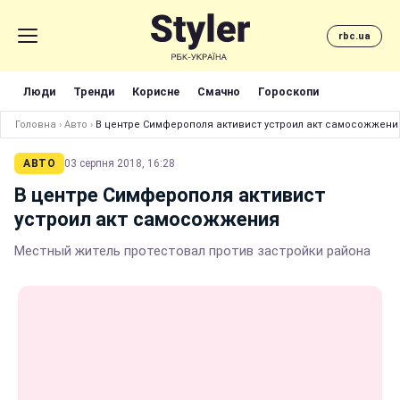
rbc.ua
Люди
Тренди
Корисне
Смачно
Гороскопи
Головна
›
Авто
›
В центре Симферополя активист устроил акт самосожжени
АВТО
03 серпня 2018, 16:28
В центре Симферополя активист
устроил акт самосожжения
Местный житель протестовал против застройки района