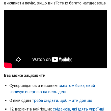
викликати печію, якщо ви з'їсте їх багато натщесерце.
Вас може зацікавити
Суперсніданок з високим
вмістом білка, який
насичує енергією на весь день
О якій одині
треба снідати, щоб жити довше
12 варіантів найгірших
сніданків, які їдять українці