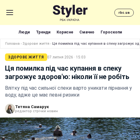
rbc.ua
Люди
Тренди
Корисне
Смачно
Гороскопи
Головна
›
Здорове життя
›
Ця помилка під час купання в спеку загрожує здор
ЗДОРОВЕ ЖИТТЯ
07 липня 2026 · 15:03
Ця помилка під час купання в спеку
загрожує здоров'ю: ніколи її не робіть
Влітку під час сильної спеки варто уникати пірнання у
воду, адже це має певні ризики
Тетяна Самарук
редактор стрічки новин