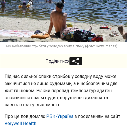
Чим небезпечно стрибати у холодну воду в спеку (фото: Getty Images)
Поділитися
Під час сильної спеки стрибок у холодну воду може
закінчитися не лише судомами, а й небезпечним для
життя шоком. Різкий перепад температур здатен
спричинити спазм судин, порушення дихання та
навіть втрату свідомості.
Про це повідомляє
РБК-Україна
з посиланням на сайт
Verywell Нealth.