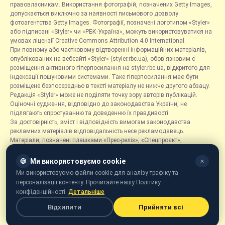
правовласникам. Використання фотографій, позначених Getty Images,
допускається виключно за наявності письмового дозволу
фотоагентства Getty Images. Фотографії, позначені логотипом «Styler»
або підписані «Styler» чи «РБК-Україна», можуть використовуватися на
умовах ліцензії Creative Commons Attribution 4.0 International.
При повному або частковому відтворенні інформаційних матеріалів,
опублікованих на вебсайті «Styler» (styler.rbc.ua), обов'язковим є
розміщення активного гіперпосилання на styler.rbc.ua, відкритого для
індексації пошуковими системами. Таке гіперпосилання має бути
розміщене безпосередньо в тексті матеріалу не нижче другого абзацу.
Редакція «Styler» може не поділяти точку зору авторів публікацій.
Оціночні судження, відповідно до законодавства України, не
підлягають спростуванню та доведенню їх правдивості.
За достовірність, зміст і відповідність вимогам законодавства
рекламних матеріалів відповідальність несе рекламодавець.
Матеріали, позначені плашками «Прес-реліз», «Спецпроєкт»,
«Партнерський матеріал», «Promo», «Благодійність» та «Резонанс»,
розміщуються на правах реклами.
🍪
Ми використовуємо cookie
✕
Рубрика «Новини компаній» є інформаційним форматом, що містить
Ми використовуємо файли cookie для аналізу трафіку та
новини, повідомлення та оголошення, пов'язані з діяльністю
персоналізації контенту. Прочитайте нашу Політику
компаній, і ґрунтується на інформації, наданій відповідними
конфіденційності.
Детальніше
компаніями. Редакція не несе відповідальності за достовірність такої
інформації.
Відхилити
Прийняти всі
Онлайн-медіа «Styler» призначене для осіб віком від 21 року.