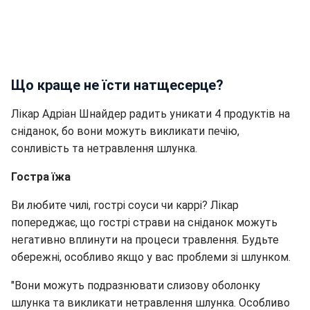
Що краще не їсти натщесерце?
Лікар Адріан Шнайдер радить уникати 4 продуктів на
сніданок, бо вони можуть викликати печію,
сонливість та нетравлення шлунка.
Гостра їжа
Ви любите чилі, гострі соуси чи каррі? Лікар
попереджає, що гострі страви на сніданок можуть
негативно вплинути на процеси травлення. Будьте
обережні, особливо якщо у вас проблеми зі шлунком.
"Вони можуть подразнювати слизову оболонку
шлунка та викликати нетравлення шлунка. Особливо