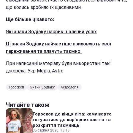
що колись зробило їх щасливими.
Ще більше цікавого:
Які знаки Зодіаку накриє шалений успіх
Ці знаки Зодіаку найчастіше приховують свої
переживання та плачуть таємно.
При написанні матеріалу були використані такі
джерела: Укр Медіа, Astro.
Гороскоп
Знаки Зодіаку
Астрологія
Читайте також
Гороскоп до кінця літа: кому варто
готуватися до кар'єрних злетів та
розкриття таємниць
05 серпня 2026, 18:13