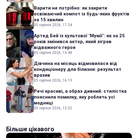
Варити не потрібно: як закрити
освіжаючий компот із будь-яких фруктів
за 15 хвилин
05 серпня 2026, 17:34
Артед Бей із культової "Мумії": як за 25
років змінився актор, який зіграв
відважного героя
05 серпня 2026, 16:48
Дівчина на місяць відмовилася від
кондиціонеру для білизни: результат
вразив
05 серпня 2026, 16:19
Речі красиві, а образ дивний: стилістка
пояснила помилку, яку роблять усі
модниці
05 серпня 2026, 15:52
Більше цікавого