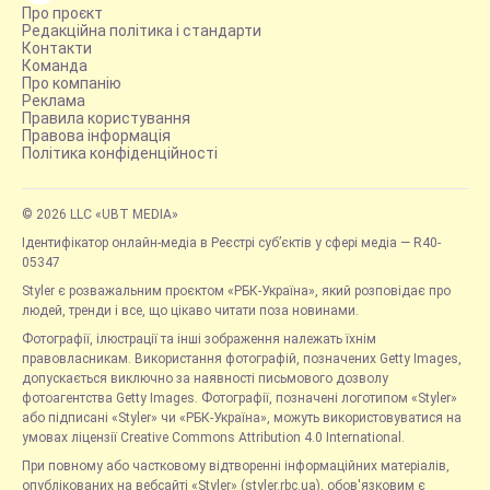
Про проєкт
Редакційна політика і стандарти
Контакти
Команда
Про компанію
Реклама
Правила користування
Правова інформація
Політика конфіденційності
© 2026 LLC «UBT MEDIA»
Ідентифікатор онлайн-медіа в Реєстрі суб’єктів у сфері медіа — R40-
05347
Styler є розважальним проєктом «РБК-Україна», який розповідає про
людей, тренди і все, що цікаво читати поза новинами.
Фотографії, ілюстрації та інші зображення належать їхнім
правовласникам. Використання фотографій, позначених Getty Images,
допускається виключно за наявності письмового дозволу
фотоагентства Getty Images. Фотографії, позначені логотипом «Styler»
або підписані «Styler» чи «РБК-Україна», можуть використовуватися на
умовах ліцензії Creative Commons Attribution 4.0 International.
При повному або частковому відтворенні інформаційних матеріалів,
опублікованих на вебсайті «Styler» (styler.rbc.ua), обов'язковим є