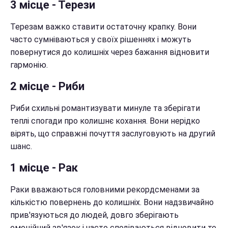
3 місце - Терези
Терезам важко ставити остаточну крапку. Вони
часто сумніваються у своїх рішеннях і можуть
повернутися до колишніх через бажання відновити
гармонію.
2 місце - Риби
Риби схильні романтизувати минуле та зберігати
теплі спогади про колишнє кохання. Вони нерідко
вірять, що справжні почуття заслуговують на другий
шанс.
1 місце - Рак
Раки вважаються головними рекордсменами за
кількістю повернень до колишніх. Вони надзвичайно
прив'язуються до людей, довго зберігають
емоційний зв'язок і часто сподіваються відновити те,