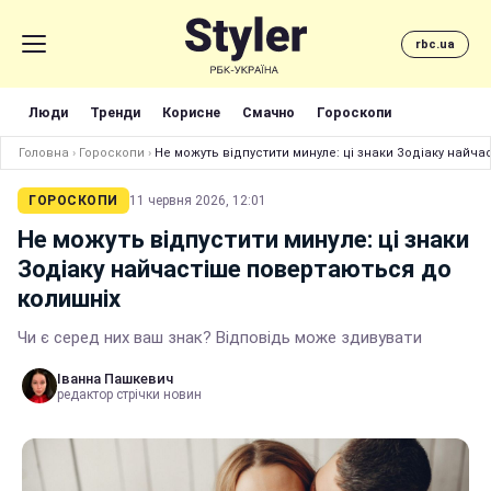
rbc.ua
Люди
Тренди
Корисне
Смачно
Гороскопи
Головна
›
Гороскопи
›
Не можуть відпустити минуле: ці знаки Зодіаку найч
ГОРОСКОПИ
11 червня 2026, 12:01
Не можуть відпустити минуле: ці знаки
Зодіаку найчастіше повертаються до
колишніх
Чи є серед них ваш знак? Відповідь може здивувати
Іванна Пашкевич
редактор стрічки новин