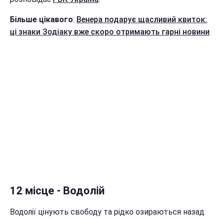
Більше цікавого
:
Венера подарує щасливий квиток:
ці знаки Зодіаку вже скоро отримають гарні новини
12 місце - Водолій
Водолії цінують свободу та рідко озираються назад.