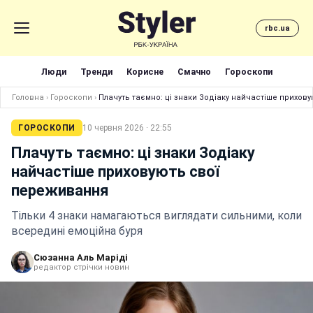
rbc.ua
Люди
Тренди
Корисне
Смачно
Гороскопи
Головна
›
Гороскопи
›
Плачуть таємно: ці знаки Зодіаку найчастіше прихов
ГОРОСКОПИ
10 червня 2026 · 22:55
Плачуть таємно: ці знаки Зодіаку
найчастіше приховують свої
переживання
Тільки 4 знаки намагаються виглядати сильними, коли
всередині емоційна буря
Сюзанна Аль Маріді
редактор стрічки новин