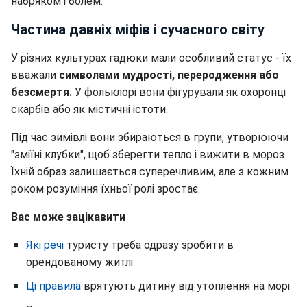
набряком і болем.
Частина давніх міфів і сучасного світу
У різних культурах гадюки мали особливий статус - їх
вважали
символами мудрості, переродження або
безсмертя.
У фольклорі вони фігурували як охоронці
скарбів або як містичні істоти.
Під час зимівлі вони збираються в групи, утворюючи
"зміїні клубки", щоб зберегти тепло і вижити в мороз.
Їхній образ залишається суперечливим, але з кожним
роком розуміння їхньої ролі зростає.
Вас може зацікавити
Які речі
туристу треба одразу зробити в
орендованому житлі
Ці правила
врятують дитину від утоплення на морі