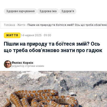
Здорове харчування
Здорова їжа
Здоров'я
Головна
›
Життя
›
Пішли на природу та боїтеся змій? Ось що треба обов'язк
ЖИТТЯ
14 червня 2025 · 09:00
Пішли на природу та боїтеся змій? Ось
що треба обов'язково знати про гадюк
Фелікс Коркін
редактор стрічки новин