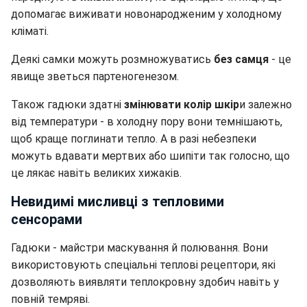
допомагає виживати новонародженим у холодному
кліматі.
Деякі самки можуть розмножуватись
без самця
- це
явище зветься партеногенезом.
Також гадюки здатні
змінювати колір шкір
и залежно
від температури - в холодну пору вони темнішають,
щоб краще поглинати тепло. А в разі небезпеки
можуть вдавати мертвих або шипіти так голосно, що
це лякає навіть великих хижаків.
Невидимі мисливці з тепловими
сенсорами
Гадюки - майстри маскування й полювання. Вони
використовують спеціальні теплові рецептори, які
дозволяють виявляти теплокровну здобич навіть у
повній темряві.