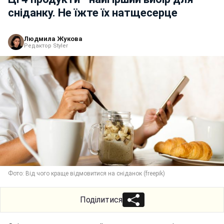
сніданку. Не їжте їх натщесерце
Людмила Жукова
Редактор Styler
Фото: Від чого краще відмовитися на сніданок (freepik)
Поділитися