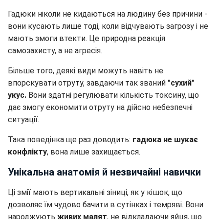
Гадюки ніколи не кидаються на людину без причини -
вони кусають лише тоді, коли відчувають загрозу і не
мають змоги втекти. Це природна реакція
самозахисту, а не агресія.
Більше того, деякі види можуть навіть не
впорскувати отруту, завдаючи так званий
"сухий"
укус.
Вони здатні регулювати кількість токсину, що
дає змогу економити отруту на дійсно небезпечні
ситуації.
Така поведінка ще раз доводить:
гадюка не шукає
конфлікту
, вона лише захищається.
Унікальна анатомія й незвичайні навички
Ці змії мають вертикальні зіниці, як у кішок, що
дозволяє їм чудово бачити в сутінках і темряві. Вони
народжують
живих малят
, не відкладаючи яйця, що