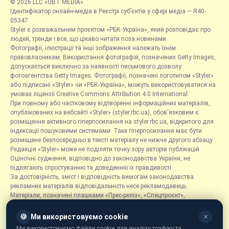
© 2026 LLC «UBT MEDIA»
Ідентифікатор онлайн-медіа в Реєстрі суб’єктів у сфері медіа — R40-
05347
Styler є розважальним проєктом «РБК-Україна», який розповідає про
людей, тренди і все, що цікаво читати поза новинами.
Фотографії, ілюстрації та інші зображення належать їхнім
правовласникам. Використання фотографій, позначених Getty Images,
допускається виключно за наявності письмового дозволу
фотоагентства Getty Images. Фотографії, позначені логотипом «Styler»
або підписані «Styler» чи «РБК-Україна», можуть використовуватися на
умовах ліцензії Creative Commons Attribution 4.0 International.
При повному або частковому відтворенні інформаційних матеріалів,
опублікованих на вебсайті «Styler» (styler.rbc.ua), обов'язковим є
розміщення активного гіперпосилання на styler.rbc.ua, відкритого для
індексації пошуковими системами. Таке гіперпосилання має бути
розміщене безпосередньо в тексті матеріалу не нижче другого абзацу.
Редакція «Styler» може не поділяти точку зору авторів публікацій.
Оціночні судження, відповідно до законодавства України, не
підлягають спростуванню та доведенню їх правдивості.
За достовірність, зміст і відповідність вимогам законодавства
рекламних матеріалів відповідальність несе рекламодавець.
Матеріали, позначені плашками «Прес-реліз», «Спецпроєкт»,
«Партнерський матеріал», «Promo», «Благодійність» та «Резонанс»,
розміщуються на правах реклами.
🍪
Ми використовуємо cookie
✕
Рубрика «Новини компаній» є інформаційним форматом, що містить
Ми використовуємо файли cookie для аналізу трафіку та