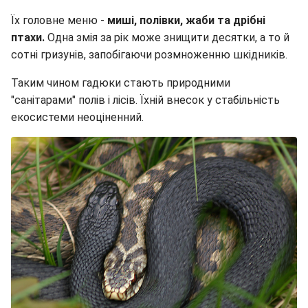
Їх головне меню -
миші, полівки, жаби та дрібні
птахи.
Одна змія за рік може знищити десятки, а то й
сотні гризунів, запобігаючи розмноженню шкідників.
Таким чином гадюки стають природними
"санітарами" полів і лісів. Їхній внесок у стабільність
екосистеми неоціненний.