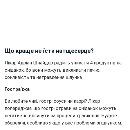
Що краще не їсти натщесерце?
Лікар Адріан Шнайдер радить уникати 4 продуктів на
сніданок, бо вони можуть викликати печію,
сонливість та нетравлення шлунка.
Гостра їжа
Ви любите чилі, гострі соуси чи каррі? Лікар
попереджає, що гострі страви на сніданок можуть
негативно вплинути на процеси травлення. Будьте
обережні, особливо якщо у вас проблеми зі шлунком.