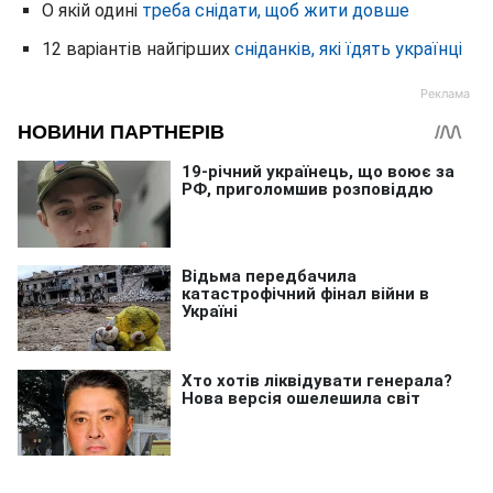
О якій одині
треба снідати, щоб жити довше
12 варіантів найгірших
сніданків, які їдять українці