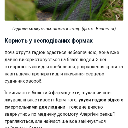
Гадюки можуть змінювати колір (фото: Вікіпедія)
Користь у несподіваних формах
Хоча отрута гадюк здається небезпечною, вона вже
давно використовується на благо людей. З неї
створюють ліки для знеболення, розрідження крові та
навіть деякі препарати для лікування серцево-
судинних хвороб.
Її вивчають біологи й фармацевти, шукаючи нові
лікувальні властивості. Крім того,
укуси гадюк рідко є
смертельними для людин
и - головне вчасно
звернутись по медичну допомогу. Алергічні реакції
трапляються, але найчастіше все закінчується