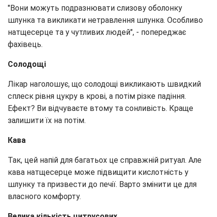
"Вони можуть подразнювати слизову оболонку
шлунка та викликати нетравлення шлунка. Особливо
натщесерце та у чутливих людей", - попереджає
фахівець.
Солодощі
Лікар наголошує, що солодощі викликають швидкий
сплеск рівня цукру в крові, а потім різке падіння.
Ефект? Ви відчуваєте втому та сонливість. Краще
залишити їх на потім.
Кава
Так, цей напій для багатьох це справжній ритуал. Але
кава натщесерце може підвищити кислотність у
шлунку та призвести до печії. Варто змінити це для
власного комфорту.
Велика кількість цитрусових