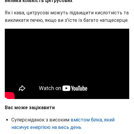
Велика кількість цитрусових
Як і кава, цитрусові можуть підвищити кислотність та
викликати печію, якщо ви з'їсте їх багато натщесерце.
Вас може зацікавити
Суперсніданок з високим
вмістом білка, який
насичує енергією на весь день