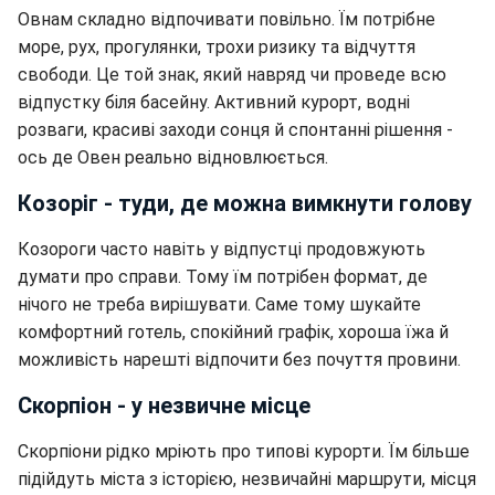
Овнам складно відпочивати повільно. Їм потрібне
море, рух, прогулянки, трохи ризику та відчуття
свободи. Це той знак, який навряд чи проведе всю
відпустку біля басейну. Активний курорт, водні
розваги, красиві заходи сонця й спонтанні рішення -
ось де Овен реально відновлюється.
Козоріг - туди, де можна вимкнути голову
Козороги часто навіть у відпустці продовжують
думати про справи. Тому їм потрібен формат, де
нічого не треба вирішувати. Саме тому шукайте
комфортний готель, спокійний графік, хороша їжа й
можливість нарешті відпочити без почуття провини.
Скорпіон - у незвичне місце
Скорпіони рідко мріють про типові курорти. Їм більше
підійдуть міста з історією, незвичайні маршрути, місця