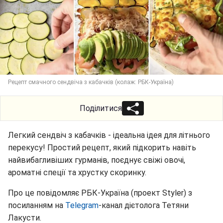
Рецепт смачного сендвіча з кабачків (колаж: РБК-Україна)
Поділитися
Легкий сендвіч з кабачків - ідеальна ідея для літнього
перекусу! Простий рецепт, який підкорить навіть
найвибагливіших гурманів, поєднує свіжі овочі,
ароматні спеції та хрустку скоринку.
Про це повідомляє РБК-Україна (проект Styler) з
посиланням на
Telegram
-канал дієтолога Тетяни
Лакусти.