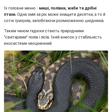
Їх головне меню -
миші, полівки, жаби та дрібні
птахи.
Одна змія за рік може знищити десятки, а то й
сотні гризунів, запобігаючи розмноженню шкідників.
Таким чином гадюки стають природними
"санітарами" полів і лісів. Їхній внесок у стабільність
екосистеми неоціненний.