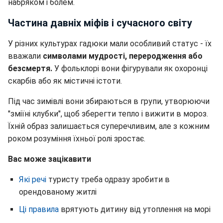
набряком і болем.
Частина давніх міфів і сучасного світу
У різних культурах гадюки мали особливий статус - їх
вважали
символами мудрості, переродження або
безсмертя.
У фольклорі вони фігурували як охоронці
скарбів або як містичні істоти.
Під час зимівлі вони збираються в групи, утворюючи
"зміїні клубки", щоб зберегти тепло і вижити в мороз.
Їхній образ залишається суперечливим, але з кожним
роком розуміння їхньої ролі зростає.
Вас може зацікавити
Які речі
туристу треба одразу зробити в
орендованому житлі
Ці правила
врятують дитину від утоплення на морі