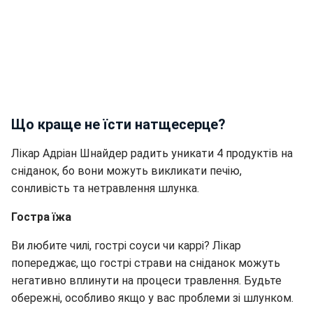
Що краще не їсти натщесерце?
Лікар Адріан Шнайдер радить уникати 4 продуктів на
сніданок, бо вони можуть викликати печію,
сонливість та нетравлення шлунка.
Гостра їжа
Ви любите чилі, гострі соуси чи каррі? Лікар
попереджає, що гострі страви на сніданок можуть
негативно вплинути на процеси травлення. Будьте
обережні, особливо якщо у вас проблеми зі шлунком.