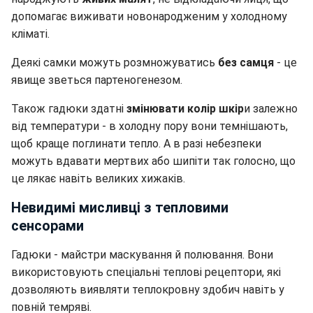
допомагає виживати новонародженим у холодному
кліматі.
Деякі самки можуть розмножуватись
без самця
- це
явище зветься партеногенезом.
Також гадюки здатні
змінювати колір шкір
и залежно
від температури - в холодну пору вони темнішають,
щоб краще поглинати тепло. А в разі небезпеки
можуть вдавати мертвих або шипіти так голосно, що
це лякає навіть великих хижаків.
Невидимі мисливці з тепловими
сенсорами
Гадюки - майстри маскування й полювання. Вони
використовують спеціальні теплові рецептори, які
дозволяють виявляти теплокровну здобич навіть у
повній темряві.