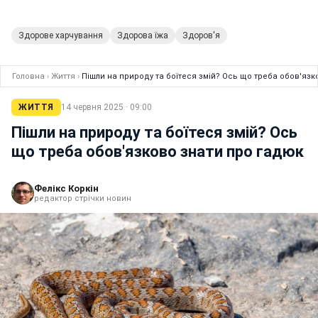
Здорове харчування
Здорова їжа
Здоров'я
Головна
›
Життя
›
Пішли на природу та боїтеся змій? Ось що треба обов'язк
ЖИТТЯ
14 червня 2025 · 09:00
Пішли на природу та боїтеся змій? Ось
що треба обов'язково знати про гадюк
Фелікс Коркін
редактор стрічки новин