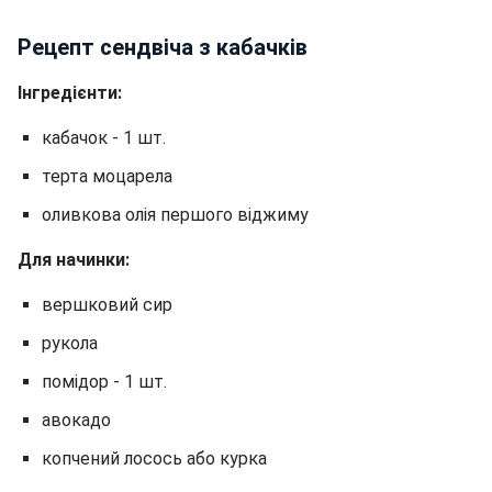
Рецепт сендвіча з кабачків
Інгредієнти:
кабачок - 1 шт.
терта моцарела
оливкова олія першого віджиму
Для начинки:
вершковий сир
рукола
помідор - 1 шт.
авокадо
копчений лосось або курка