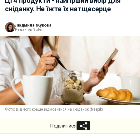
Ці 4 продукти - найгірший вибір для
сніданку. Не їжте їх натщесерце
Людмила Жукова
Редактор Styler
Фото: Від чого краще відмовитися на сніданок (freepik)
Поділитися