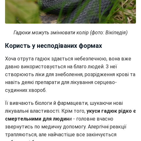
Гадюки можуть змінювати колір (фото: Вікіпедія)
Користь у несподіваних формах
Хоча отрута гадюк здається небезпечною, вона вже
давно використовується на благо людей. З неї
створюють ліки для знеболення, розрідження крові та
навіть деякі препарати для лікування серцево-
судинних хвороб.
Її вивчають біологи й фармацевти, шукаючи нові
лікувальні властивості. Крім того,
укуси гадюк рідко є
смертельними для людин
и - головне вчасно
звернутись по медичну допомогу. Алергічні реакції
трапляються, але найчастіше все закінчується