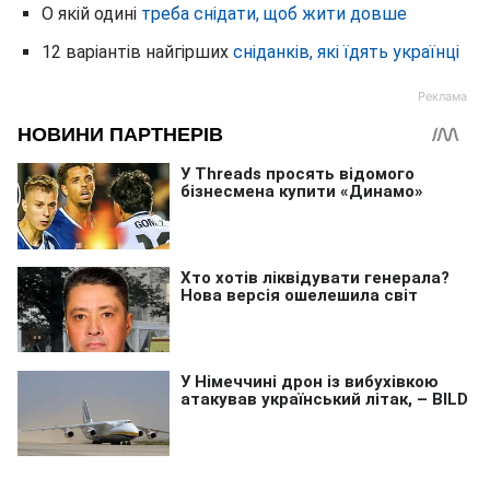
О якій одині
треба снідати, щоб жити довше
12 варіантів найгірших
сніданків, які їдять українці