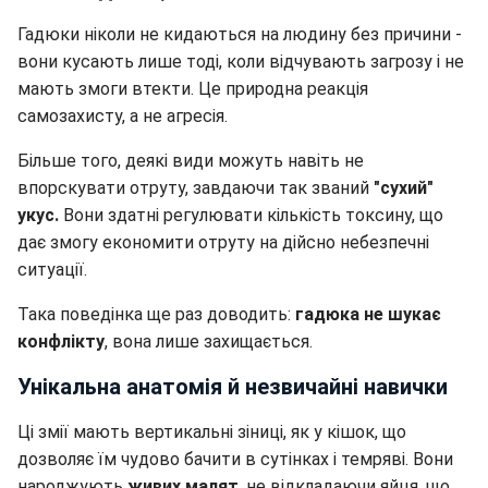
Гадюки ніколи не кидаються на людину без причини -
вони кусають лише тоді, коли відчувають загрозу і не
мають змоги втекти. Це природна реакція
самозахисту, а не агресія.
Більше того, деякі види можуть навіть не
впорскувати отруту, завдаючи так званий
"сухий"
укус.
Вони здатні регулювати кількість токсину, що
дає змогу економити отруту на дійсно небезпечні
ситуації.
Така поведінка ще раз доводить:
гадюка не шукає
конфлікту
, вона лише захищається.
Унікальна анатомія й незвичайні навички
Ці змії мають вертикальні зіниці, як у кішок, що
дозволяє їм чудово бачити в сутінках і темряві. Вони
народжують
живих малят
, не відкладаючи яйця, що